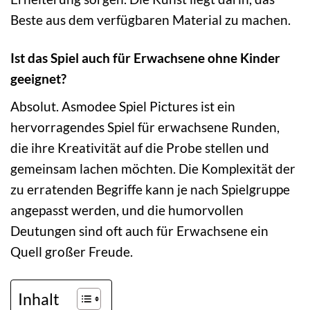
Beste aus dem verfügbaren Material zu machen.
Ist das Spiel auch für Erwachsene ohne Kinder
geeignet?
Absolut. Asmodee Spiel Pictures ist ein
hervorragendes Spiel für erwachsene Runden,
die ihre Kreativität auf die Probe stellen und
gemeinsam lachen möchten. Die Komplexität der
zu erratenden Begriffe kann je nach Spielgruppe
angepasst werden, und die humorvollen
Deutungen sind oft auch für Erwachsene ein
Quell großer Freude.
Inhalt