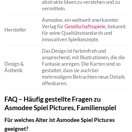
abstrakte Ideen zu verstehen und zu
vermitteln.
Asmodee, ein weltweit anerkannter
Verlag für
Gesellschaftsspiele
, bekannt
Hersteller
für seine Qualitätsstandards und
innovativen Spielkonzepte.
Das Design ist farbenfroh und
ansprechend, mit Illustrationen, die die
Design &
Fantasie anregen. Die Karten sind so
Ästhetik
gestaltet, dass sie auch bei
mehrmaligem Betrachten neue Details
offenbaren.
FAQ – Häufig gestellte Fragen zu
Asmodee Spiel Pictures, Familienspiel
Für welches Alter ist Asmodee Spiel Pictures
geeignet?