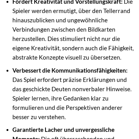
Fördert Kreativität und Vorstellungskraft:
Die
Spieler werden ermutigt, über den Tellerrand
hinauszublicken und ungewöhnliche
Verbindungen zwischen den Bildkarten
herzustellen. Dies stimuliert nicht nur die
eigene Kreativität, sondern auch die Fähigkeit,
abstrakte Konzepte visuell zu übersetzen.
Verbessert die Kommunikationsfähigkeiten:
Das Spiel erfordert präzise Erklärungen und
das geschickte Deuten nonverbaler Hinweise.
Spieler lernen, ihre Gedanken klar zu
formulieren und die Perspektiven anderer
besser zu verstehen.
Garantierte Lacher und unvergessliche
Momente:
Die oft überraschenden und