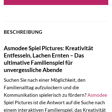
BESCHREIBUNG
Asmodee Spiel Pictures: Kreativität
Entfesseln, Lachen Ernten – Das
ultimative Familienspiel für
unvergessliche Abende
Suchen Sie nach einer Möglichkeit, den
Familienalltag aufzulockern und die
Kommunikation spielerisch zu fördern?
Asmodee
Spiel Pictures ist die Antwort auf die Suche nach
einem interaktiven Familienspiel, das Kreativität