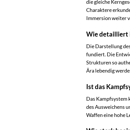
die gleiche Kernges
Charaktere erkunde
Immersion weiter v
Wie detailliert
Die Darstellung des
fundiert. Die Entwi
Strukturen so authe
Ära lebendig werden
Ist das Kampfs
Das Kampfsystem ko
des Ausweichens und
Waffen eine hohe Le