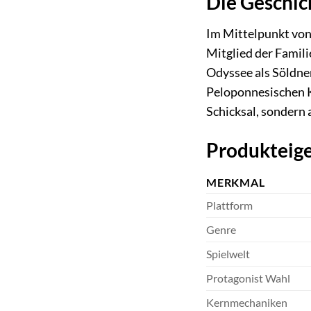
Die Geschic
Im Mittelpunkt von 
Mitglied der Famil
Odyssee als Söldner
Peloponnesischen K
Schicksal, sondern 
Produkteige
MERKMAL
Plattform
Genre
Spielwelt
Protagonist Wahl
Kernmechaniken