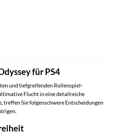
 Odyssey für PS4
ten und tiefgreifenden Rollenspiel-
ultimative Flucht in eine detailreiche
e, treffen Sie folgenschwere Entscheidungen
ntrigen.
reiheit