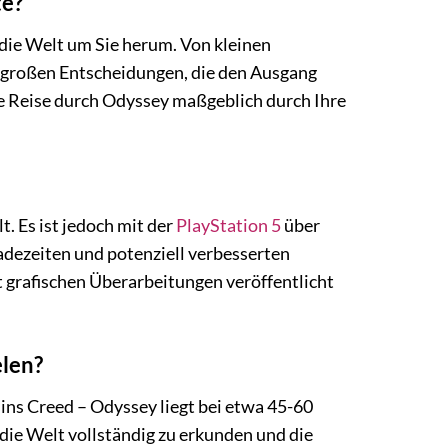
te?
 die Welt um Sie herum. Von kleinen
u großen Entscheidungen, die den Ausgang
e Reise durch Odyssey maßgeblich durch Ihre
. Es ist jedoch mit der
PlayStation 5
über
adezeiten und potenziell verbesserten
it grafischen Überarbeitungen veröffentlicht
elen?
ins Creed – Odyssey liegt bei etwa 45-60
die Welt vollständig zu erkunden und die