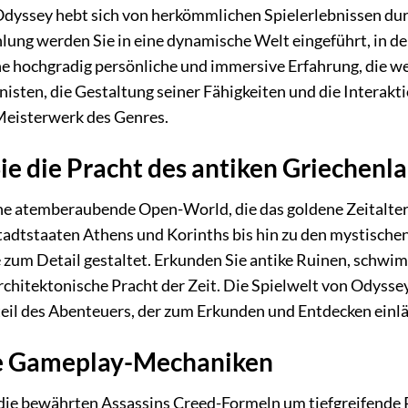
dyssey hebt sich von herkömmlichen Spielerlebnissen durch
hlung werden Sie in eine dynamische Welt eingeführt, in 
ine hochgradig persönliche und immersive Erfahrung, die w
isten, die Gestaltung seiner Fähigkeiten und die Interak
Meisterwerk des Genres.
ie die Pracht des antiken Griechenl
ine atemberaubende Open-World, die das goldene Zeitalter
adtstaaten Athens und Korinths bis hin zu den mystischen 
 zum Detail gestaltet. Erkunden Sie antike Ruinen, schwi
rchitektonische Pracht der Zeit. Die Spielwelt von Odyssey 
teil des Abenteuers, der zum Erkunden und Entdecken einlä
 Gameplay-Mechaniken
die bewährten Assassins Creed-Formeln um tiefgreifende