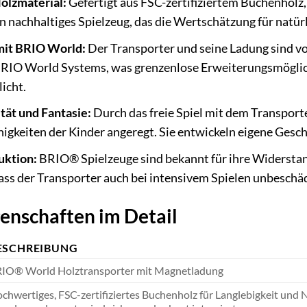
olzmaterial:
Gefertigt aus FSC-zertifiziertem Buchenholz
in nachhaltiges Spielzeug, das die Wertschätzung für natür
mit BRIO World:
Der Transporter und seine Ladung sind vo
RIO World Systems, was grenzenlose Erweiterungsmöglich
icht.
tät und Fantasie:
Durch das freie Spiel mit dem Transport
higkeiten der Kinder angeregt. Sie entwickeln eigene Gesc
uktion:
BRIO® Spielzeuge sind bekannt für ihre Widerstand
ass der Transporter auch bei intensivem Spielen unbeschäd
enschaften im Detail
ESCHREIBUNG
IO® World Holztransporter mit Magnetladung
chwertiges, FSC-zertifiziertes Buchenholz für Langlebigkeit und 