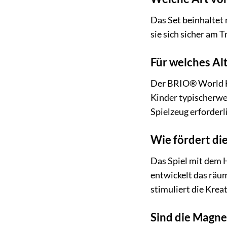
Das Set beinhaltet 
sie sich sicher am 
Für welches Al
Der BRIO® World Ho
Kinder typischerwei
Spielzeug erforderli
Wie fördert di
Das Spiel mit dem 
entwickelt das räu
stimuliert die Krea
Sind die Magnet