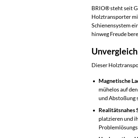
BRIO® steht seit G
Holztransporter mi
Schienensystem ein.
hinweg Freude bere
Unvergleich
Dieser Holztranspor
Magnetische La
mühelos auf den
und Abstoßung s
Realitätsnahes S
platzieren und 
Problemlösungsf