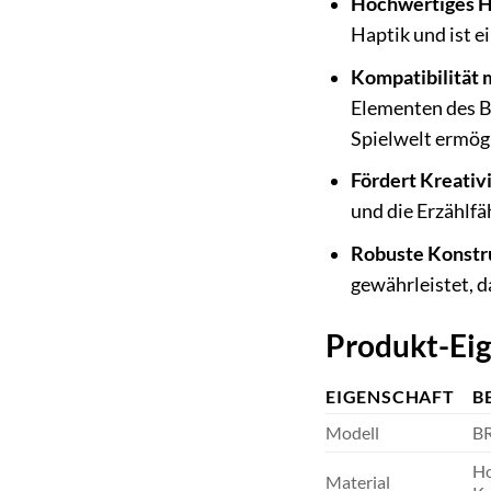
Hochwertiges H
Haptik und ist e
Kompatibilität 
Elementen des B
Spielwelt ermögl
Fördert Kreativi
und die Erzählfä
Robuste Konstr
gewährleistet, d
Produkt-Eig
EIGENSCHAFT
B
Modell
BR
Ho
Material