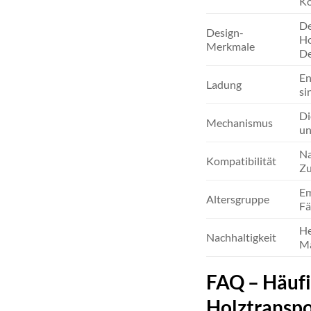
Ko
De
Design-
Ho
Merkmale
De
En
Ladung
si
Di
Mechanismus
un
Na
Kompatibilität
Zu
Em
Altersgruppe
Fä
He
Nachhaltigkeit
Ma
FAQ – Häufi
Holztranspo