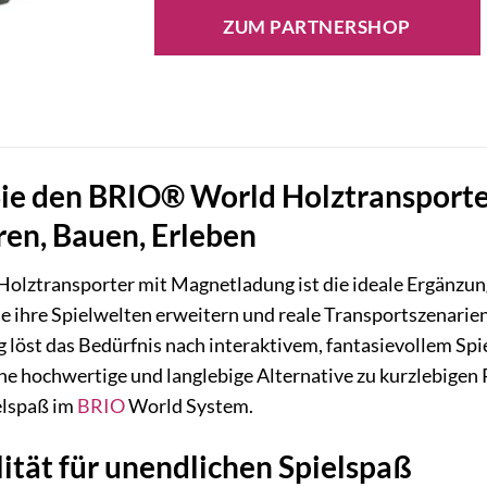
ZUM PARTNERSHOP
ie den BRIO® World Holztransporte
ren, Bauen, Erleben
lztransporter mit Magnetladung ist die ideale Ergänzung
ie ihre Spielwelten erweitern und reale Transportszenarie
g löst das Bedürfnis nach interaktivem, fantasievollem Sp
eine hochwertige und langlebige Alternative zu kurzlebigen
elspaß im
BRIO
World System.
tät für unendlichen Spielspaß