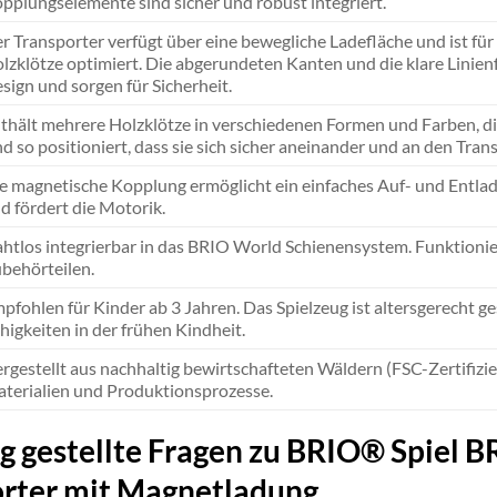
pplungselemente sind sicher und robust integriert.
r Transporter verfügt über eine bewegliche Ladefläche und ist f
lzklötze optimiert. Die abgerundeten Kanten und die klare Lini
sign und sorgen für Sicherheit.
thält mehrere Holzklötze in verschiedenen Formen und Farben, die
nd so positioniert, dass sie sich sicher aneinander und an den Tran
e magnetische Kopplung ermöglicht ein einfaches Auf- und Entlad
d fördert die Motorik.
htlos integrierbar in das BRIO World Schienensystem. Funktioni
behörteilen.
pfohlen für Kinder ab 3 Jahren. Das Spielzeug ist altersgerecht g
higkeiten in der frühen Kindheit.
rgestellt aus nachhaltig bewirtschafteten Wäldern (FSC-Zertifizi
terialien und Produktionsprozesse.
g gestellte Fragen zu BRIO® Spiel B
rter mit Magnetladung