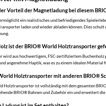
der Vorteil der Magnetladung bei diesem BRI
möglicht ein realistisches und befriedigendes Spielerlebn
Transporter laden und wieder abladen können. Dies schult 
hung.
lz ist der BRIO® World Holztransporter gefe
 wird aus hochwertigem, FSC-zertifiziertem Buchenholz gef
 und angenehme Haptik, was es zu einem idealen Material f
World Holztransporter mit anderen BRIO® S
d Holztransporter ist vollständig mit dem gesamten BRIO
stehende BRIO® Bahnen und Zubehör ein und erweitert die 
 Ladung ist im Set enthalten?