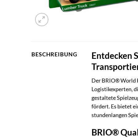
Entdecken S
BESCHREIBUNG
Transportie
Der BRIO® World Ho
Logistikexperten, d
gestaltete Spielzeu
fördert. Es bietet 
stundenlangen Spi
BRIO® Quali