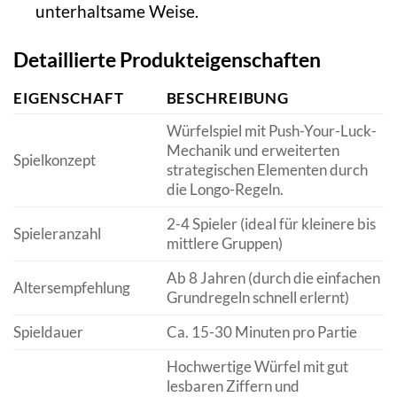
unterhaltsame Weise.
Detaillierte Produkteigenschaften
EIGENSCHAFT
BESCHREIBUNG
Würfelspiel mit Push-Your-Luck-
Mechanik und erweiterten
Spielkonzept
strategischen Elementen durch
die Longo-Regeln.
2-4 Spieler (ideal für kleinere bis
Spieleranzahl
mittlere Gruppen)
Ab 8 Jahren (durch die einfachen
Altersempfehlung
Grundregeln schnell erlernt)
Spieldauer
Ca. 15-30 Minuten pro Partie
Hochwertige Würfel mit gut
lesbaren Ziffern und