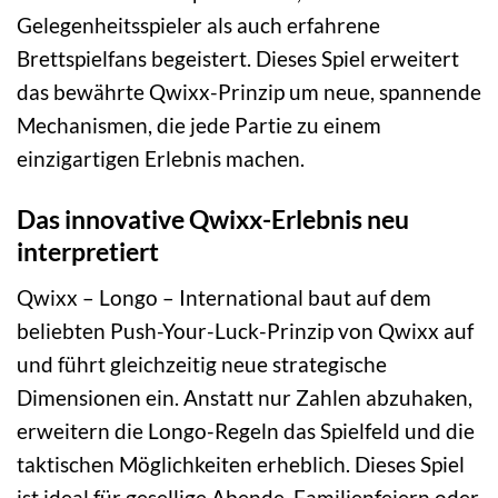
Gelegenheitsspieler als auch erfahrene
Brettspielfans begeistert. Dieses Spiel erweitert
das bewährte Qwixx-Prinzip um neue, spannende
Mechanismen, die jede Partie zu einem
einzigartigen Erlebnis machen.
Das innovative Qwixx-Erlebnis neu
interpretiert
Qwixx – Longo – International baut auf dem
beliebten Push-Your-Luck-Prinzip von Qwixx auf
und führt gleichzeitig neue strategische
Dimensionen ein. Anstatt nur Zahlen abzuhaken,
erweitern die Longo-Regeln das Spielfeld und die
taktischen Möglichkeiten erheblich. Dieses Spiel
ist ideal für gesellige Abende, Familienfeiern oder