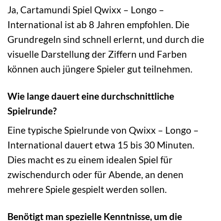
Ja, Cartamundi Spiel Qwixx – Longo –
International ist ab 8 Jahren empfohlen. Die
Grundregeln sind schnell erlernt, und durch die
visuelle Darstellung der Ziffern und Farben
können auch jüngere Spieler gut teilnehmen.
Wie lange dauert eine durchschnittliche
Spielrunde?
Eine typische Spielrunde von Qwixx – Longo –
International dauert etwa 15 bis 30 Minuten.
Dies macht es zu einem idealen Spiel für
zwischendurch oder für Abende, an denen
mehrere Spiele gespielt werden sollen.
Benötigt man spezielle Kenntnisse, um die