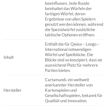
beeinflussen. Jede Runde
beinhaltet das Würfeln der
farbigen Würfel, deren
Ergebnisse von allen Spielern
genutzt werden können, während
die Spezialwürfel zusätzliche
taktische Optionen eröffnen.
Enthält die für Qwixx – Longo –
International notwendigen
Würfel und Spielblöcke. Die
Inhalt
Blöcke sind so konzipiert, dass sie
ausreichend Platz für mehrere
Partien bieten.
Cartamundi, ein weltweit
anerkannter Hersteller von
Hersteller
Kartenspielen und
Gesellschaftsspielen, bekannt für
Qualität und Innovation.