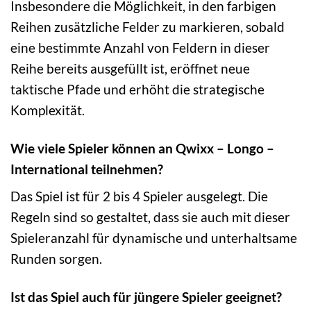
Insbesondere die Möglichkeit, in den farbigen
Reihen zusätzliche Felder zu markieren, sobald
eine bestimmte Anzahl von Feldern in dieser
Reihe bereits ausgefüllt ist, eröffnet neue
taktische Pfade und erhöht die strategische
Komplexität.
Wie viele Spieler können an Qwixx – Longo –
International teilnehmen?
Das Spiel ist für 2 bis 4 Spieler ausgelegt. Die
Regeln sind so gestaltet, dass sie auch mit dieser
Spieleranzahl für dynamische und unterhaltsame
Runden sorgen.
Ist das Spiel auch für jüngere Spieler geeignet?