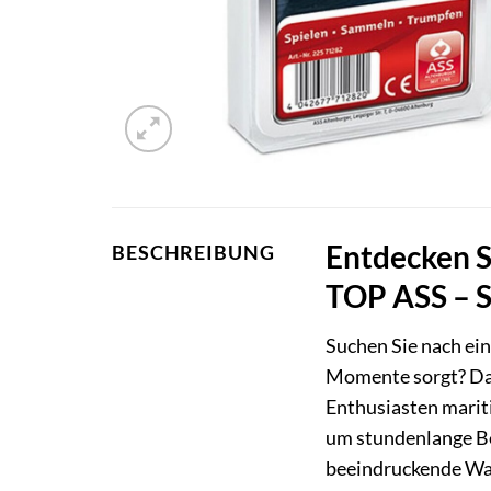
Entdecken S
BESCHREIBUNG
TOP ASS – S
Suchen Sie nach ein
Momente sorgt? D
Enthusiasten marit
um stundenlange Bes
beeindruckende Was