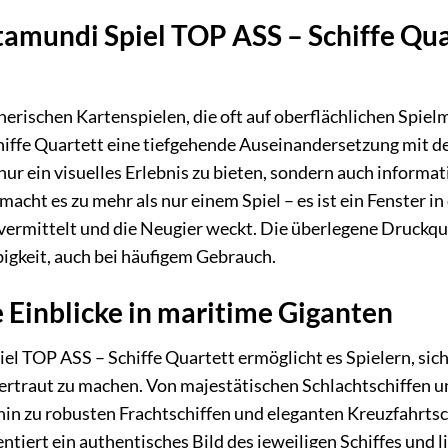
mundi Spiel TOP ASS – Schiffe Qua
erischen Kartenspielen, die oft auf oberflächlichen Spie
iffe Quartett eine tiefgehende Auseinandersetzung mit dem
 nur ein visuelles Erlebnis zu bieten, sondern auch informa
 macht es zu mehr als nur einem Spiel – es ist ein Fenster i
 vermittelt und die Neugier weckt. Die überlegene Druckq
igkeit, auch bei häufigem Gebrauch.
Einblicke in maritime Giganten
l TOP ASS – Schiffe Quartett ermöglicht es Spielern, sich
ertraut zu machen. Von majestätischen Schlachtschiffen u
hin zu robusten Frachtschiffen und eleganten Kreuzfahrtsch
entiert ein authentisches Bild des jeweiligen Schiffes und