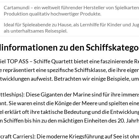
Cartamundi – ein weltweit führender Hersteller von Spielkarten 
Produktion qualitativ hochwertiger Produkte.
Ideal für Spieleabende zu Hause, als Lernhilfe für Kinder und Ju
als unterhaltsames Reisespiel.
informationen zu den Schiffskatego
l TOP ASS – Schiffe Quartett bietet eine faszinierende Rei
e repräsentiert eine spezifische Schiffsklasse, die ihre ei
wicklungen aufweist. Betrachten wir einige Beispiele, um d
ttleships): Diese Giganten der Marine sind für ihre imme
t. Sie waren einst die Könige der Meere und spielten eine
el erklärt oft ihre taktische Bedeutung und die Entwicklun
Schiffen bis hin zu den mächtigen Einheiten des 20. Jahr
craft Carriers): Die moderne Kriegsführung auf See ist oh