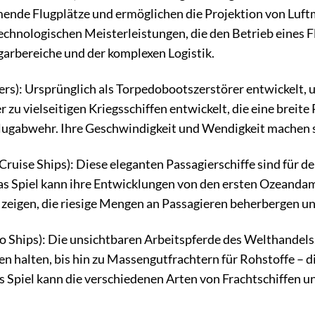
ende Flugplätze und ermöglichen die Projektion von Luftm
technologischen Meisterleistungen, die den Betrieb eines 
garbereiche und der komplexen Logistik.
rs): Ursprünglich als Torpedobootszerstörer entwickelt
r zu vielseitigen Kriegsschiffen entwickelt, die eine breit
lugabwehr. Ihre Geschwindigkeit und Wendigkeit machen sie
Cruise Ships): Diese eleganten Passagierschiffe sind für 
as Spiel kann ihre Entwicklungen von den ersten Ozeanda
 zeigen, die riesige Mengen an Passagieren beherbergen un
o Ships): Die unsichtbaren Arbeitspferde des Welthandels.
n halten, bis hin zu Massengutfrachtern für Rohstoffe – die
 Spiel kann die verschiedenen Arten von Frachtschiffen und