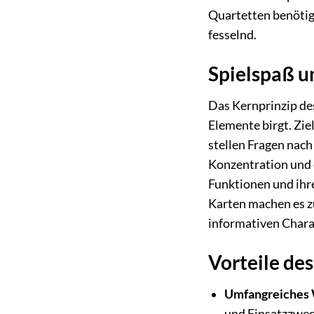
Quartetten benötig
fesselnd.
Spielspaß u
Das Kernprinzip des
Elemente birgt. Ziel
stellen Fragen nach
Konzentration und d
Funktionen und ihre
Karten machen es zu
informativen Chara
Vorteile de
Umfangreiches 
und Einsatzzwec