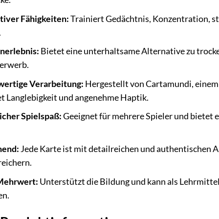
tiver Fähigkeiten:
Trainiert Gedächtnis, Konzentration, st
.
nerlebnis:
Bietet eine unterhaltsame Alternative zu troc
erwerb.
wertige Verarbeitung:
Hergestellt von Cartamundi, einem
et Langlebigkeit und angenehme Haptik.
icher Spielspaß:
Geeignet für mehrere Spieler und bietet e
hend:
Jede Karte ist mit detailreichen und authentischen A
reichern.
Mehrwert:
Unterstützt die Bildung und kann als Lehrmitte
en.