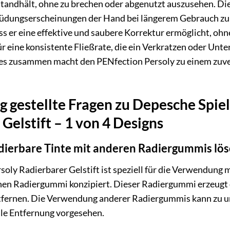
tandhält, ohne zu brechen oder abgenutzt auszusehen. 
üdungserscheinungen der Hand bei längerem Gebrauch zu
dass er eine effektive und saubere Korrektur ermöglicht, oh
für eine konsistente Fließrate, die ein Verkratzen oder U
les zusammen macht den PENfection Persoly zu einem zuverl
g gestellte Fragen zu Depesche Spie
Gelstift – 1 von 4 Designs
adierbare Tinte mit anderen Radiergummis lö
oly Radierbarer Gelstift ist speziell für die Verwendung m
en Radiergummi konzipiert. Dieser Radiergummi erzeugt
ntfernen. Die Verwendung anderer Radiergummis kann zu un
ale Entfernung vorgesehen.