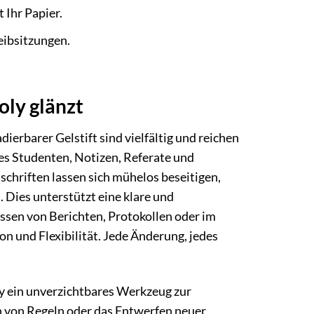
 Ihr Papier.
ibsitzungen.
ly glänzt
rbarer Gelstift sind vielfältig und reichen
es Studenten, Notizen, Referate und
schriften lassen sich mühelos beseitigen,
Dies unterstützt eine klare und
ssen von Berichten, Protokollen oder im
n und Flexibilität. Jede Änderung, jedes
ly ein unverzichtbares Werkzeug zur
 von Regeln oder das Entwerfen neuer