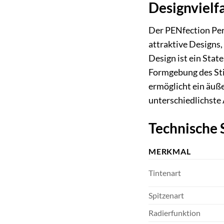
Designvielfa
Der PENfection Perso
attraktive Designs
Design ist ein Stat
Formgebung des Stif
ermöglicht ein äuße
unterschiedlichst
Technische 
MERKMAL
Tintenart
Spitzenart
Radierfunktion