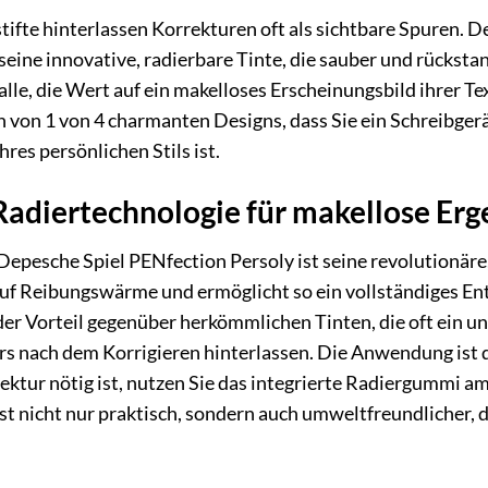
fte hinterlassen Korrekturen oft als sichtbare Spuren. D
eine innovative, radierbare Tinte, die sauber und rücksta
alle, die Wert auf ein makelloses Erscheinungsbild ihrer T
n von 1 von 4 charmanten Designs, dass Sie ein Schreibgerä
res persönlichen Stils ist.
Radiertechnologie für makellose Erg
epesche Spiel PENfection Persoly ist seine revolutionäre
 auf Reibungswärme und ermöglicht so ein vollständiges En
der Vorteil gegenüber herkömmlichen Tinten, die oft ein 
rs nach dem Korrigieren hinterlassen. Die Anwendung ist 
ktur nötig ist, nutzen Sie das integrierte Radiergummi am
st nicht nur praktisch, sondern auch umweltfreundlicher, 