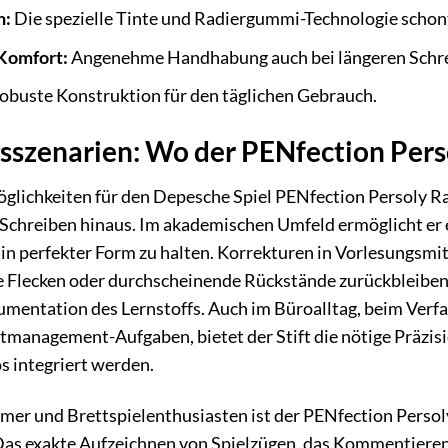
h:
Die spezielle Tinte und Radiergummi-Technologie schont
Komfort:
Angenehme Handhabung auch bei längeren Schre
obuste Konstruktion für den täglichen Gebrauch.
zenarien: Wo der PENfection Perso
ichkeiten für den Depesche Spiel PENfection Persoly Radie
e Schreiben hinaus. Im akademischen Umfeld ermöglicht er 
in perfekter Form zu halten. Korrekturen in Vorlesungsmit
 Flecken oder durchscheinende Rückstände zurückbleiben. 
umentation des Lernstoffs. Auch im Büroalltag, beim Verfa
anagement-Aufgaben, bietet der Stift die nötige Präzisio
s integriert werden.
amer und Brettspielenthusiasten ist der PENfection Perso
Das exakte Aufzeichnen von Spielzügen, das Kommentieren