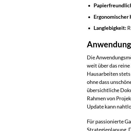
Papierfreundlic
Ergonomischer 
Langlebigkeit:
R
Anwendungss
Die Anwendungsmögl
weit über das rein
Hausarbeiten stets 
ohne dass unschöne
übersichtliche Dok
Rahmen von Projektm
Update kann nahtlo
Für passionierte G
Strategieplanung. 