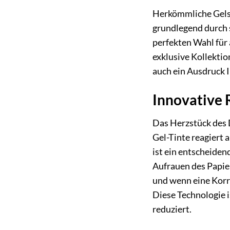
Herkömmliche Gelsti
grundlegend durch s
perfekten Wahl für 
exklusive Kollektio
auch ein Ausdruck Ih
Innovative 
Das Herzstück des D
Gel-Tinte reagiert
ist ein entscheiden
Aufrauen des Papie
und wenn eine Korre
Diese Technologie i
reduziert.