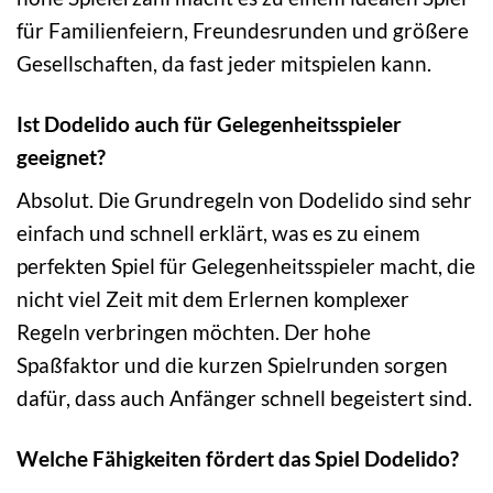
für Familienfeiern, Freundesrunden und größere
Gesellschaften, da fast jeder mitspielen kann.
Ist Dodelido auch für Gelegenheitsspieler
geeignet?
Absolut. Die Grundregeln von Dodelido sind sehr
einfach und schnell erklärt, was es zu einem
perfekten Spiel für Gelegenheitsspieler macht, die
nicht viel Zeit mit dem Erlernen komplexer
Regeln verbringen möchten. Der hohe
Spaßfaktor und die kurzen Spielrunden sorgen
dafür, dass auch Anfänger schnell begeistert sind.
Welche Fähigkeiten fördert das Spiel Dodelido?