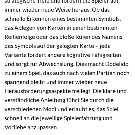
strategische Tiefe und fordern die Spieler auf
immer wieder neue Weise heraus. Ob das
schnelle Erkennen eines bestimmten Symbols,
das Ablegen von Karten in einer bestimmten
Reihenfolge oder das bloße Rufen des Namens
des Symbols auf der gelegten Karte – jede
Variante fordert andere kognitive Fähigkeiten
und sorgt für Abwechslung. Dies macht Dodelido
zu einem Spiel, das auch nach vielen Partien noch
spannend bleibt und immer wieder neue
Herausforderungsaspekte freilegt. Die klare und
verständliche Anleitung führt Sie durch die
verschiedenen Modi und erlaubt es, das Spiel
schnell an die jeweilige Spielerfahrung und
Vorliebe anzupassen.