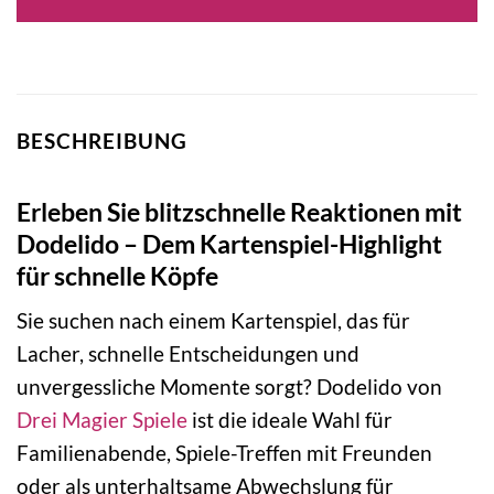
BESCHREIBUNG
Erleben Sie blitzschnelle Reaktionen mit
Dodelido – Dem Kartenspiel-Highlight
für schnelle Köpfe
Sie suchen nach einem Kartenspiel, das für
Lacher, schnelle Entscheidungen und
unvergessliche Momente sorgt? Dodelido von
Drei Magier Spiele
ist die ideale Wahl für
Familienabende, Spiele-Treffen mit Freunden
oder als unterhaltsame Abwechslung für