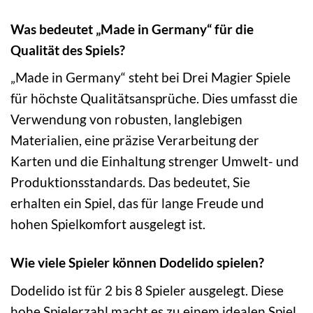
Was bedeutet „Made in Germany“ für die
Qualität des Spiels?
„Made in Germany“ steht bei Drei Magier Spiele
für höchste Qualitätsansprüche. Dies umfasst die
Verwendung von robusten, langlebigen
Materialien, eine präzise Verarbeitung der
Karten und die Einhaltung strenger Umwelt- und
Produktionsstandards. Das bedeutet, Sie
erhalten ein Spiel, das für lange Freude und
hohen Spielkomfort ausgelegt ist.
Wie viele Spieler können Dodelido spielen?
Dodelido ist für 2 bis 8 Spieler ausgelegt. Diese
hohe Spielerzahl macht es zu einem idealen Spiel