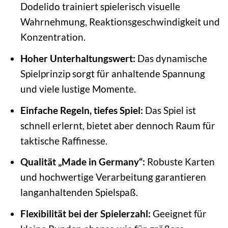
Dodelido trainiert spielerisch visuelle
Wahrnehmung, Reaktionsgeschwindigkeit und
Konzentration.
Hoher Unterhaltungswert:
Das dynamische
Spielprinzip sorgt für anhaltende Spannung
und viele lustige Momente.
Einfache Regeln, tiefes Spiel:
Das Spiel ist
schnell erlernt, bietet aber dennoch Raum für
taktische Raffinesse.
Qualität „Made in Germany“:
Robuste Karten
und hochwertige Verarbeitung garantieren
langanhaltenden Spielspaß.
Flexibilität bei der Spielerzahl:
Geeignet für