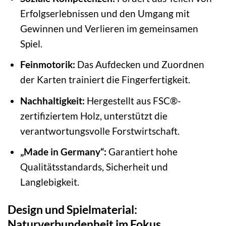
Erfolgserlebnissen und den Umgang mit
Gewinnen und Verlieren im gemeinsamen
Spiel.
Feinmotorik:
Das Aufdecken und Zuordnen
der Karten trainiert die Fingerfertigkeit.
Nachhaltigkeit:
Hergestellt aus FSC®-
zertifiziertem Holz, unterstützt die
verantwortungsvolle Forstwirtschaft.
„Made in Germany“:
Garantiert hohe
Qualitätsstandards, Sicherheit und
Langlebigkeit.
Design und Spielmaterial:
Naturverbundenheit im Fokus