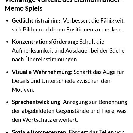
Memo Spiels
Gedächtnistraining:
Verbessert die Fähigkeit,
sich Bilder und deren Positionen zu merken.
Konzentrationsförderung:
Schult die
Aufmerksamkeit und Ausdauer bei der Suche
nach Übereinstimmungen.
Visuelle Wahrnehmung:
Schärft das Auge für
Details und Unterschiede zwischen den
Motiven.
Sprachentwicklung:
Anregung zur Benennung
der abgebildeten Gegenstände und Tiere, was
den Wortschatz erweitert.
Soziale Kompetenzen:
Fördert das Teilen von