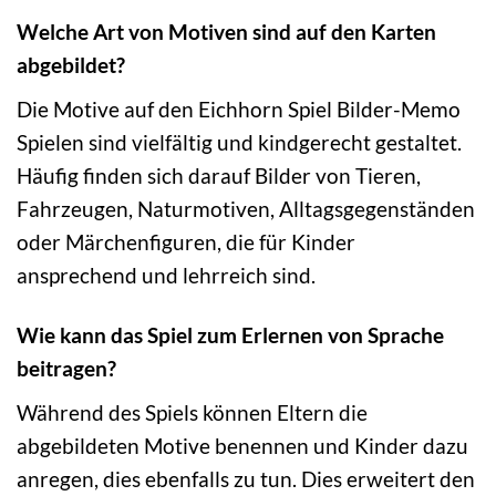
Welche Art von Motiven sind auf den Karten
abgebildet?
Die Motive auf den Eichhorn Spiel Bilder-Memo
Spielen sind vielfältig und kindgerecht gestaltet.
Häufig finden sich darauf Bilder von Tieren,
Fahrzeugen, Naturmotiven, Alltagsgegenständen
oder Märchenfiguren, die für Kinder
ansprechend und lehrreich sind.
Wie kann das Spiel zum Erlernen von Sprache
beitragen?
Während des Spiels können Eltern die
abgebildeten Motive benennen und Kinder dazu
anregen, dies ebenfalls zu tun. Dies erweitert den