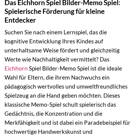
Das Eichhorn Spiel Bilder-Memo Spiel:
Spielerische Förderung für kleine
Entdecker
Suchen Sie nach einem Lernspiel, das die
kognitive Entwicklung Ihres Kindes auf
unterhaltsame Weise fördert und gleichzeitig
Werte wie Nachhaltigkeit vermittelt? Das
Eichhorn
Spiel Bilder-Memo Spiel ist die ideale
Wahl für Eltern, die ihrem Nachwuchs ein
pädagogisch wertvolles und umweltfreundliches
Spielzeug an die Hand geben möchten. Dieses
klassische Memo-Spiel schult spielerisch das
Gedächtnis, die Konzentration und die
Merkfähigkeit und ist dabei ein Paradebeispiel für
hochwertige Handwerkskunst und