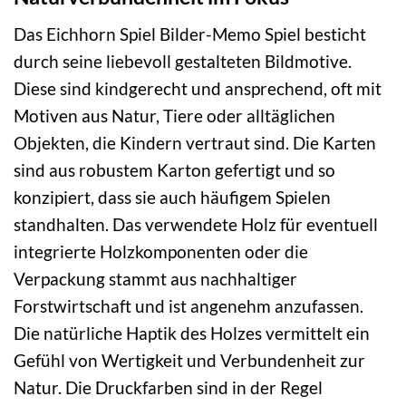
Das Eichhorn Spiel Bilder-Memo Spiel besticht
durch seine liebevoll gestalteten Bildmotive.
Diese sind kindgerecht und ansprechend, oft mit
Motiven aus Natur, Tiere oder alltäglichen
Objekten, die Kindern vertraut sind. Die Karten
sind aus robustem Karton gefertigt und so
konzipiert, dass sie auch häufigem Spielen
standhalten. Das verwendete Holz für eventuell
integrierte Holzkomponenten oder die
Verpackung stammt aus nachhaltiger
Forstwirtschaft und ist angenehm anzufassen.
Die natürliche Haptik des Holzes vermittelt ein
Gefühl von Wertigkeit und Verbundenheit zur
Natur. Die Druckfarben sind in der Regel