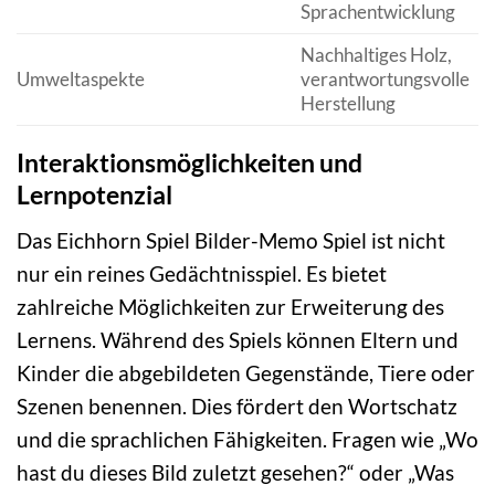
Sprachentwicklung
Nachhaltiges Holz,
Umweltaspekte
verantwortungsvolle
Herstellung
Interaktionsmöglichkeiten und
Lernpotenzial
Das Eichhorn Spiel Bilder-Memo Spiel ist nicht
nur ein reines Gedächtnisspiel. Es bietet
zahlreiche Möglichkeiten zur Erweiterung des
Lernens. Während des Spiels können Eltern und
Kinder die abgebildeten Gegenstände, Tiere oder
Szenen benennen. Dies fördert den Wortschatz
und die sprachlichen Fähigkeiten. Fragen wie „Wo
hast du dieses Bild zuletzt gesehen?“ oder „Was