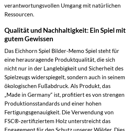
verantwortungsvollen Umgang mit natürlichen
Ressourcen.
Qualität und Nachhaltigkeit: Ein Spiel mit
gutem Gewissen
Das Eichhorn Spiel Bilder-Memo Spiel steht für
eine herausragende Produktqualität, die sich
nicht nur in der Langlebigkeit und Sicherheit des
Spielzeugs widerspiegelt, sondern auch in seinem
ökologischen Fußabdruck. Als Produkt, das
„Made in Germany“ ist, profitiert es von strengen
Produktionsstandards und einer hohen
Fertigungsgenauigkeit. Die Verwendung von
FSC®-zertifiziertem Holz unterstreicht das
Engagement für den Schutz unserer Wälder. Dies