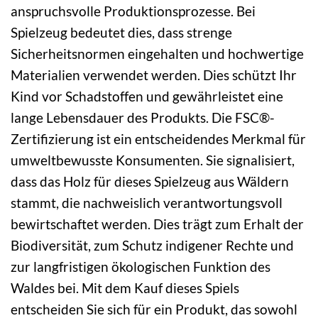
anspruchsvolle Produktionsprozesse. Bei
Spielzeug bedeutet dies, dass strenge
Sicherheitsnormen eingehalten und hochwertige
Materialien verwendet werden. Dies schützt Ihr
Kind vor Schadstoffen und gewährleistet eine
lange Lebensdauer des Produkts. Die FSC®-
Zertifizierung ist ein entscheidendes Merkmal für
umweltbewusste Konsumenten. Sie signalisiert,
dass das Holz für dieses Spielzeug aus Wäldern
stammt, die nachweislich verantwortungsvoll
bewirtschaftet werden. Dies trägt zum Erhalt der
Biodiversität, zum Schutz indigener Rechte und
zur langfristigen ökologischen Funktion des
Waldes bei. Mit dem Kauf dieses Spiels
entscheiden Sie sich für ein Produkt, das sowohl