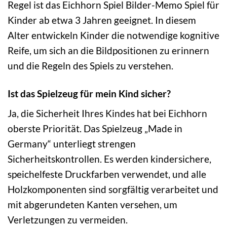
Regel ist das Eichhorn Spiel Bilder-Memo Spiel für
Kinder ab etwa 3 Jahren geeignet. In diesem
Alter entwickeln Kinder die notwendige kognitive
Reife, um sich an die Bildpositionen zu erinnern
und die Regeln des Spiels zu verstehen.
Ist das Spielzeug für mein Kind sicher?
Ja, die Sicherheit Ihres Kindes hat bei Eichhorn
oberste Priorität. Das Spielzeug „Made in
Germany“ unterliegt strengen
Sicherheitskontrollen. Es werden kindersichere,
speichelfeste Druckfarben verwendet, und alle
Holzkomponenten sind sorgfältig verarbeitet und
mit abgerundeten Kanten versehen, um
Verletzungen zu vermeiden.