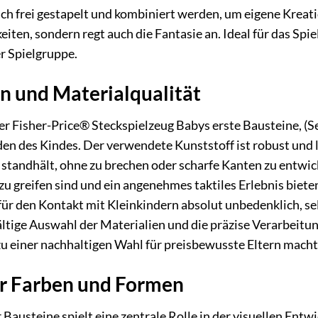
h frei gestapelt und kombiniert werden, um eigene Kreatio
iten, sondern regt auch die Fantasie an. Ideal für das Spie
r Spielgruppe.
n und Materialqualität
r Fisher-Price® Steckspielzeug Babys erste Bausteine, (Se
n des Kindes. Der verwendete Kunststoff ist robust und l
standhält, ohne zu brechen oder scharfe Kanten zu entwick
t zu greifen sind und ein angenehmes taktiles Erlebnis biet
 für den Kontakt mit Kleinkindern absolut unbedenklich, s
ältige Auswahl der Materialien und die präzise Verarbeitu
zu einer nachhaltigen Wahl für preisbewusste Eltern macht
er Farben und Formen
Bausteine spielt eine zentrale Rolle in der visuellen Ent