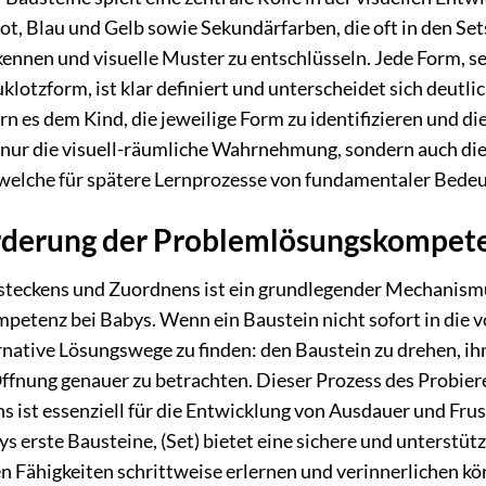
t, Blau und Gelb sowie Sekundärfarben, die oft in den Se
ennen und visuelle Muster zu entschlüsseln. Jede Form, sei
uklotzform, ist klar definiert und unterscheidet sich deutl
rn es dem Kind, die jeweilige Form zu identifizieren und d
t nur die visuell-räumliche Wahrnehmung, sondern auch die
elche für spätere Lernprozesse von fundamentaler Bedeu
örderung der Problemlösungskompet
nsteckens und Zuordnens ist ein grundlegender Mechanism
etenz bei Babys. Wenn ein Baustein nicht sofort in die v
ernative Lösungswege zu finden: den Baustein zu drehen, i
ffnung genauer zu betrachten. Dieser Prozess des Probier
 ist essenziell für die Entwicklung von Ausdauer und Frus
s erste Bausteine, (Set) bietet eine sichere und unterstü
n Fähigkeiten schrittweise erlernen und verinnerlichen k