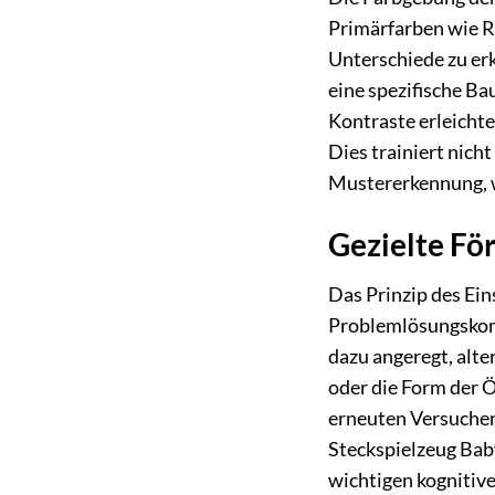
Primärfarben wie Ro
Unterschiede zu erk
eine spezifische Ba
Kontraste erleichte
Dies trainiert nich
Mustererkennung, w
Gezielte F
Das Prinzip des Ei
Problemlösungskomp
dazu angeregt, alt
oder die Form der Ö
erneuten Versuchens
Steckspielzeug Baby
wichtigen kognitive