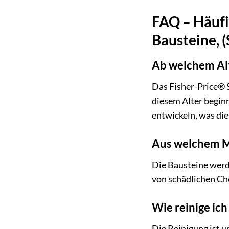
FAQ – Häufi
Bausteine, (
Ab welchem Alt
Das Fisher-Price® S
diesem Alter begin
entwickeln, was die
Aus welchem Ma
Die Bausteine werde
von schädlichen Che
Wie reinige ich
Die Reinigung ist u