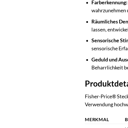
Farberkennung:
wahrzunehmen u
Räumliches Den
lassen, entwicke
Sensorische Sti
sensorische Erf
Geduld und Aus
Beharrlichkeit be
Produktdeta
Fisher-Price® Steck
Verwendung hochwert
MERKMAL
B