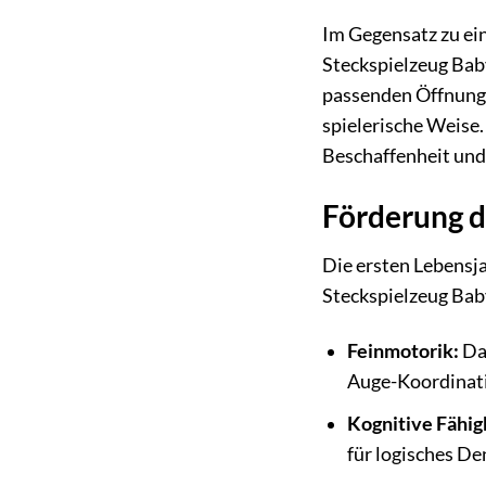
Im Gegensatz zu ein
Steckspielzeug Baby
passenden Öffnung
spielerische Weise.
Beschaffenheit und 
Förderung d
Die ersten Lebensja
Steckspielzeug Baby
Feinmotorik:
Das
Auge-Koordinati
Kognitive Fähig
für logisches D