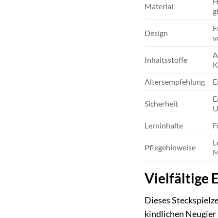
H
Material
g
E
Design
v
A
Inhaltsstoffe
K
Altersempfehlung
E
E
Sicherheit
U
Lerninhalte
F
L
Pflegehinweise
M
Vielfältige 
Dieses Steckspielze
kindlichen Neugier 