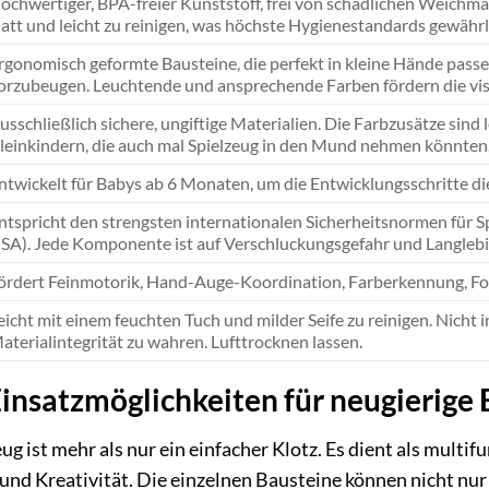
ochwertiger, BPA-freier Kunststoff, frei von schädlichen Weichm
latt und leicht zu reinigen, was höchste Hygienestandards gewährl
rgonomisch geformte Bausteine, die perfekt in kleine Hände pass
orzubeugen. Leuchtende und ansprechende Farben fördern die v
usschließlich sichere, ungiftige Materialien. Die Farbzusätze sin
leinkindern, die auch mal Spielzeug in den Mund nehmen könnten
ntwickelt für Babys ab 6 Monaten, um die Entwicklungsschritte di
ntspricht den strengsten internationalen Sicherheitsnormen für S
SA). Jede Komponente ist auf Verschluckungsgefahr und Langlebig
ördert Feinmotorik, Hand-Auge-Koordination, Farberkennung, F
eicht mit einem feuchten Tuch und milder Seife zu reinigen. Nicht
aterialintegrität zu wahren. Lufttrocknen lassen.
Einsatzmöglichkeiten für neugierige
ug ist mehr als nur ein einfacher Klotz. Es dient als mult
und Kreativität. Die einzelnen Bausteine können nicht nu