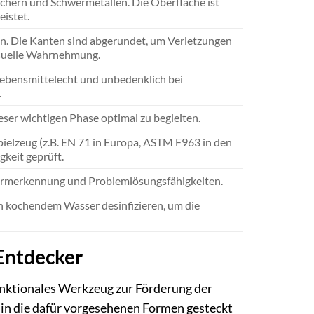
achern und Schwermetallen. Die Oberfläche ist
eistet.
en. Die Kanten sind abgerundet, um Verletzungen
isuelle Wahrnehmung.
d lebensmittelecht und unbedenklich bei
.
eser wichtigen Phase optimal zu begleiten.
pielzeug (z.B. EN 71 in Europa, ASTM F963 in den
keit geprüft.
ormerkennung und Problemlösungsfähigkeiten.
 in kochendem Wasser desinfizieren, um die
 Entdecker
ifunktionales Werkzeug zur Förderung der
r in die dafür vorgesehenen Formen gesteckt