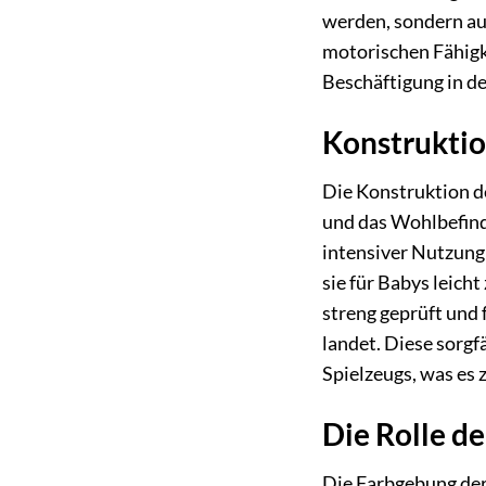
werden, sondern auc
motorischen Fähigke
Beschäftigung in de
Konstruktio
Die Konstruktion de
und das Wohlbefinde
intensiver Nutzung 
sie für Babys leich
streng geprüft und
landet. Diese sorgf
Spielzeugs, was es 
Die Rolle d
Die Farbgebung der 