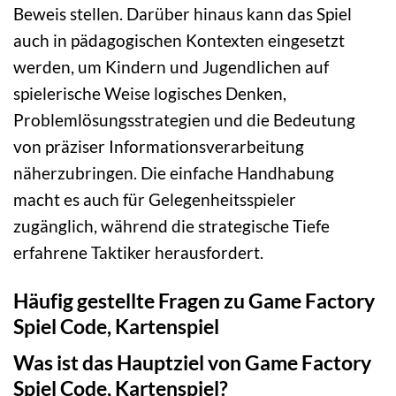
Beweis stellen. Darüber hinaus kann das Spiel
auch in pädagogischen Kontexten eingesetzt
werden, um Kindern und Jugendlichen auf
spielerische Weise logisches Denken,
Problemlösungsstrategien und die Bedeutung
von präziser Informationsverarbeitung
näherzubringen. Die einfache Handhabung
macht es auch für Gelegenheitsspieler
zugänglich, während die strategische Tiefe
erfahrene Taktiker herausfordert.
Häufig gestellte Fragen zu Game Factory
Spiel Code, Kartenspiel
Was ist das Hauptziel von Game Factory
Spiel Code, Kartenspiel?