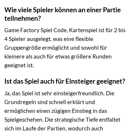
Wie viele Spieler können an einer Partie
teilnehmen?
Game Factory Spiel Code, Kartenspiel ist für 2 bis
4 Spieler ausgelegt, was eine flexible
Gruppengröße ermöglicht und sowohl für
kleinere als auch für etwas größere Runden
geeignet ist.
Ist das Spiel auch für Einsteiger geeignet?
Ja, das Spiel ist sehr einsteigerfreundlich. Die
Grundregeln sind schnell erklärt und
ermöglichen einen zügigen Einstieg in das
Spielgeschehen. Die strategische Tiefe entfaltet
sich im Laufe der Partien, wodurch auch