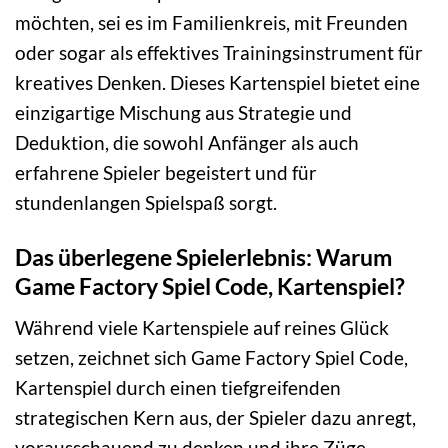
möchten, sei es im Familienkreis, mit Freunden
oder sogar als effektives Trainingsinstrument für
kreatives Denken. Dieses Kartenspiel bietet eine
einzigartige Mischung aus Strategie und
Deduktion, die sowohl Anfänger als auch
erfahrene Spieler begeistert und für
stundenlangen Spielspaß sorgt.
Das überlegene Spielerlebnis: Warum
Game Factory Spiel Code, Kartenspiel?
Während viele Kartenspiele auf reines Glück
setzen, zeichnet sich Game Factory Spiel Code,
Kartenspiel durch einen tiefgreifenden
strategischen Kern aus, der Spieler dazu anregt,
vorausschauend zu denken und ihre Züge