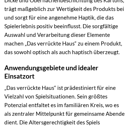
Dicke und Oberflächenbeschichtung des Kartons,
trägt maßgeblich zur Wertigkeit des Produkts bei
und sorgt für eine angenehme Haptik, die das
Spielerlebnis positiv beeinflusst. Die sorgfältige
Auswahl und Verarbeitung dieser Elemente
machen „Das verrückte Haus“ zu einem Produkt,
das sowohl optisch als auch haptisch überzeugt.
Anwendungsgebiete und idealer
Einsatzort
„Das verrückte Haus“ ist prädestiniert für eine
Vielzahl von Spielsituationen. Sein größtes
Potenzial entfaltet es im familiären Kreis, wo es
als zentraler Mittelpunkt für gemeinsame Abende
dient. Die Altersgerechtigkeit des Spiels