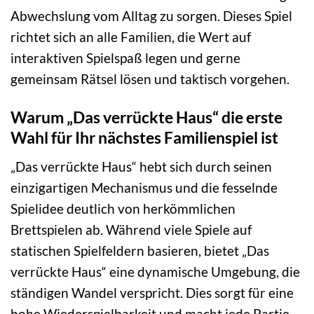
Abwechslung vom Alltag zu sorgen. Dieses Spiel
richtet sich an alle Familien, die Wert auf
interaktiven Spielspaß legen und gerne
gemeinsam Rätsel lösen und taktisch vorgehen.
Warum „Das verrückte Haus“ die erste
Wahl für Ihr nächstes Familienspiel ist
„Das verrückte Haus“ hebt sich durch seinen
einzigartigen Mechanismus und die fesselnde
Spielidee deutlich von herkömmlichen
Brettspielen ab. Während viele Spiele auf
statischen Spielfeldern basieren, bietet „Das
verrückte Haus“ eine dynamische Umgebung, die
ständigen Wandel verspricht. Dies sorgt für eine
hohe Wiederspielbarkeit und macht jede Partie