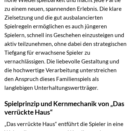
zu einem neuen, spannenden Erlebnis. Die klare
Zielsetzung und die gut ausbalancierten
Spielregeln ermöglichen es auch jüngeren
Spielern, schnell ins Geschehen einzusteigen und
aktiv teilzunehmen, ohne dabei den strategischen
Tiefgang für erwachsene Spieler zu
vernachlässigen. Die liebevolle Gestaltung und
die hochwertige Verarbeitung unterstreichen
den Anspruch dieses Familienspiels als
langlebigen Unterhaltungswertträger.
Spielprinzip und Kernmechanik von „Das
verrückte Haus“
„Das verrückte Haus“ entführt die Spieler in eine