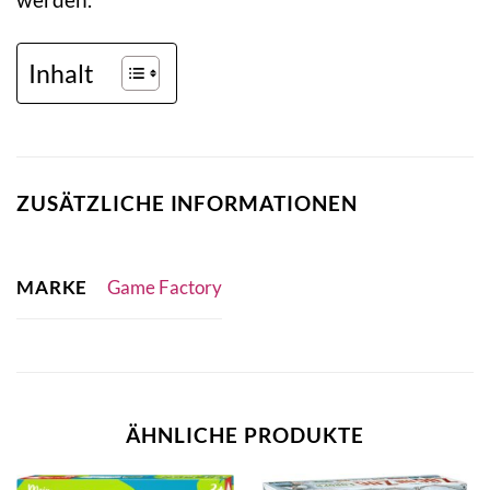
Inhalt
ZUSÄTZLICHE INFORMATIONEN
MARKE
Game Factory
ÄHNLICHE PRODUKTE