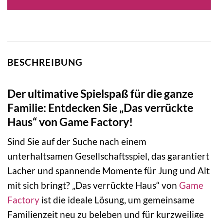
BESCHREIBUNG
Der ultimative Spielspaß für die ganze
Familie: Entdecken Sie „Das verrückte
Haus“ von Game Factory!
Sind Sie auf der Suche nach einem
unterhaltsamen Gesellschaftsspiel, das garantiert
Lacher und spannende Momente für Jung und Alt
mit sich bringt? „Das verrückte Haus“ von
Game
Factory
ist die ideale Lösung, um gemeinsame
Familienzeit neu zu beleben und für kurzweilige