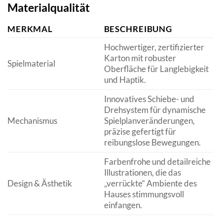
Materialqualität
MERKMAL
BESCHREIBUNG
Hochwertiger, zertifizierter
Karton mit robuster
Spielmaterial
Oberfläche für Langlebigkeit
und Haptik.
Innovatives Schiebe- und
Drehsystem für dynamische
Mechanismus
Spielplanveränderungen,
präzise gefertigt für
reibungslose Bewegungen.
Farbenfrohe und detailreiche
Illustrationen, die das
Design & Ästhetik
„verrückte“ Ambiente des
Hauses stimmungsvoll
einfangen.