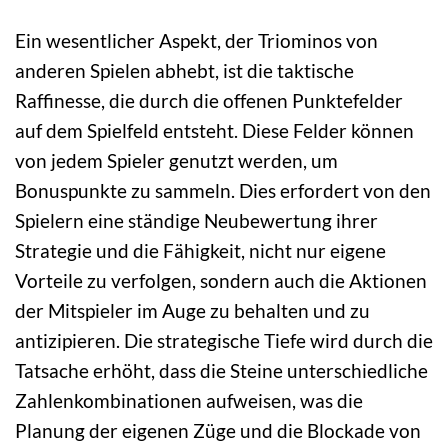
Ein wesentlicher Aspekt, der Triominos von
anderen Spielen abhebt, ist die taktische
Raffinesse, die durch die offenen Punktefelder
auf dem Spielfeld entsteht. Diese Felder können
von jedem Spieler genutzt werden, um
Bonuspunkte zu sammeln. Dies erfordert von den
Spielern eine ständige Neubewertung ihrer
Strategie und die Fähigkeit, nicht nur eigene
Vorteile zu verfolgen, sondern auch die Aktionen
der Mitspieler im Auge zu behalten und zu
antizipieren. Die strategische Tiefe wird durch die
Tatsache erhöht, dass die Steine unterschiedliche
Zahlenkombinationen aufweisen, was die
Planung der eigenen Züge und die Blockade von