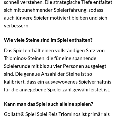
schnell verstehen. Die strategische Tiefe entfaltet
sich mit zunehmender Spielerfahrung, sodass
auch jüngere Spieler motiviert bleiben und sich
verbessern.
Wie viele Steine sind im Spiel enthalten?
Das Spiel enthält einen vollständigen Satz von
Triominos-Steinen, die für eine spannende
Spielerunde mit bis zu vier Personen ausgelegt
sind. Die genaue Anzahl der Steine ist so
kalibriert, dass ein ausgewogenes Spielverhältnis
für die angegebene Spielerzahl gewährleistet ist.
Kann man das Spiel auch alleine spielen?
Goliath® Spiel Spiel Reis Triominos ist primär als