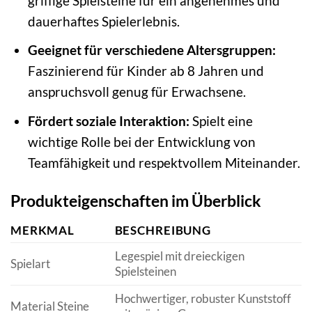
griffige Spielsteine für ein angenehmes und
dauerhaftes Spielerlebnis.
Geeignet für verschiedene Altersgruppen:
Faszinierend für Kinder ab 8 Jahren und
anspruchsvoll genug für Erwachsene.
Fördert soziale Interaktion:
Spielt eine
wichtige Rolle bei der Entwicklung von
Teamfähigkeit und respektvollem Miteinander.
Produkteigenschaften im Überblick
MERKMAL
BESCHREIBUNG
Legespiel mit dreieckigen
Spielart
Spielsteinen
Hochwertiger, robuster Kunststoff
Material Steine