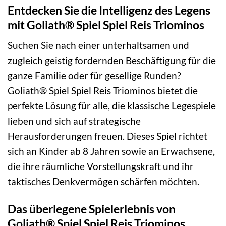
Entdecken Sie die Intelligenz des Legens
mit Goliath® Spiel Spiel Reis Triominos
Suchen Sie nach einer unterhaltsamen und
zugleich geistig fordernden Beschäftigung für die
ganze Familie oder für gesellige Runden?
Goliath® Spiel Spiel Reis Triominos bietet die
perfekte Lösung für alle, die klassische Legespiele
lieben und sich auf strategische
Herausforderungen freuen. Dieses Spiel richtet
sich an Kinder ab 8 Jahren sowie an Erwachsene,
die ihre räumliche Vorstellungskraft und ihr
taktisches Denkvermögen schärfen möchten.
Das überlegene Spielerlebnis von
Goliath® Spiel Spiel Reis Triominos