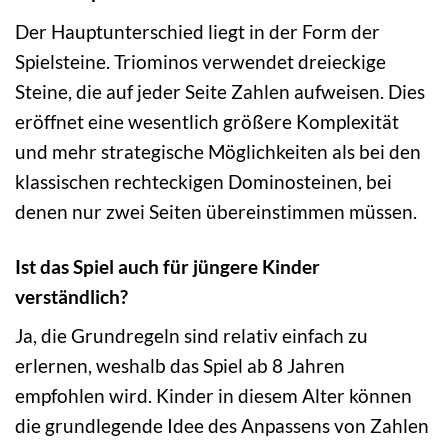
Der Hauptunterschied liegt in der Form der
Spielsteine. Triominos verwendet dreieckige
Steine, die auf jeder Seite Zahlen aufweisen. Dies
eröffnet eine wesentlich größere Komplexität
und mehr strategische Möglichkeiten als bei den
klassischen rechteckigen Dominosteinen, bei
denen nur zwei Seiten übereinstimmen müssen.
Ist das Spiel auch für jüngere Kinder
verständlich?
Ja, die Grundregeln sind relativ einfach zu
erlernen, weshalb das Spiel ab 8 Jahren
empfohlen wird. Kinder in diesem Alter können
die grundlegende Idee des Anpassens von Zahlen