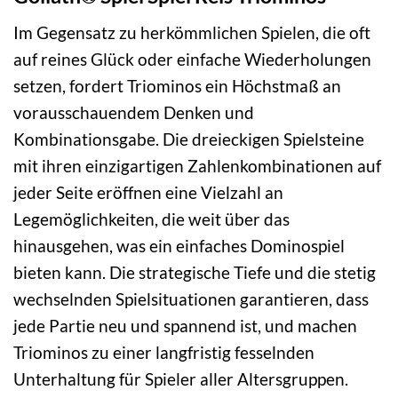
Im Gegensatz zu herkömmlichen Spielen, die oft
auf reines Glück oder einfache Wiederholungen
setzen, fordert Triominos ein Höchstmaß an
vorausschauendem Denken und
Kombinationsgabe. Die dreieckigen Spielsteine
mit ihren einzigartigen Zahlenkombinationen auf
jeder Seite eröffnen eine Vielzahl an
Legemöglichkeiten, die weit über das
hinausgehen, was ein einfaches Dominospiel
bieten kann. Die strategische Tiefe und die stetig
wechselnden Spielsituationen garantieren, dass
jede Partie neu und spannend ist, und machen
Triominos zu einer langfristig fesselnden
Unterhaltung für Spieler aller Altersgruppen.