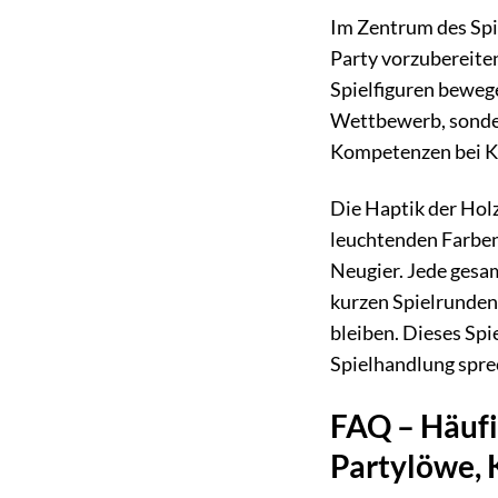
Im Zentrum des Spie
Party vorzubereite
Spielfiguren bewege
Wettbewerb, sonder
Kompetenzen bei Kl
Die Haptik der Hol
leuchtenden Farben
Neugier. Jede gesam
kurzen Spielrunden 
bleiben. Dieses Spi
Spielhandlung spre
FAQ – Häufig
Partylöwe, 