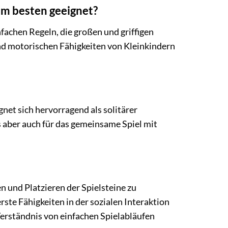
 am besten geeignet?
infachen Regeln, die großen und griffigen
und motorischen Fähigkeiten von Kleinkindern
gnet sich hervorragend als solitärer
es aber auch für das gemeinsame Spiel mit
n und Platzieren der Spielsteine zu
ste Fähigkeiten in der sozialen Interaktion
Verständnis von einfachen Spielabläufen