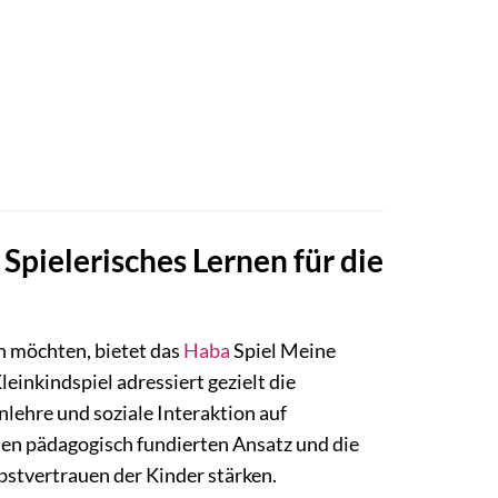
Spielerisches Lernen für die
n möchten, bietet das
Haba
Spiel Meine
leinkindspiel adressiert gezielt die
lehre und soziale Interaktion auf
inen pädagogisch fundierten Ansatz und die
bstvertrauen der Kinder stärken.