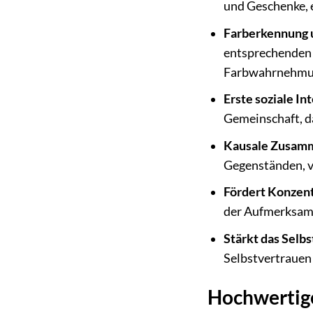
und Geschenke, e
Farberkennung 
entsprechenden 
Farbwahrnehmu
Erste soziale In
Gemeinschaft, da
Kausale Zusam
Gegenständen, ve
Fördert Konzent
der Aufmerksamk
Stärkt das Selb
Selbstvertrauen
Hochwertige