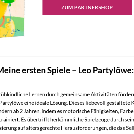
ZUM PARTNERSHOP
eine ersten Spiele – Leo Partylöwe: 
 frühkindliche Lernen durch gemeinsame Aktivitäten förder
Partylöwe eine ideale Lösung. Dieses liebevoll gestaltete K
dern ab 2 Jahren, indem es motorische Fähigkeiten, Farben
trainiert. Es übertrifft herkömmliche Spielzeuge durch se
ierung auf altersgerechte Herausforderungen, die das Sel