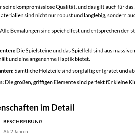
r seine kompromisslose Qualität, und das gilt auch für das
erialien sind nicht nur robust und langlebig, sondern auc
Alle Bemalungen sind speichelfest und entsprechen den s
enten:
Die Spielsteine und das Spielfeld sind aus massive
ält und eine angenehme Haptik bietet.
nten:
Sämtliche Holzteile sind sorgfältig entgratet und 
n:
Die großen, griffigen Elemente sind perfekt für kleine K
nschaften im Detail
BESCHREIBUNG
Ab 2 Jahren