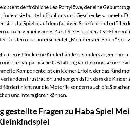
ls steht der fröhliche Leo Partylöwe, der eine Geburtstagsp
n, indem sie bunte Luftballons und Geschenke sammeln. Di
n sich die Spieler auf dem farbigen Spielfeld und erfüllen
n um ein gemeinsames Ziel. Dieses kooperative Element is
einkindern und unterscheidet „Meine ersten Spiele“ von 
zfiguren ist für kleine Kinderhände besonders angenehm u
 und die sympathische Gestaltung von Leo und seinen Part
melte Komponente ist ein kleiner Erfolg, der das Kind mot
verhindern Frustration und sorgen dafür, dass die Kinder 
el fördert nicht nur die Motorik, sondern auch die Sprache
chen und interagieren können.
 gestellte Fragen zu Haba Spiel Mei
Kleinkindspiel