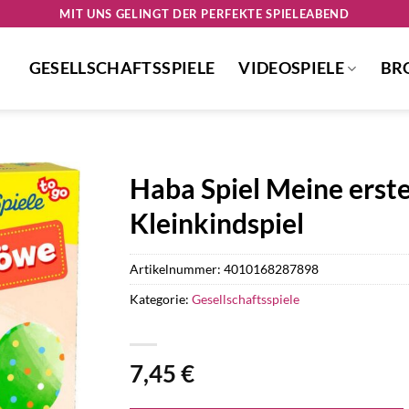
MIT UNS GELINGT DER PERFEKTE SPIELEABEND
GESELLSCHAFTSSPIELE
VIDEOSPIELE
BR
Haba Spiel Meine erste
Kleinkindspiel
Artikelnummer:
4010168287898
Kategorie:
Gesellschaftsspiele
7,45
€