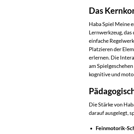
Das Kernkon
Haba Spiel Meine er
Lernwerkzeug, das 
einfache Regelwerk
Platzieren der Ele
erlernen. Die Inter
am Spielgeschehen z
kognitive und moto
Pädagogisch
Die Stärke von Haba
darauf ausgelegt, 
Feinmotorik-Sc