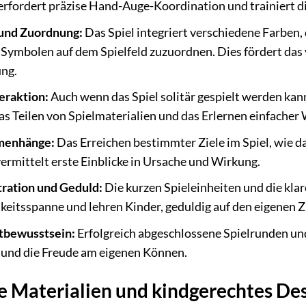
rfordert präzise Hand-Auge-Koordination und trainiert die
und Zuordnung:
Das Spiel integriert verschiedene Farben, 
Symbolen auf dem Spielfeld zuzuordnen. Dies fördert das 
ng.
teraktion:
Auch wenn das Spiel solitär gespielt werden kann
s Teilen von Spielmaterialien und das Erlernen einfacher 
menhänge:
Das Erreichen bestimmter Ziele im Spiel, wie 
rmittelt erste Einblicke in Ursache und Wirkung.
ration und Geduld:
Die kurzen Spieleinheiten und die kla
eitsspanne und lehren Kinder, geduldig auf den eigenen Z
stbewusstsein:
Erfolgreich abgeschlossene Spielrunden und
 und die Freude am eigenen Können.
 Materialien und kindgerechtes De