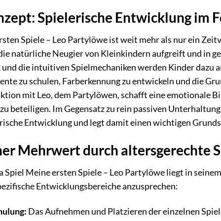
zept: Spielerische Entwicklung im 
sten Spiele – Leo Partylöwe ist weit mehr als nur ein Zeitv
die natürliche Neugier von Kleinkindern aufgreift und in
 und die intuitiven Spielmechaniken werden Kinder dazu a
mente zu schulen, Farberkennung zu entwickeln und die Gr
aktion mit Leo, dem Partylöwen, schafft eine emotionale Bi
u beteiligen. Im Gegensatz zu rein passiven Unterhaltungs
rische Entwicklung und legt damit einen wichtigen Grundst
er Mehrwert durch altersgerechte 
 Spiel Meine ersten Spiele – Leo Partylöwe liegt in sein
spezifische Entwicklungsbereiche anzusprechen:
hulung:
Das Aufnehmen und Platzieren der einzelnen Spielt