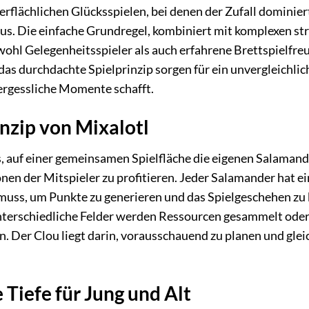
rflächlichen Glücksspielen, bei denen der Zufall dominiert,
us. Die einfache Grundregel, kombiniert mit komplexen st
wohl Gelegenheitsspieler als auch erfahrene Brettspielfr
 durchdachte Spielprinzip sorgen für ein unvergleichliche
ergessliche Momente schafft.
inzip von Mixalotl
 es, auf einer gemeinsamen Spielfläche die eigenen Salamand
nen der Mitspieler zu profitieren. Jeder Salamander hat ei
muss, um Punkte zu generieren und das Spielgeschehen zu 
terschiedliche Felder werden Ressourcen gesammelt oder 
. Der Clou liegt darin, vorausschauend zu planen und gleic
 Tiefe für Jung und Alt