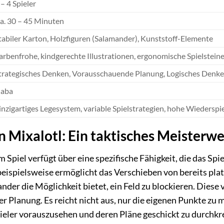
 – 4 Spieler
a. 30 – 45 Minuten
tabiler Karton, Holzfiguren (Salamander), Kunststoff-Elemente
arbenfrohe, kindgerechte Illustrationen, ergonomische Spielstein
trategisches Denken, Vorausschauende Planung, Logisches Denke
aba
inzigartiges Legesystem, variable Spielstrategien, hohe Wiederspi
n Mixalotl: Ein taktisches Meisterw
 Spiel verfügt über eine spezifische Fähigkeit, die das Sp
eispielsweise ermöglicht das Verschieben von bereits pla
er die Möglichkeit bietet, ein Feld zu blockieren. Diese v
r Planung. Es reicht nicht aus, nur die eigenen Punkte zu m
ieler vorauszusehen und deren Pläne geschickt zu durchkr