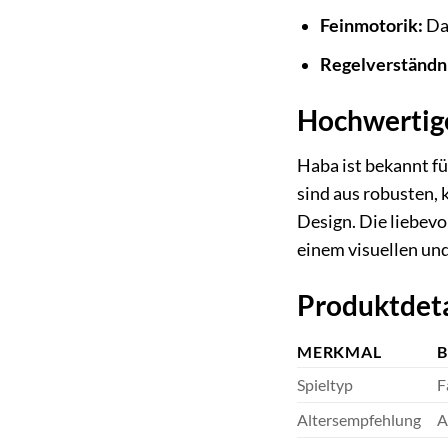
Feinmotorik:
Das
Regelverständni
Hochwertig
Haba ist bekannt fü
sind aus robusten, 
Design. Die liebevo
einem visuellen un
Produktdeta
MERKMAL
B
Spieltyp
F
Altersempfehlung
A