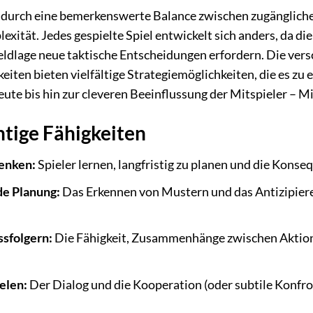
 durch eine bemerkenswerte Balance zwischen zugängliche
xität. Jedes gespielte Spiel entwickelt sich anders, da die
eldlage neue taktische Entscheidungen erfordern. Die ver
keiten bieten vielfältige Strategiemöglichkeiten, die es zu
te bis hin zur cleveren Beeinflussung der Mitspieler – Mi
htige Fähigkeiten
enken:
Spieler lernen, langfristig zu planen und die Kons
e Planung:
Das Erkennen von Mustern und das Antizipiere
ssfolgern:
Die Fähigkeit, Zusammenhänge zwischen Aktion
elen:
Der Dialog und die Kooperation (oder subtile Konfro