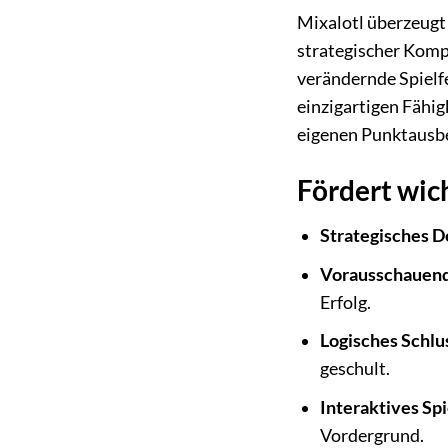
Mixalotl überzeugt
strategischer Komple
verändernde Spielf
einzigartigen Fähig
eigenen Punktausbeu
Fördert wic
Strategisches D
Vorausschauend
Erfolg.
Logisches Schlu
geschult.
Interaktives Spi
Vordergrund.