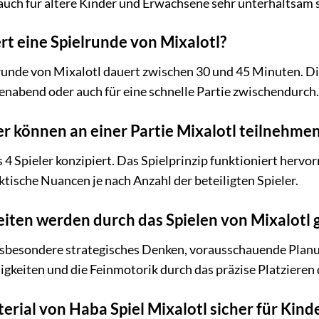
auch für ältere Kinder und Erwachsene sehr unterhaltsam s
rt eine Spielrunde von Mixalotl?
runde von Mixalotl dauert zwischen 30 und 45 Minuten. Die
enabend oder auch für eine schnelle Partie zwischendurch.
er können an einer Partie Mixalotl teilnehme
is 4 Spieler konzipiert. Das Spielprinzip funktioniert hervo
ktische Nuancen je nach Anzahl der beteiligten Spieler.
iten werden durch das Spielen von Mixalotl 
insbesondere strategisches Denken, vorausschauende Planun
gkeiten und die Feinmotorik durch das präzise Platzieren
terial von Haba Spiel Mixalotl sicher für Kind