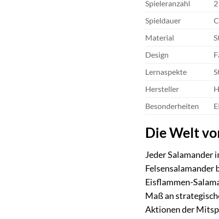
Spieleranzahl
2
Spieldauer
C
Material
S
Design
F
Lernaspekte
S
Hersteller
H
Besonderheiten
E
Die Welt vo
Jeder Salamander im
Felsensalamander b
Eisflammen-Salamand
Maß an strategische
Aktionen der Mitsp