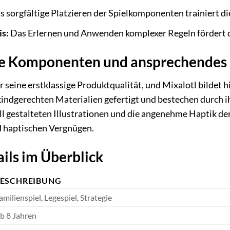
 sorgfältige Platzieren der Spielkomponenten trainiert 
s:
Das Erlernen und Anwenden komplexer Regeln fördert d
e Komponenten und ansprechendes 
r seine erstklassige Produktqualität, und Mixalotl bilde
kindgerechten Materialien gefertigt und bestechen durch i
ll gestalteten Illustrationen und die angenehme Haptik d
d haptischen Vergnügen.
ils im Überblick
ESCHREIBUNG
amilienspiel, Legespiel, Strategie
b 8 Jahren