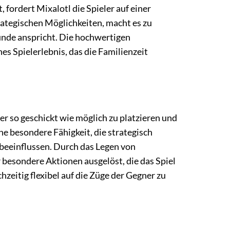
 fordert Mixalotl die Spieler auf einer
rategischen Möglichkeiten, macht es zu
eunde anspricht. Die hochwertigen
s Spielerlebnis, das die Familienzeit
er so geschickt wie möglich zu platzieren und
ne besondere Fähigkeit, die strategisch
beeinflussen. Durch das Legen von
besondere Aktionen ausgelöst, die das Spiel
hzeitig flexibel auf die Züge der Gegner zu