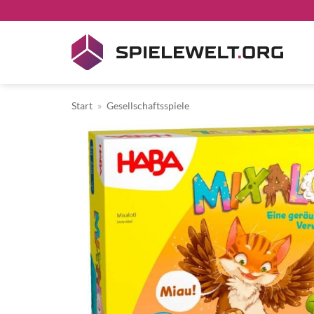
Zum
Inhalt
springen
Start
»
Gesellschaftsspiele