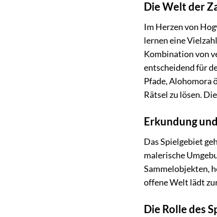
Die Welt der 
Im Herzen von Hogw
lernen eine Vielzah
Kombination von ve
entscheidend für d
Pfade, Alohomora ö
Rätsel zu lösen. Di
Erkundung und
Das Spielgebiet ge
malerische Umgebun
Sammelobjekten, he
offene Welt lädt zu
Die Rolle des S