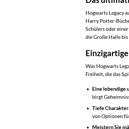
Hogwarts Legacy auf
Harry Potter-Bücher
Schülers oder eine
die Große Halle bis
Einzigartig
Was Hogwarts Legacy
Freiheit, die das Spi
Eine lebendige 
birgt Geheimnis
Tiefe Charakte
von Optionen für
Meistern Sie mä