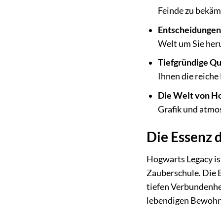
Feinde zu bekämp
Entscheidungen
Welt um Sie her
Tiefgründige Qu
Ihnen die reiche
Die Welt von H
Grafik und atmo
Die Essenz 
Hogwarts Legacy ist
Zauberschule. Die E
tiefen Verbundenhei
lebendigen Bewohne