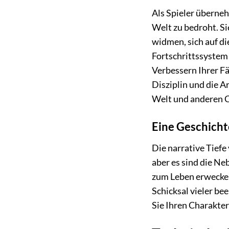
Als Spieler überneh
Welt zu bedroht. Si
widmen, sich auf di
Fortschrittssystem 
Verbessern Ihrer F
Disziplin und die A
Welt und anderen 
Eine Geschicht
Die narrative Tief
aber es sind die Ne
zum Leben erwecken
Schicksal vieler be
Sie Ihren Charakter