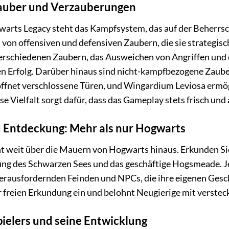
Zauber und Verzauberungen
arts Legacy steht das Kampfsystem, das auf der Beherrsc
l von offensiven und defensiven Zaubern, die sie strategis
rschiedenen Zaubern, das Ausweichen von Angriffen und
en Erfolg. Darüber hinaus sind nicht-kampfbezogene Zaube
ffnet verschlossene Türen, und Wingardium Leviosa ermög
ese Vielfalt sorgt dafür, dass das Gameplay stets frisch un
 Entdeckung: Mehr als nur Hogwarts
ht weit über die Mauern von Hogwarts hinaus. Erkunden Sie
g des Schwarzen Sees und das geschäftige Hogsmeade. Jed
rausfordernden Feinden und NPCs, die ihre eigenen Gesch
r freien Erkundung ein und belohnt Neugierige mit verste
pielers und seine Entwicklung