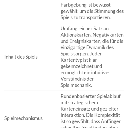
Farbgebung ist bewusst
gewählt, um die Stimmung des
Spiels zu transportieren.
Umfangreicher Satz an
Aktionskarten, Negativkarten
und Ereigniskarten, die für die
einzigartige Dynamik des
Spiels sorgen. Jeder
Inhalt des Spiels
Kartentyp ist klar
gekennzeichnet und
ermöglicht ein intuitives
Verständnis der
Spielmechanik.
Rundenbasierter Spielablauf
mit strategischem
Karteneinsatz und gezielter
Interaktion. Die Komplexität
Spielmechanismus
ist so gewählt, dass Anfänger
schnell ins Spiel finden, aber