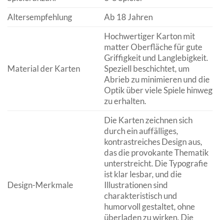
Altersempfehlung
Ab 18 Jahren
Hochwertiger Karton mit
matter Oberfläche für gute
Griffigkeit und Langlebigkeit.
Material der Karten
Speziell beschichtet, um
Abrieb zu minimieren und die
Optik über viele Spiele hinweg
zu erhalten.
Die Karten zeichnen sich
durch ein auffälliges,
kontrastreiches Design aus,
das die provokante Thematik
unterstreicht. Die Typografie
ist klar lesbar, und die
Design-Merkmale
Illustrationen sind
charakteristisch und
humorvoll gestaltet, ohne
überladen zu wirken. Die