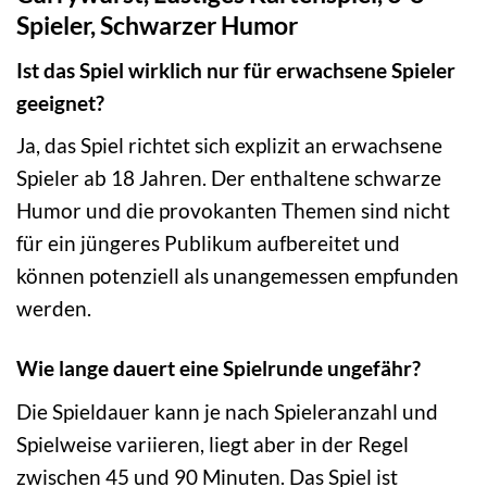
Spieler, Schwarzer Humor
Ist das Spiel wirklich nur für erwachsene Spieler
geeignet?
Ja, das Spiel richtet sich explizit an erwachsene
Spieler ab 18 Jahren. Der enthaltene schwarze
Humor und die provokanten Themen sind nicht
für ein jüngeres Publikum aufbereitet und
können potenziell als unangemessen empfunden
werden.
Wie lange dauert eine Spielrunde ungefähr?
Die Spieldauer kann je nach Spieleranzahl und
Spielweise variieren, liegt aber in der Regel
zwischen 45 und 90 Minuten. Das Spiel ist