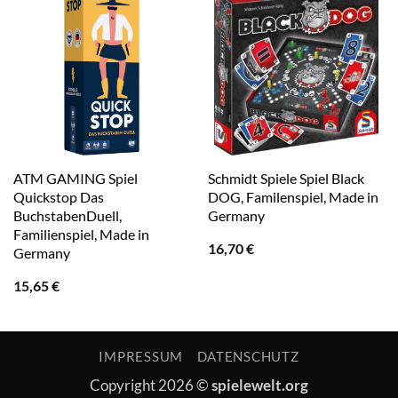
ATM GAMING Spiel
Schmidt Spiele Spiel Black
Quickstop Das
DOG, Familenspiel, Made in
BuchstabenDuell,
Germany
Familienspiel, Made in
16,70
€
Germany
15,65
€
IMPRESSUM
DATENSCHUTZ
Copyright 2026 ©
spielewelt.org