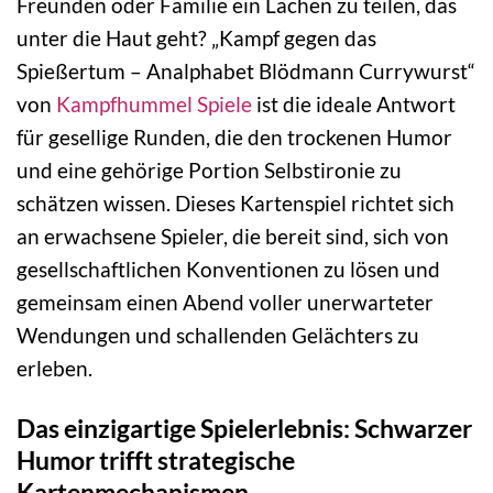
Freunden oder Familie ein Lachen zu teilen, das
unter die Haut geht? „Kampf gegen das
Spießertum – Analphabet Blödmann Currywurst“
von
Kampfhummel Spiele
ist die ideale Antwort
für gesellige Runden, die den trockenen Humor
und eine gehörige Portion Selbstironie zu
schätzen wissen. Dieses Kartenspiel richtet sich
an erwachsene Spieler, die bereit sind, sich von
gesellschaftlichen Konventionen zu lösen und
gemeinsam einen Abend voller unerwarteter
Wendungen und schallenden Gelächters zu
erleben.
Das einzigartige Spielerlebnis: Schwarzer
Humor trifft strategische
Kartenmechanismen