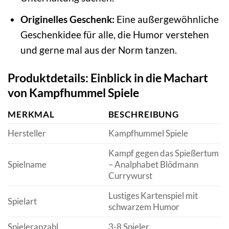
Originelles Geschenk:
Eine außergewöhnliche
Geschenkidee für alle, die Humor verstehen
und gerne mal aus der Norm tanzen.
Produktdetails: Einblick in die Machart
von Kampfhummel Spiele
MERKMAL
BESCHREIBUNG
Hersteller
Kampfhummel Spiele
Kampf gegen das Spießertum
Spielname
– Analphabet Blödmann
Currywurst
Lustiges Kartenspiel mit
Spielart
schwarzem Humor
Spieleranzahl
3-8 Spieler