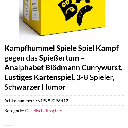
Kampfhummel Spiele Spiel Kampf
gegen das Spießertum –
Analphabet Blödmann Currywurst,
Lustiges Kartenspiel, 3-8 Spieler,
Schwarzer Humor
Artikelnummer:
7649992096412
Kategorie:
Gesellschaftsspiele