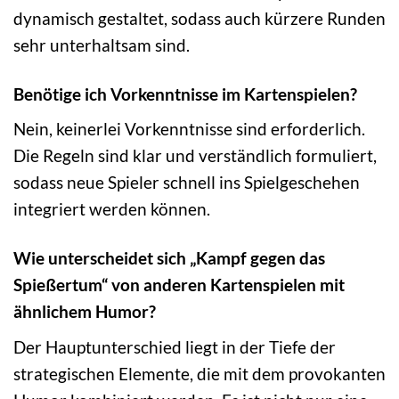
dynamisch gestaltet, sodass auch kürzere Runden
sehr unterhaltsam sind.
Benötige ich Vorkenntnisse im Kartenspielen?
Nein, keinerlei Vorkenntnisse sind erforderlich.
Die Regeln sind klar und verständlich formuliert,
sodass neue Spieler schnell ins Spielgeschehen
integriert werden können.
Wie unterscheidet sich „Kampf gegen das
Spießertum“ von anderen Kartenspielen mit
ähnlichem Humor?
Der Hauptunterschied liegt in der Tiefe der
strategischen Elemente, die mit dem provokanten