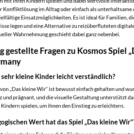
 mit ihren Kindern spielen und dabei wertvolle Interaktion
zur Konfliktlösung im Alltag oder einfach als unterhaltsam
ielfältige Einsatzmöglichkeiten. Es ist ideal für Familien, 
sse legen und eine Alternative zu reizüberfluteten digita
ueller Wahrnehmung geschieht dabei ganz nebenbei.
 gestellte Fragen zu Kosmos Spiel „D
rmany
r sehr kleine Kinder leicht verständlich?
p von „Das kleine Wir“ ist bewusst einfach gehalten und wur
z und prägnant, und die visuelle Gestaltung unterstützt da
indern spielen, um ihnen den Einstieg zu erleichtern.
gischen Wert hat das Spiel „Das kleine Wir“