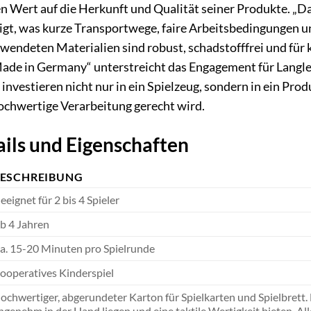
 Wert auf die Herkunft und Qualität seiner Produkte. „Das
igt, was kurze Transportwege, faire Arbeitsbedingungen un
erwendeten Materialien sind robust, schadstofffrei und für
Made in Germany“ unterstreicht das Engagement für Langleb
investieren nicht nur in ein Spielzeug, sondern in ein Pr
chwertige Verarbeitung gerecht wird.
ils und Eigenschaften
ESCHREIBUNG
eeignet für 2 bis 4 Spieler
b 4 Jahren
a. 15-20 Minuten pro Spielrunde
ooperatives Kinderspiel
ochwertiger, abgerundeter Karton für Spielkarten und Spielbrett. D
ngenehm in der Hand liegen und eine taktile Wertigkeit bieten. Al