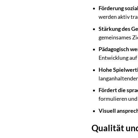
Förderung sozi
werden aktiv tra
Stärkung des Ge
gemeinsames Zie
Pädagogisch wer
Entwicklung auf 
Hohe Spielwerti
langanhaltenden
Fördert die spr
formulieren und
Visuell ansprec
Qualität un