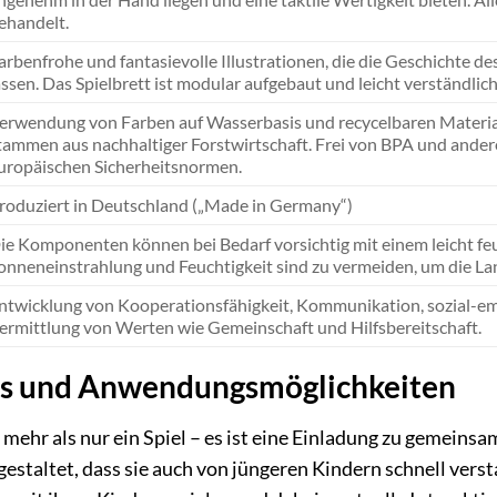
ehandelt.
arbenfrohe und fantasievolle Illustrationen, die die Geschichte d
assen. Das Spielbrett ist modular aufgebaut und leicht verständlic
erwendung von Farben auf Wasserbasis und recycelbaren Materia
tammen aus nachhaltiger Forstwirtschaft. Frei von BPA und ander
uropäischen Sicherheitsnormen.
roduziert in Deutschland („Made in Germany“)
ie Komponenten können bei Bedarf vorsichtig mit einem leicht f
onneneinstrahlung und Feuchtigkeit sind zu vermeiden, um die Lan
ntwicklung von Kooperationsfähigkeit, Kommunikation, sozial-em
ermittlung von Werten wie Gemeinschaft und Hilfsbereitschaft.
is und Anwendungsmöglichkeiten
t mehr als nur ein Spiel – es ist eine Einladung zu gemein
 gestaltet, dass sie auch von jüngeren Kindern schnell ve