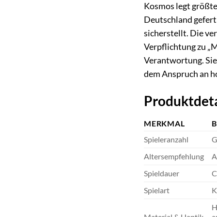
Kosmos legt größten
Deutschland gefert
sicherstellt. Die v
Verpflichtung zu „
Verantwortung. Sie 
dem Anspruch an ho
Produktdeta
MERKMAL
B
Spieleranzahl
G
Altersempfehlung
A
Spieldauer
C
Spielart
K
H
Material & Haptik
a