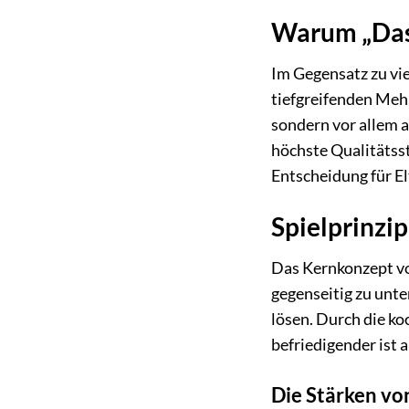
Warum „Das 
Im Gegensatz zu vi
tiefgreifenden Mehr
sondern vor allem 
höchste Qualitätss
Entscheidung für El
Spielprinzip
Das Kernkonzept von
gegenseitig zu unte
lösen. Durch die k
befriedigender ist 
Die Stärken vo