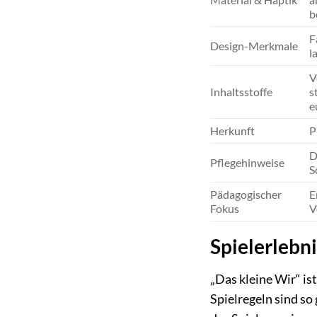
b
F
Design-Merkmale
l
V
Inhaltsstoffe
s
e
Herkunft
P
D
Pflegehinweise
S
Pädagogischer
E
Fokus
V
Spielerlebn
„Das kleine Wir“ is
Spielregeln sind so