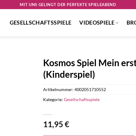
MIT UNS GELINGT DER PERFEKTE SPIELEABEND
GESELLSCHAFTSSPIELE
VIDEOSPIELE
BR
Kosmos Spiel Mein ers
(Kinderspiel)
Artikelnummer:
4002051710552
Kategorie:
Gesellschaftsspiele
11,95
€