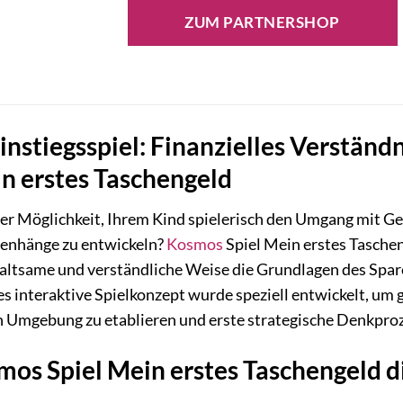
ZUM PARTNERSHOP
instiegsspiel: Finanzielles Verständn
 erstes Taschengeld
er Möglichkeit, Ihrem Kind spielerisch den Umgang mit Gel
menhänge zu entwickeln?
Kosmos
Spiel Mein erstes Taschen
haltsame und verständliche Weise die Grundlagen des Spa
es interaktive Spielkonzept wurde speziell entwickelt, um
n Umgebung zu etablieren und erste strategische Denkpro
s Spiel Mein erstes Taschengeld di