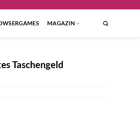
OWSERGAMES
MAGAZIN
tes Taschengeld