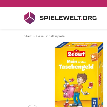
Zum
Inhalt
springen
Start
»
Gesellschaftsspiele