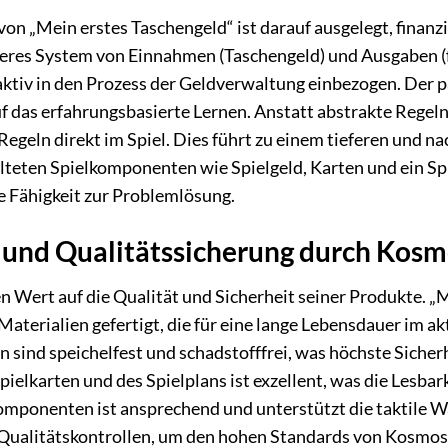
on „Mein erstes Taschengeld“ ist darauf ausgelegt, finanz
everes System von Einnahmen (Taschengeld) und Ausgaben (
aktiv in den Prozess der Geldverwaltung einbezogen. Der
uf das erfahrungsbasierte Lernen. Anstatt abstrakte Regeln 
geln direkt im Spiel. Dies führt zu einem tieferen und na
alteten Spielkomponenten wie Spielgeld, Karten und ein Sp
e Fähigkeit zur Problemlösung.
 und Qualitätssicherung durch Kos
 Wert auf die Qualität und Sicherheit seiner Produkte. „
aterialien gefertigt, die für eine lange Lebensdauer im ak
sind speichelfest und schadstofffrei, was höchste Sicherh
pielkarten und des Spielplans ist exzellent, was die Lesba
komponenten ist ansprechend und unterstützt die taktile 
 Qualitätskontrollen, um den hohen Standards von Kosmos