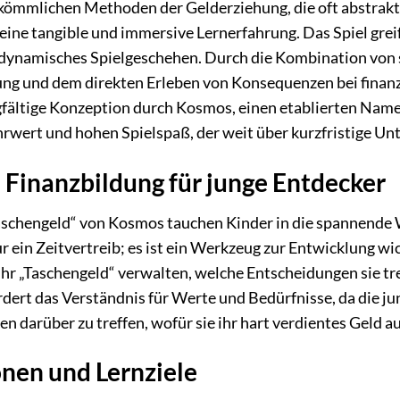
rkömmlichen Methoden der Gelderziehung, die oft abstrakt
eine tangible und immersive Lernerfahrung. Das Spiel grei
in dynamisches Spielgeschehen. Durch die Kombination von
ng und dem direkten Erleben von Konsequenzen bei finanz
gfältige Konzeption durch Kosmos, einen etablierten Nam
wert und hohen Spielspaß, der weit über kurzfristige Un
e Finanzbildung für junge Entdecker
aschengeld“ von Kosmos tauchen Kinder in die spannende W
nur ein Zeitvertreib; es ist ein Werkzeug zur Entwicklung 
e ihr „Taschengeld“ verwalten, welche Entscheidungen sie 
rdert das Verständnis für Werte und Bedürfnisse, da die ju
n darüber zu treffen, wofür sie ihr hart verdientes Geld a
nen und Lernziele