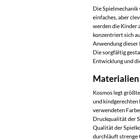
Die Spielmechanik v
einfaches, aber cl
werden die Kinder 
konzentriert sich a
Anwendung dieser Re
Die sorgfältig gest
Entwicklung und di
Materialien
Kosmos legt größten
und kindgerechten M
verwendeten Farben 
Druckqualität der S
Qualität der Spiel
durchläuft strenge