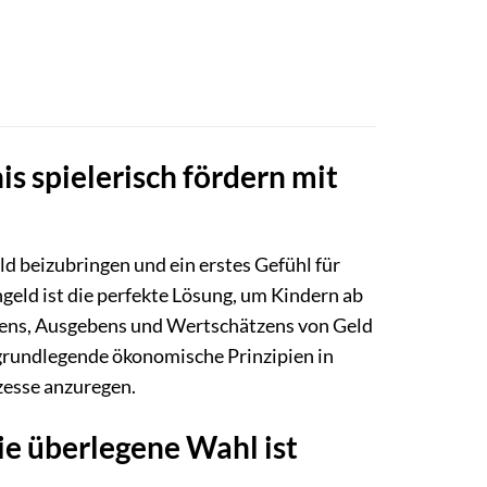
is spielerisch fördern mit
d beizubringen und ein erstes Gefühl für
geld ist die perfekte Lösung, um Kindern ab
rens, Ausgebens und Wertschätzens von Geld
 grundlegende ökonomische Prinzipien in
zesse anzuregen.
e überlegene Wahl ist