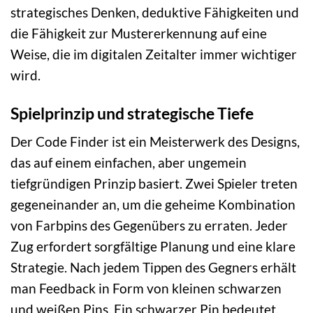
strategisches Denken, deduktive Fähigkeiten und
die Fähigkeit zur Mustererkennung auf eine
Weise, die im digitalen Zeitalter immer wichtiger
wird.
Spielprinzip und strategische Tiefe
Der Code Finder ist ein Meisterwerk des Designs,
das auf einem einfachen, aber ungemein
tiefgründigen Prinzip basiert. Zwei Spieler treten
gegeneinander an, um die geheime Kombination
von Farbpins des Gegenübers zu erraten. Jeder
Zug erfordert sorgfältige Planung und eine klare
Strategie. Nach jedem Tippen des Gegners erhält
man Feedback in Form von kleinen schwarzen
und weißen Pins. Ein schwarzer Pin bedeutet,