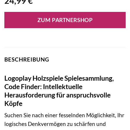
24,99
€
ZUM PARTNERSHOP
BESCHREIBUNG
Logoplay Holzspiele Spielesammlung,
Code Finder: Intellektuelle
Herausforderung für anspruchsvolle
Köpfe
Suchen Sie nach einer fesselnden Möglichkeit, Ihr
logisches Denkvermögen zu schärfen und