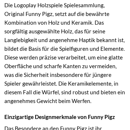
Die Logoplay Holzspiele Spielesammlung,
Original Funny Pigz, setzt auf die bewährte
Kombination von Holz und Keramik. Das
sorgfältig ausgewählte Holz, das für seine
Langlebigkeit und angenehme Haptik bekannt ist,
bildet die Basis für die Spielfiguren und Elemente.
Diese werden präzise verarbeitet, um eine glatte
Oberfläche und scharfe Kanten zu vermeiden,
was die Sicherheit insbesondere für jüngere
Spieler gewährleistet. Die Keramikelemente, in
diesem Fall die Würfel, sind robust und bieten ein
angenehmes Gewicht beim Werfen.
Einzigartige Designmerkmale von Funny Pigz
Das Besondere an den Funny Pigz ist ihr