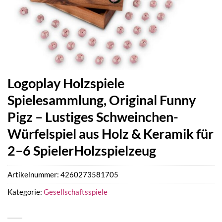
Logoplay Holzspiele
Spielesammlung, Original Funny
Pigz – Lustiges Schweinchen-
Würfelspiel aus Holz & Keramik für
2–6 SpielerHolzspielzeug
Artikelnummer:
4260273581705
Kategorie:
Gesellschaftsspiele