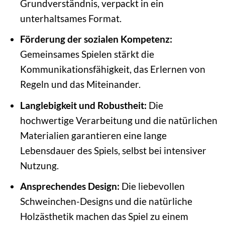
Grundverständnis, verpackt in ein
unterhaltsames Format.
Förderung der sozialen Kompetenz:
Gemeinsames Spielen stärkt die
Kommunikationsfähigkeit, das Erlernen von
Regeln und das Miteinander.
Langlebigkeit und Robustheit:
Die
hochwertige Verarbeitung und die natürlichen
Materialien garantieren eine lange
Lebensdauer des Spiels, selbst bei intensiver
Nutzung.
Ansprechendes Design:
Die liebevollen
Schweinchen-Designs und die natürliche
Holzästhetik machen das Spiel zu einem