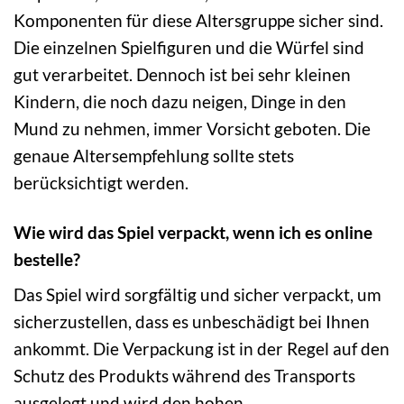
Komponenten für diese Altersgruppe sicher sind.
Die einzelnen Spielfiguren und die Würfel sind
gut verarbeitet. Dennoch ist bei sehr kleinen
Kindern, die noch dazu neigen, Dinge in den
Mund zu nehmen, immer Vorsicht geboten. Die
genaue Altersempfehlung sollte stets
berücksichtigt werden.
Wie wird das Spiel verpackt, wenn ich es online
bestelle?
Das Spiel wird sorgfältig und sicher verpackt, um
sicherzustellen, dass es unbeschädigt bei Ihnen
ankommt. Die Verpackung ist in der Regel auf den
Schutz des Produkts während des Transports
ausgelegt und wird den hohen