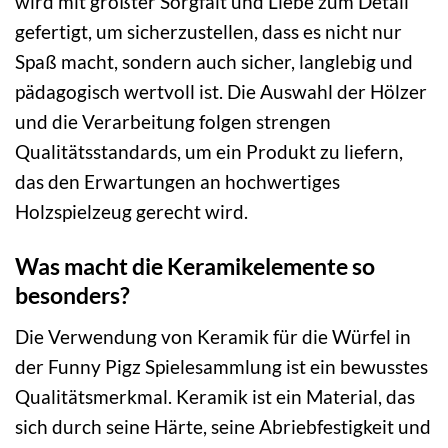
wird mit größter Sorgfalt und Liebe zum Detail
gefertigt, um sicherzustellen, dass es nicht nur
Spaß macht, sondern auch sicher, langlebig und
pädagogisch wertvoll ist. Die Auswahl der Hölzer
und die Verarbeitung folgen strengen
Qualitätsstandards, um ein Produkt zu liefern,
das den Erwartungen an hochwertiges
Holzspielzeug gerecht wird.
Was macht die Keramikelemente so
besonders?
Die Verwendung von Keramik für die Würfel in
der Funny Pigz Spielesammlung ist ein bewusstes
Qualitätsmerkmal. Keramik ist ein Material, das
sich durch seine Härte, seine Abriebfestigkeit und