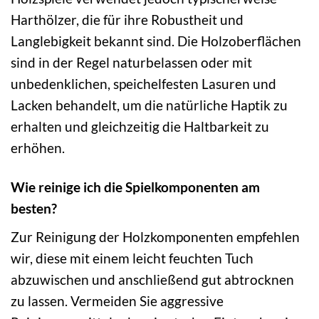
Harthölzer, die für ihre Robustheit und
Langlebigkeit bekannt sind. Die Holzoberflächen
sind in der Regel naturbelassen oder mit
unbedenklichen, speichelfesten Lasuren und
Lacken behandelt, um die natürliche Haptik zu
erhalten und gleichzeitig die Haltbarkeit zu
erhöhen.
Wie reinige ich die Spielkomponenten am
besten?
Zur Reinigung der Holzkomponenten empfehlen
wir, diese mit einem leicht feuchten Tuch
abzuwischen und anschließend gut abtrocknen
zu lassen. Vermeiden Sie aggressive