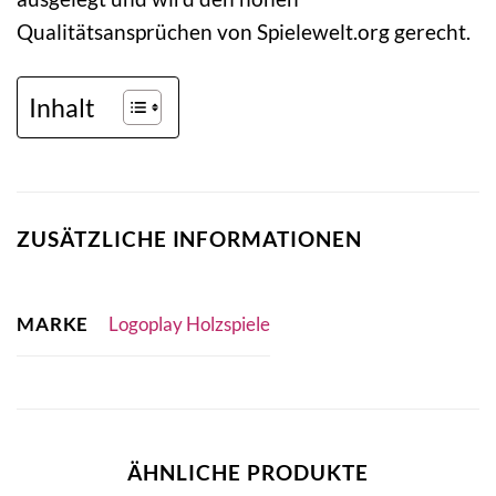
Qualitätsansprüchen von Spielewelt.org gerecht.
Inhalt
ZUSÄTZLICHE INFORMATIONEN
MARKE
Logoplay Holzspiele
ÄHNLICHE PRODUKTE