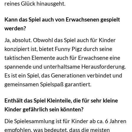
reines Glück hinausgeht.
Kann das Spiel auch von Erwachsenen gespielt
werden?
Ja, absolut. Obwohl das Spiel auch für Kinder
konzipiert ist, bietet Funny Pigz durch seine
taktischen Elemente auch für Erwachsene eine
spannende und unterhaltsame Herausforderung.
Es ist ein Spiel, das Generationen verbindet und
gemeinsamen Spielspaß garantiert.
Enthält das Spiel Kleinteile, die für sehr kleine
Kinder gefährlich sein könnten?
Die Spielesammlung ist für Kinder ab ca. 6 Jahren
empfohlen, was bedeutet, dass die meisten