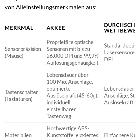
von Alleinstellungsmerkmalen aus:
DURCHSCHNI
MERKMAL
AKKEE
WETTBEWER
Proprietäre optische
Standardoptisc
Sensorpräzision
Sensoren mit bis zu
Lasersensoren 
(Mäuse)
26.000 DPI und 99,9%
DPI
Auflösungsgenauigkeit
Lebensdauer über
100 Mio. Anschläge,
optimierte
Lebensdauer 5
Tastenschalter
Auslösekraft (45-60g),
Anschläge, Sta
(Tastaturen)
individuell
Auslösekraft
einstellbarer
Tastenweg
Hochwertige ABS-
Materialien
Kunststoffe, eloxiertes
Einfachere Kuns