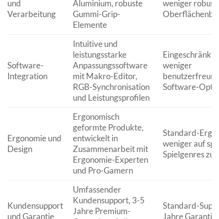
und
Aluminium, robuste
weniger robust
Verarbeitung
Gummi-Grip-
Oberflächenbe
Elemente
Intuitive und
leistungsstarke
Eingeschränkte
Software-
Anpassungssoftware
weniger
Integration
mit Makro-Editor,
benutzerfreund
RGB-Synchronisation
Software-Opti
und Leistungsprofilen
Ergonomisch
geformte Produkte,
Standard-Ergon
Ergonomie und
entwickelt in
weniger auf spe
Design
Zusammenarbeit mit
Spielgenres zug
Ergonomie-Experten
und Pro-Gamern
Umfassender
Kundensupport, 3-5
Kundensupport
Standard-Suppo
Jahre Premium-
und Garantie
Jahre Garantie