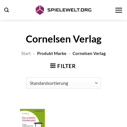
Zum
Inhalt
springen
Cornelsen Verlag
Start
»
Produkt Marke
»
Cornelsen Verlag
FILTER