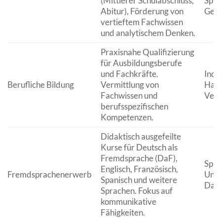
(Mittlerer Schulabschluss,
Spra
Abitur), Förderung von
Gese
vertieftem Fachwissen
und analytischem Denken.
Praxisnahe Qualifizierung
für Ausbildungsberufe
und Fachkräfte.
Indu
Berufliche Bildung
Vermittlung von
Hand
Fachwissen und
Verw
berufsspezifischen
Kompetenzen.
Didaktisch ausgefeilte
Kurse für Deutsch als
Fremdsprache (DaF),
Spra
Englisch, Französisch,
Fremdsprachenerwerb
Univ
Spanisch und weitere
DaF-
Sprachen. Fokus auf
kommunikative
Fähigkeiten.