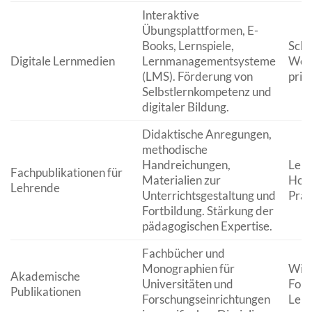
Interaktive
Übungsplattformen, E-
Books, Lernspiele,
Schu
Digitale Lernmedien
Lernmanagementsysteme
Weit
(LMS). Förderung von
priv
Selbstlernkompetenz und
digitaler Bildung.
Didaktische Anregungen,
methodische
Handreichungen,
Lehr
Fachpublikationen für
Materialien zur
Hoch
Lehrende
Unterrichtsgestaltung und
Prak
Fortbildung. Stärkung der
pädagogischen Expertise.
Fachbücher und
Monographien für
Wiss
Akademische
Universitäten und
Fors
Publikationen
Forschungseinrichtungen
Lehr