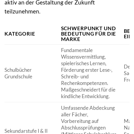
aktiv an der Gestaltung der Zukunft
teilzunehmen.
SCHWERPUNKT UND
BEI
KATEGORIE
BEDEUTUNG FÜR DIE
EIN
MARKE
Fundamentale
Wissensvermittlung,
spielerisches Lernen,
Deut
Schulbücher
Förderung erster Lese-,
Sach
Grundschule
Schreib- und
Frem
Rechenkompetenzen.
Maßgeschneidert für die
kindliche Entwicklung.
Umfassende Abdeckung
aller Fächer,
Vorbereitung auf
Mat
Abschlussprüfungen
Natu
Sekundarstufe I & II