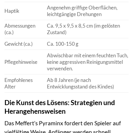
Angenehm griffige Oberflächen,
Haptik
leichtgängige Drehungen
Abmessungen
Ca. 9,5 x 9,5 x 8,5 cm (im gelösten
(ca.)
Zustand)
Gewicht (ca.)
Ca. 100-150 g
Abwischbar mit einem feuchten Tuch,
Pflegehinweise
keine aggressiven Reinigungsmittel
verwenden.
Empfohlenes
Ab 8 Jahren (je nach
Alter
Entwicklungsstand des Kindes)
Die Kunst des Lösens: Strategien und
Herangehensweisen
Das Meffert’s Pyraminx fordert den Spieler auf
vielfältige Weise. Anfänger werden schnell