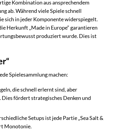
igartige Kombination aus ansprechendem
ng ab. Während viele Spiele schnell
die sich in jeder Komponente widerspiegelt.
die Herkunft „Made in Europe“ garantieren
ortungsbewusst produziert wurde. Dies ist
er“
ür jede Spielesammlung machen:
eln, die schnell erlernt sind, aber
n. Dies fördert strategisches Denken und
hiedliche Setups ist jede Partie „Sea Salt &
ert Monotonie.