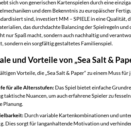
 hebt sich von generischen Kartenspielen durch eine einz
ielmechaniken und dem Bekenntnis zu europäischer Fertigu
dardisiert sind, investiert MM – SPIELE in eine Qualität, 
terialien, das durchdachte Balancing der Spielregeln und 
icht nur Spaß macht, sondern auch nachhaltig und verantw
 sondern ein sorgfältig gestaltetes Familienspiel.
e und Vorteile von „Sea Salt & Pap
lfältigen Vorteile, die „Sea Salt & Paper“ zu einem Muss f
fe für alle Altersstufen:
Das Spiel bietet einfache Grundreg
ug taktische Nuancen, um auch erfahrene Spieler zu fessel
e Planung.
elbarkeit:
Durch variable Kartenkombinationen und untersc
ig. Dies sorgt für langanhaltende Motivation und verhind