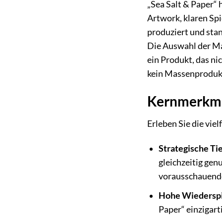
„Sea Salt & Paper“
Artwork, klaren Sp
produziert und stan
Die Auswahl der Ma
ein Produkt, das n
kein Massenprodukt,
Kernmerkmal
Erleben Sie die vie
Strategische Tie
gleichzeitig gen
vorausschauend
Hohe Wiederspi
Paper“ einzigart