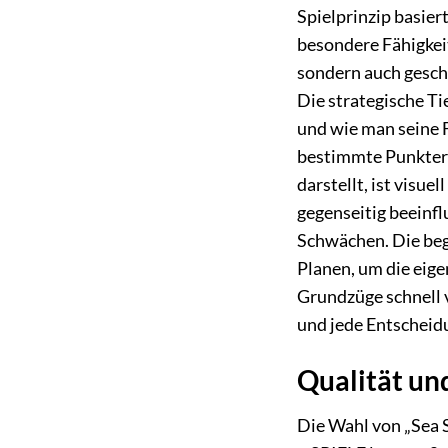
Spielprinzip basie
besondere Fähigkeit
sondern auch gesch
Die strategische Ti
und wie man seine 
bestimmte Punkterge
darstellt, ist visue
gegenseitig beeinfl
Schwächen. Die beg
Planen, um die eige
Grundzüge schnell 
und jede Entscheidu
Qualität un
Die Wahl von „Sea 