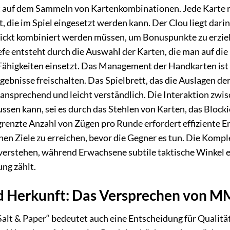
rt auf dem Sammeln von Kartenkombinationen. Jede Karte r
, die im Spiel eingesetzt werden kann. Der Clou liegt dari
ickt kombiniert werden müssen, um Bonuspunkte zu erziel
efe entsteht durch die Auswahl der Karten, die man auf d
Fähigkeiten einsetzt. Das Management der Handkarten is
bnisse freischalten. Das Spielbrett, das die Auslagen de
ll ansprechend und leicht verständlich. Die Interaktion zwi
ussen kann, sei es durch das Stehlen von Karten, das Bloc
renzte Anzahl von Zügen pro Runde erfordert effiziente
nen Ziele zu erreichen, bevor die Gegner es tun. Die Komplex
verstehen, während Erwachsene subtile taktische Winkel e
ng zählt.
d Herkunft: Das Versprechen von M
Salt & Paper“ bedeutet auch eine Entscheidung für Quali