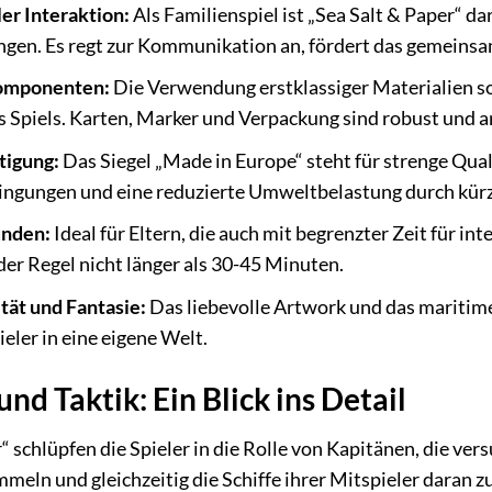
er Interaktion:
Als Familienspiel ist „Sea Salt & Paper“ d
en. Es regt zur Kommunikation an, fördert das gemeinsam
omponenten:
Die Verwendung erstklassiger Materialien s
s Spiels. Karten, Marker und Verpackung sind robust und a
tigung:
Das Siegel „Made in Europe“ steht für strenge Quali
ngungen und eine reduzierte Umweltbelastung durch kür
unden:
Ideal für Eltern, die auch mit begrenzter Zeit für i
 der Regel nicht länger als 30-45 Minuten.
tät und Fantasie:
Das liebevolle Artwork und das maritime
ieler in eine eigene Welt.
und Taktik: Ein Blick ins Detail
r“ schlüpfen die Spieler in die Rolle von Kapitänen, die ve
meln und gleichzeitig die Schiffe ihrer Mitspieler daran zu