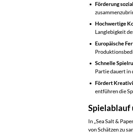
Förderung sozial
zusammenzubring
Hochwertige K
Langlebigkeit de
Europäische Fer
Produktionsbedi
Schnelle Spielr
Partie dauert in
Fördert Kreativi
entführen die Sp
Spielablauf 
In „Sea Salt & Pape
von Schätzen zu sam