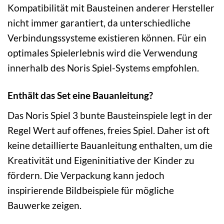
Kompatibilität mit Bausteinen anderer Hersteller
nicht immer garantiert, da unterschiedliche
Verbindungssysteme existieren können. Für ein
optimales Spielerlebnis wird die Verwendung
innerhalb des Noris Spiel-Systems empfohlen.
Enthält das Set eine Bauanleitung?
Das Noris Spiel 3 bunte Bausteinspiele legt in der
Regel Wert auf offenes, freies Spiel. Daher ist oft
keine detaillierte Bauanleitung enthalten, um die
Kreativität und Eigeninitiative der Kinder zu
fördern. Die Verpackung kann jedoch
inspirierende Bildbeispiele für mögliche
Bauwerke zeigen.