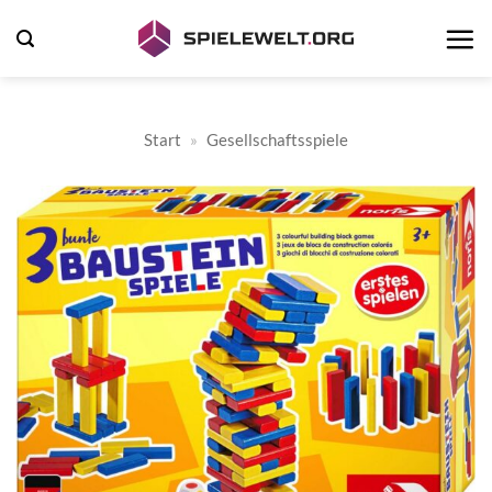
Zum
Inhalt
springen
Start
»
Gesellschaftsspiele