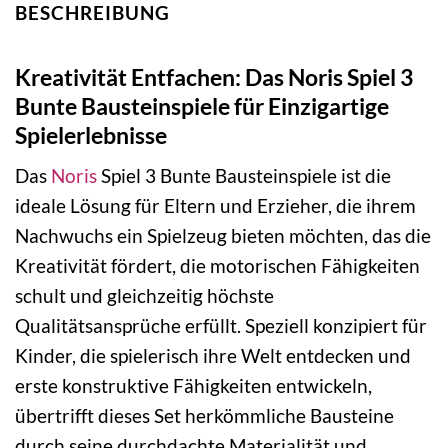
BESCHREIBUNG
Kreativität Entfachen: Das Noris Spiel 3
Bunte Bausteinspiele für Einzigartige
Spielerlebnisse
Das
Noris
Spiel 3 Bunte Bausteinspiele ist die
ideale Lösung für Eltern und Erzieher, die ihrem
Nachwuchs ein Spielzeug bieten möchten, das die
Kreativität fördert, die motorischen Fähigkeiten
schult und gleichzeitig höchste
Qualitätsansprüche erfüllt. Speziell konzipiert für
Kinder, die spielerisch ihre Welt entdecken und
erste konstruktive Fähigkeiten entwickeln,
übertrifft dieses Set herkömmliche Bausteine
durch seine durchdachte Materialität und