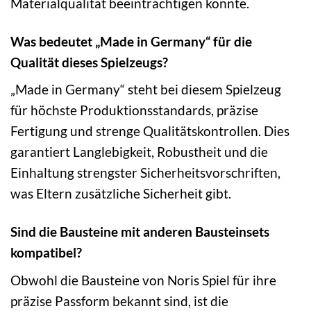
Materialqualität beeinträchtigen könnte.
Was bedeutet „Made in Germany“ für die
Qualität dieses Spielzeugs?
„Made in Germany“ steht bei diesem Spielzeug
für höchste Produktionsstandards, präzise
Fertigung und strenge Qualitätskontrollen. Dies
garantiert Langlebigkeit, Robustheit und die
Einhaltung strengster Sicherheitsvorschriften,
was Eltern zusätzliche Sicherheit gibt.
Sind die Bausteine mit anderen Bausteinsets
kompatibel?
Obwohl die Bausteine von Noris Spiel für ihre
präzise Passform bekannt sind, ist die