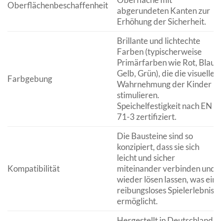
Oberflächenbeschaffenheit
abgerundeten Kanten zur
Erhöhung der Sicherheit.
Brillante und lichtechte
Farben (typischerweise
Primärfarben wie Rot, Blau,
Gelb, Grün), die die visuelle
Farbgebung
Wahrnehmung der Kinder
stimulieren.
Speichelfestigkeit nach EN
71-3 zertifiziert.
Die Bausteine sind so
konzipiert, dass sie sich
leicht und sicher
Kompatibilität
miteinander verbinden und
wieder lösen lassen, was ein
reibungsloses Spielerlebnis
ermöglicht.
Hergestellt in Deutschland