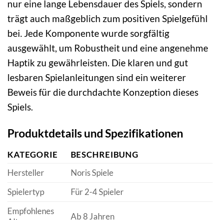
nur eine lange Lebensdauer des Spiels, sondern
trägt auch maßgeblich zum positiven Spielgefühl
bei. Jede Komponente wurde sorgfältig
ausgewählt, um Robustheit und eine angenehme
Haptik zu gewährleisten. Die klaren und gut
lesbaren Spielanleitungen sind ein weiterer
Beweis für die durchdachte Konzeption dieses
Spiels.
Produktdetails und Spezifikationen
KATEGORIE
BESCHREIBUNG
Hersteller
Noris Spiele
Spielertyp
Für 2-4 Spieler
Empfohlenes
Ab 8 Jahren