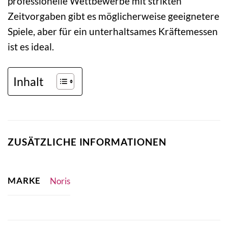
professionelle Wettbewerbe mit strikten
Zeitvorgaben gibt es möglicherweise geeignetere
Spiele, aber für ein unterhaltsames Kräftemessen
ist es ideal.
Inhalt
ZUSÄTZLICHE INFORMATIONEN
MARKE
Noris