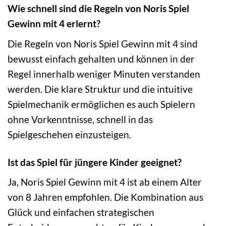
Wie schnell sind die Regeln von Noris Spiel
Gewinn mit 4 erlernt?
Die Regeln von Noris Spiel Gewinn mit 4 sind
bewusst einfach gehalten und können in der
Regel innerhalb weniger Minuten verstanden
werden. Die klare Struktur und die intuitive
Spielmechanik ermöglichen es auch Spielern
ohne Vorkenntnisse, schnell in das
Spielgeschehen einzusteigen.
Ist das Spiel für jüngere Kinder geeignet?
Ja, Noris Spiel Gewinn mit 4 ist ab einem Alter
von 8 Jahren empfohlen. Die Kombination aus
Glück und einfachen strategischen