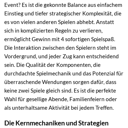
Event? Es ist die gekonnte Balance aus einfachem
Einstieg und tiefer strategischer Komplexität, die
es von vielen anderen Spielen abhebt. Anstatt
sich in komplizierten Regeln zu verlieren,
ermöglicht Gewinn mit 4 sofortigen Spielspaß.
Die Interaktion zwischen den Spielern steht im
Vordergrund, und jeder Zug kann entscheidend
sein. Die Qualität der Komponenten, die
durchdachte Spielmechanik und das Potenzial für
überraschende Wendungen sorgen dafür, dass
keine zwei Spiele gleich sind. Es ist die perfekte
Wahl für gesellige Abende, Familienfeiern oder
als unterhaltsame Aktivität bei jedem Treffen.
Die Kernmechaniken und Strategien