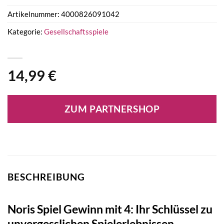
Artikelnummer:
4000826091042
Kategorie:
Gesellschaftsspiele
14,99
€
ZUM PARTNERSHOP
BESCHREIBUNG
Noris Spiel Gewinn mit 4: Ihr Schlüssel zu
unvergesslichen Spielerlebnissen