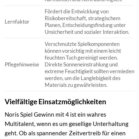
Fördert die Entwicklung von
Risikobereitschaft, strategischem
Lernfaktor
Planen, Entscheidungsfindung unter
Unsicherheit und sozialer Interaktion.
Verschmutzte Spielkomponenten
können vorsichtig mit einem leicht
feuchten Tuch gereinigt werden.
Pflegehinweise
Direkte Sonneneinstrahlung und
extreme Feuchtigkeit sollten vermieden
werden, um die Langlebigkeit des
Materials zu gewährleisten.
Vielfältige Einsatzmöglichkeiten
Noris Spiel Gewinn mit 4 ist ein wahres
Multitalent, wenn es um gesellige Unterhaltung
geht. Ob als spannender Zeitvertreib für einen