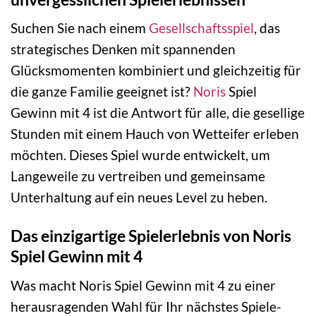
Suchen Sie nach einem
Gesellschaftsspiel
, das
strategisches Denken mit spannenden
Glücksmomenten kombiniert und gleichzeitig für
die ganze Familie geeignet ist?
Noris
Spiel
Gewinn mit 4 ist die Antwort für alle, die gesellige
Stunden mit einem Hauch von Wetteifer erleben
möchten. Dieses Spiel wurde entwickelt, um
Langeweile zu vertreiben und gemeinsame
Unterhaltung auf ein neues Level zu heben.
Das einzigartige Spielerlebnis von Noris
Spiel Gewinn mit 4
Was macht Noris Spiel Gewinn mit 4 zu einer
herausragenden Wahl für Ihr nächstes Spiele-