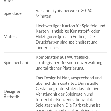
Alter
Variabel, typischerweise 30-60
Spieldauer
Minuten
Hochwertiger Karton für Spielfeld und
Karten, langlebige Kunststoff- oder
Material
Holzfiguren (je nach Edition). Die
Druckfarben sind speichelfest und
kindersicher.
Kombination aus Würfelglück,
Spielmechanik
strategischer Ressourcenverwaltung
und taktischer Platzierung.
Das Design ist klar, ansprechend und
übersichtlich gestaltet. Die visuelle
Gestaltung unterstützt das intuitive
Design &
Verständnis der Spielregeln und
Ästhetik
fördert die Konzentration auf das
Spielgeschehen. Die Farbgebung ist
harmonisch und nicht aufdringlich.