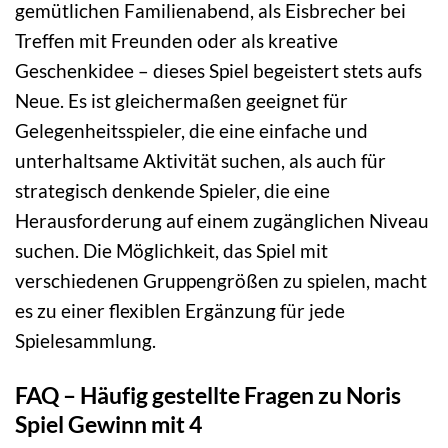
gemütlichen Familienabend, als Eisbrecher bei
Treffen mit Freunden oder als kreative
Geschenkidee – dieses Spiel begeistert stets aufs
Neue. Es ist gleichermaßen geeignet für
Gelegenheitsspieler, die eine einfache und
unterhaltsame Aktivität suchen, als auch für
strategisch denkende Spieler, die eine
Herausforderung auf einem zugänglichen Niveau
suchen. Die Möglichkeit, das Spiel mit
verschiedenen Gruppengrößen zu spielen, macht
es zu einer flexiblen Ergänzung für jede
Spielesammlung.
FAQ – Häufig gestellte Fragen zu Noris
Spiel Gewinn mit 4