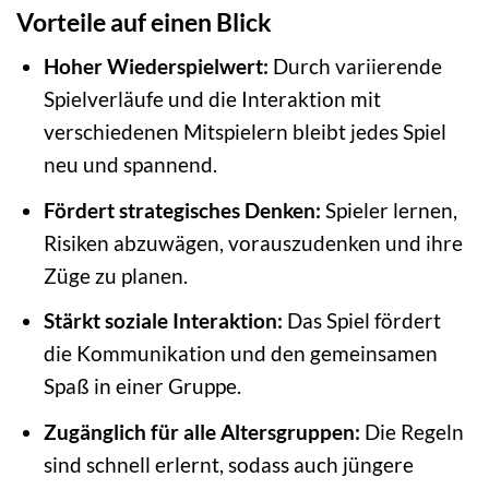
Vorteile auf einen Blick
Hoher Wiederspielwert:
Durch variierende
Spielverläufe und die Interaktion mit
verschiedenen Mitspielern bleibt jedes Spiel
neu und spannend.
Fördert strategisches Denken:
Spieler lernen,
Risiken abzuwägen, vorauszudenken und ihre
Züge zu planen.
Stärkt soziale Interaktion:
Das Spiel fördert
die Kommunikation und den gemeinsamen
Spaß in einer Gruppe.
Zugänglich für alle Altersgruppen:
Die Regeln
sind schnell erlernt, sodass auch jüngere