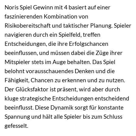
Noris Spiel Gewinn mit 4 basiert auf einer
faszinierenden Kombination von
Risikobereitschaft und taktischer Planung. Spieler
navigieren durch ein Spielfeld, treffen
Entscheidungen, die ihre Erfolgschancen
beeinflussen, und müssen dabei die Züge ihrer
Mitspieler stets im Auge behalten. Das Spiel
belohnt vorausschauendes Denken und die
Fähigkeit, Chancen zu erkennen und zu nutzen.
Der Glücksfaktor ist präsent, wird aber durch
kluge strategische Entscheidungen entscheidend
beeinflusst. Diese Dynamik sorgt für konstante
Spannung und hält alle Spieler bis zum Schluss
gefesselt.