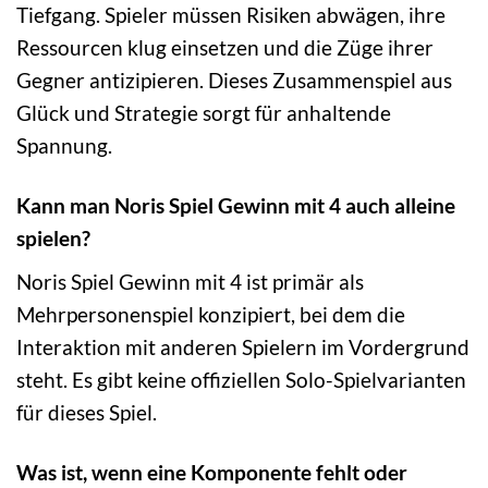
Tiefgang. Spieler müssen Risiken abwägen, ihre
Ressourcen klug einsetzen und die Züge ihrer
Gegner antizipieren. Dieses Zusammenspiel aus
Glück und Strategie sorgt für anhaltende
Spannung.
Kann man Noris Spiel Gewinn mit 4 auch alleine
spielen?
Noris Spiel Gewinn mit 4 ist primär als
Mehrpersonenspiel konzipiert, bei dem die
Interaktion mit anderen Spielern im Vordergrund
steht. Es gibt keine offiziellen Solo-Spielvarianten
für dieses Spiel.
Was ist, wenn eine Komponente fehlt oder