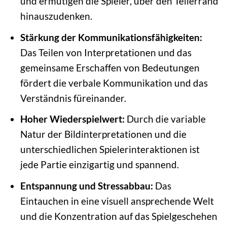
und ermutigen die Spieler, über den Tellerrand
hinauszudenken.
Stärkung der Kommunikationsfähigkeiten:
Das Teilen von Interpretationen und das
gemeinsame Erschaffen von Bedeutungen
fördert die verbale Kommunikation und das
Verständnis füreinander.
Hoher Wiederspielwert:
Durch die variable
Natur der Bildinterpretationen und die
unterschiedlichen Spielerinteraktionen ist
jede Partie einzigartig und spannend.
Entspannung und Stressabbau:
Das
Eintauchen in eine visuell ansprechende Welt
und die Konzentration auf das Spielgeschehen