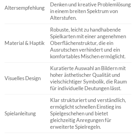
Denken und kreative Problemlösung
Altersempfehlung
in einem breiten Spektrum von
Alterstufen.
Robuste, leicht zu handhabende
Spielkarten mit einer angenehmen
Material & Haptik
Oberflächenstruktur, die ein
Ausrutschen verhindert und ein
komfortables Mischen ermöglicht.
Kuratierte Auswahl an Bildern mit
hoher ästhetischer Qualität und
Visuelles Design
vielschichtiger Symbolik, die Raum
für individuelle Deutungen lässt.
Klar strukturiert und verständlich,
ermöglicht schnellen Einstieg ins
Spielanleitung
Spielgeschehen und bietet
gleichzeitig Anregungen für
erweiterte Spielregeln.