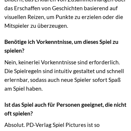
das Erschaffen von Geschichten basierend auf
visuellen Reizen, um Punkte zu erzielen oder die
Mitspieler zu überzeugen.
Benötige ich Vorkenntnisse, um dieses Spiel zu
spielen?
Nein, keinerlei Vorkenntnisse sind erforderlich.
Die Spielregeln sind intuitiv gestaltet und schnell
erlernbar, sodass auch neue Spieler sofort Spaß
am Spiel haben.
Ist das Spiel auch für Personen geeignet, die nicht
oft spielen?
Absolut. PD-Verlag Spiel Pictures ist so