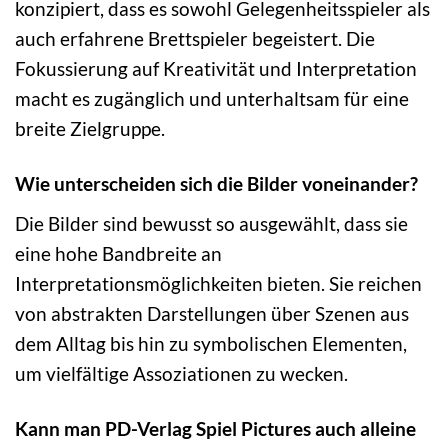
konzipiert, dass es sowohl Gelegenheitsspieler als
auch erfahrene Brettspieler begeistert. Die
Fokussierung auf Kreativität und Interpretation
macht es zugänglich und unterhaltsam für eine
breite Zielgruppe.
Wie unterscheiden sich die Bilder voneinander?
Die Bilder sind bewusst so ausgewählt, dass sie
eine hohe Bandbreite an
Interpretationsmöglichkeiten bieten. Sie reichen
von abstrakten Darstellungen über Szenen aus
dem Alltag bis hin zu symbolischen Elementen,
um vielfältige Assoziationen zu wecken.
Kann man PD-Verlag Spiel Pictures auch alleine