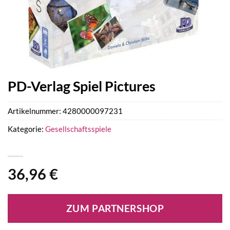
PD-Verlag Spiel Pictures
Artikelnummer:
4280000097231
Kategorie:
Gesellschaftsspiele
36,96
€
ZUM PARTNERSHOP