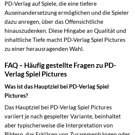
PD-Verlag auf Spiele, die eine tiefere
Auseinandersetzung ermöglichen und die Spieler
dazu anregen, über das Offensichtliche
hinauszudenken. Diese Hingabe an Qualität und
inhaltliche Tiefe macht PD-Verlag Spiel Pictures
zu einer herausragenden Wahl.
FAQ – Häufig gestellte Fragen zu PD-
Verlag Spiel Pictures
Was ist das Hauptziel bei PD-Verlag Spiel
Pictures?
Das Hauptziel bei PD-Verlag Spiel Pictures
variiert je nach gespielter Variante, beinhaltet
aber typischerweise die Interpretation von
Bildern, das Erklären von Zusammenhängen oder