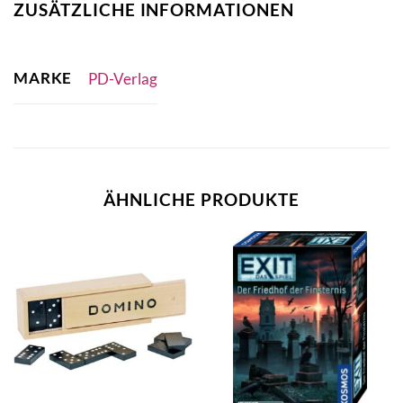
ZUSÄTZLICHE INFORMATIONEN
MARKE
PD-Verlag
ÄHNLICHE PRODUKTE