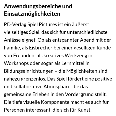
Anwendungsbereiche und
Einsatzmöglichkeiten
PD-Verlag Spiel Pictures ist ein äußerst
vielseitiges Spiel, das sich für unterschiedlichste
Anlässe eignet. Ob als entspannter Abend mit der
Familie, als Eisbrecher bei einer geselligen Runde
von Freunden, als kreatives Werkzeug in
Workshops oder sogar als Lernmittel in
Bildungseinrichtungen – die Möglichkeiten sind
nahezu grenzenlos. Das Spiel fördert eine positive
und kollaborative Atmosphäre, die das
gemeinsame Erleben in den Vordergrund stellt.
Die tiefe visuelle Komponente macht es auch für
Personen interessant, die sich für Kunst,