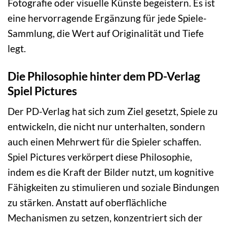
Fotografie oder visuelle Künste begeistern. Es ist
eine hervorragende Ergänzung für jede Spiele-
Sammlung, die Wert auf Originalität und Tiefe
legt.
Die Philosophie hinter dem PD-Verlag
Spiel Pictures
Der PD-Verlag hat sich zum Ziel gesetzt, Spiele zu
entwickeln, die nicht nur unterhalten, sondern
auch einen Mehrwert für die Spieler schaffen.
Spiel Pictures verkörpert diese Philosophie,
indem es die Kraft der Bilder nutzt, um kognitive
Fähigkeiten zu stimulieren und soziale Bindungen
zu stärken. Anstatt auf oberflächliche
Mechanismen zu setzen, konzentriert sich der