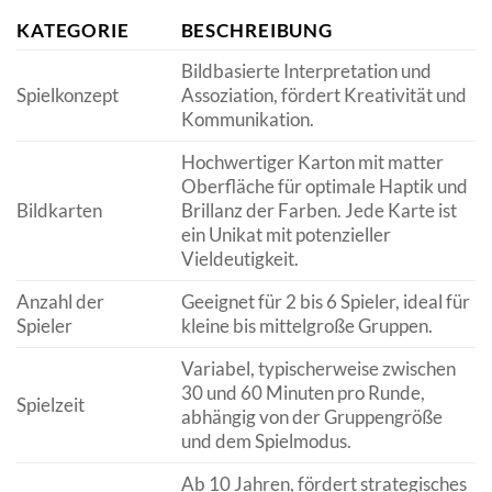
KATEGORIE
BESCHREIBUNG
Bildbasierte Interpretation und
Spielkonzept
Assoziation, fördert Kreativität und
Kommunikation.
Hochwertiger Karton mit matter
Oberfläche für optimale Haptik und
Bildkarten
Brillanz der Farben. Jede Karte ist
ein Unikat mit potenzieller
Vieldeutigkeit.
Anzahl der
Geeignet für 2 bis 6 Spieler, ideal für
Spieler
kleine bis mittelgroße Gruppen.
Variabel, typischerweise zwischen
30 und 60 Minuten pro Runde,
Spielzeit
abhängig von der Gruppengröße
und dem Spielmodus.
Ab 10 Jahren, fördert strategisches