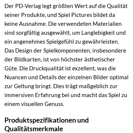
Der PD-Verlag legt größten Wert auf die Qualität
seiner Produkte, und Spiel Pictures bildet da
keine Ausnahme. Die verwendeten Materialien
sind sorgfältig ausgewählt, um Langlebigkeit und
ein angenehmes Spielgefühl zu gewährleisten.
Das Design der Spielkomponenten, insbesondere
der Bildkarten, ist von höchster ästhetischer
Güte. Die Druckqualität ist exzellent, was die
Nuancen und Details der einzelnen Bilder optimal
zur Geltung bringt. Dies trägt maßgeblich zur
immersiven Erfahrung bei und macht das Spiel zu
einem visuellen Genuss.
Produktspezifikationen und
Qualitätsmerkmale