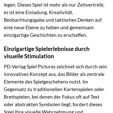
legen. Dieses Spiel ist mehr als nur Zeitvertreib;
es ist eine Einladung, Kreativität,
Beobachtungsgabe und taktisches Denken auf
eine neue Ebene zu heben und gemeinsam
einzigartige Geschichten zu erschaffen.
Einzigartige Spielerlebnisse durch
visuelle Stimulation
PD-Verlag Spiel Pictures zeichnet sich durch sein
innovatives Konzept aus, das Bilder als zentrale
Elemente des Spielgeschehens nutzt. Im
Gegensatz zu traditionellen Kartenspielen oder
Brettspielen, bei denen der Fokus oft auf Text
oder abstrakten Symbolen liegt, fordert dieses
Spiel Ihre visuelle Wahrnehmung und