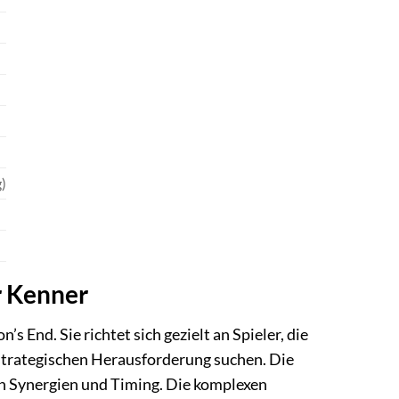
)
r Kenner
’s End. Sie richtet sich gezielt an Spieler, die
strategischen Herausforderung suchen. Die
on Synergien und Timing. Die komplexen