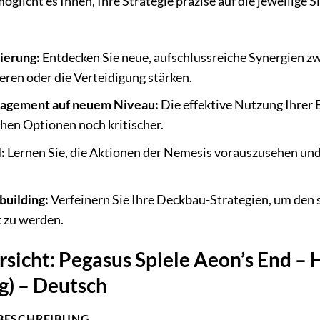
licht es Ihnen, Ihre Strategie präzise auf die jeweilige 
ierung:
Entdecken Sie neue, aufschlussreiche Synergien zw
ren oder die Verteidigung stärken.
agement auf neuem Niveau:
Die effektive Nutzung Ihrer 
hen Optionen noch kritischer.
:
Lernen Sie, die Aktionen der Nemesis vorauszusehen und 
uilding:
Verfeinern Sie Ihre Deckbau-Strategien, um den 
 zu werden.
sicht: Pegasus Spiele Aeon’s End – H
g) – Deutsch
BESCHREIBUNG