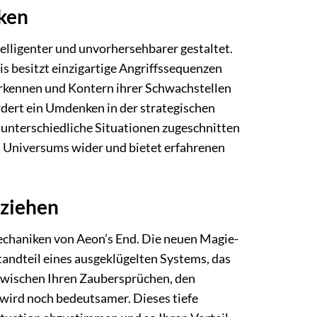
iken
telligenter und unvorhersehbarer gestaltet.
sis besitzt einzigartige Angriffssequenzen
Erkennen und Kontern ihrer Schwachstellen
rdert ein Umdenken in der strategischen
f unterschiedliche Situationen zugeschnitten
d Universums wider und bietet erfahrenen
 ziehen
mechaniken von Aeon’s End. Die neuen Magie-
standteil eines ausgeklügelten Systems, das
 zwischen Ihren Zaubersprüchen, den
 wird noch bedeutsamer. Dieses tiefe