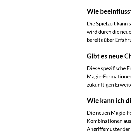
Wie beeinflusst
Die Spielzeit kann 
wird durch die neue
bereits über Erfah
Gibt es neue C
Diese spezifische E
Magie-Formationen.
zukünftigen Erweit
Wie kann ich d
Die neuen Magie-For
Kombinationen ausz
Angriffsmuster der