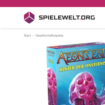
Zum
Inhalt
springen
Start
»
Gesellschaftsspiele