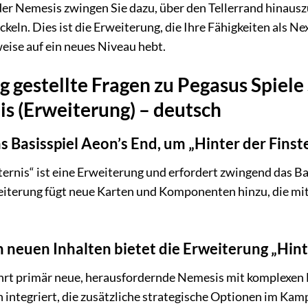
er Nemesis zwingen Sie dazu, über den Tellerrand hinausz
keln. Dies ist die Erweiterung, die Ihre Fähigkeiten als Ne
eise auf ein neues Niveau hebt.
 gestellte Fragen zu Pegasus Spiele 
is (Erweiterung) – deutsch
s Basisspiel Aeon’s End, um „Hinter der Finst
sternis“ ist eine Erweiterung und erfordert zwingend das B
eiterung fügt neue Karten und Komponenten hinzu, die mi
 neuen Inhalten bietet die Erweiterung „Hinte
hrt primär neue, herausfordernde Nemesis mit komplexen
integriert, die zusätzliche strategische Optionen im Kam