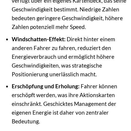
verfügt über ein eigenes Kartendeck, das seine
Geschwindigkeit bestimmt. Niedrige Zahlen
bedeuten geringere Geschwindigkeit, höhere
Zahlen potenziell mehr Speed.
Windschatten-Effekt:
Direkt hinter einem
anderen Fahrer zu fahren, reduziert den
Energieverbrauch und ermöglicht höhere
Geschwindigkeiten, was strategische
Positionierung unerlässlich macht.
Erschöpfung und Erholung:
Fahrer können
erschöpft werden, was ihre Aktionskarten
einschränkt. Geschicktes Management der
eigenen Energie ist daher von zentraler
Bedeutung.