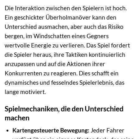
Die Interaktion zwischen den Spielern ist hoch.
Ein geschickter Überholmanöver kann den
Unterschied ausmachen, aber auch das Risiko
bergen, im Windschatten eines Gegners
wertvolle Energie zu verlieren. Das Spiel fordert
die Spieler heraus, ihre Taktiken kontinuierlich
anzupassen und auf die Aktionen ihrer
Konkurrenten zu reagieren. Dies schafft ein
dynamisches und fesselndes Spielerlebnis, das
lange motiviert.
Spielmechaniken, die den Unterschied
machen
Kartengesteuerte Bewegung:
Jeder Fahrer