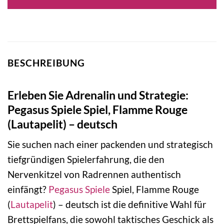
BESCHREIBUNG
Erleben Sie Adrenalin und Strategie:
Pegasus Spiele Spiel, Flamme Rouge
(Lautapelit) – deutsch
Sie suchen nach einer packenden und strategisch
tiefgründigen Spielerfahrung, die den
Nervenkitzel von Radrennen authentisch
einfängt?
Pegasus Spiele
Spiel, Flamme Rouge
(
Lautapelit
) – deutsch ist die definitive Wahl für
Brettspielfans, die sowohl taktisches Geschick als