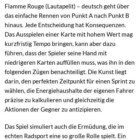
Flamme Rouge (Lautapelit) – deutsch geht über
das einfache Rennen von Punkt A nach Punkt B
hinaus. Jede Entscheidung hat Konsequenzen.
Das Ausspielen einer Karte mit hohem Wert mag
kurzfristig Tempo bringen, kann aber dazu
führen, dass der Spieler seine Hand mit
niedrigeren Karten auffüllen muss, was ihn in den
folgenden Zügen benachteiligt. Die Kunst liegt
darin, den perfekten Zeitpunkt für einen Sprint zu
wählen, die Energiehaushalte der eigenen Fahrer
präzise zu kalkulieren und gleichzeitig die
Aktionen der Gegner zu antizipieren.
Das Spiel simuliert auch die Ermüdung, die im
echten Radsport eine so große Rolle spielt. Ein