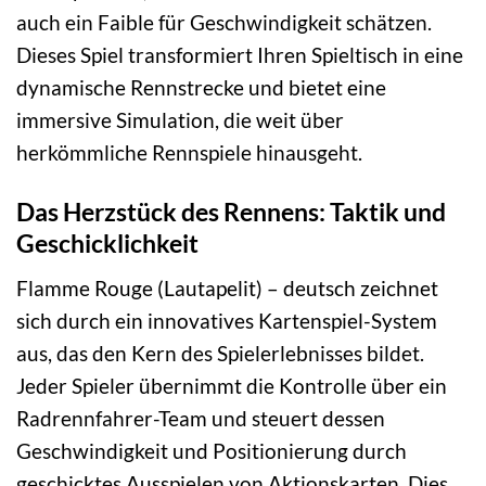
auch ein Faible für Geschwindigkeit schätzen.
Dieses Spiel transformiert Ihren Spieltisch in eine
dynamische Rennstrecke und bietet eine
immersive Simulation, die weit über
herkömmliche Rennspiele hinausgeht.
Das Herzstück des Rennens: Taktik und
Geschicklichkeit
Flamme Rouge (Lautapelit) – deutsch zeichnet
sich durch ein innovatives Kartenspiel-System
aus, das den Kern des Spielerlebnisses bildet.
Jeder Spieler übernimmt die Kontrolle über ein
Radrennfahrer-Team und steuert dessen
Geschwindigkeit und Positionierung durch
geschicktes Ausspielen von Aktionskarten. Dies