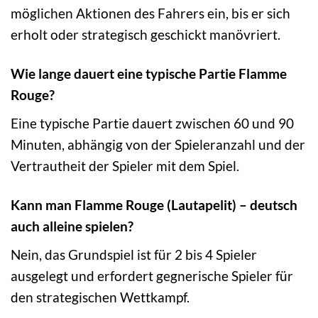
möglichen Aktionen des Fahrers ein, bis er sich
erholt oder strategisch geschickt manövriert.
Wie lange dauert eine typische Partie Flamme
Rouge?
Eine typische Partie dauert zwischen 60 und 90
Minuten, abhängig von der Spieleranzahl und der
Vertrautheit der Spieler mit dem Spiel.
Kann man Flamme Rouge (Lautapelit) – deutsch
auch alleine spielen?
Nein, das Grundspiel ist für 2 bis 4 Spieler
ausgelegt und erfordert gegnerische Spieler für
den strategischen Wettkampf.