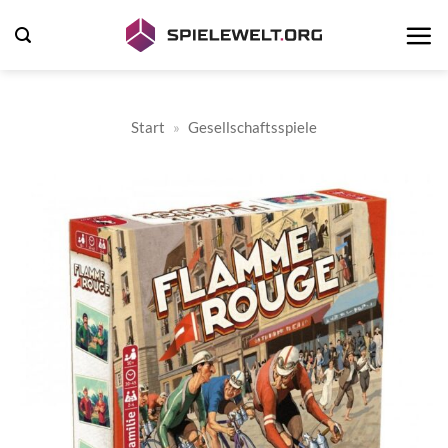
Zum
Inhalt
springen
Start
»
Gesellschaftsspiele