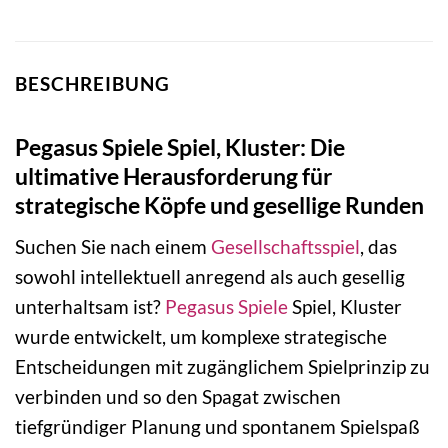
BESCHREIBUNG
Pegasus Spiele Spiel, Kluster: Die
ultimative Herausforderung für
strategische Köpfe und gesellige Runden
Suchen Sie nach einem
Gesellschaftsspiel
, das
sowohl intellektuell anregend als auch gesellig
unterhaltsam ist?
Pegasus Spiele
Spiel, Kluster
wurde entwickelt, um komplexe strategische
Entscheidungen mit zugänglichem Spielprinzip zu
verbinden und so den Spagat zwischen
tiefgründiger Planung und spontanem Spielspaß