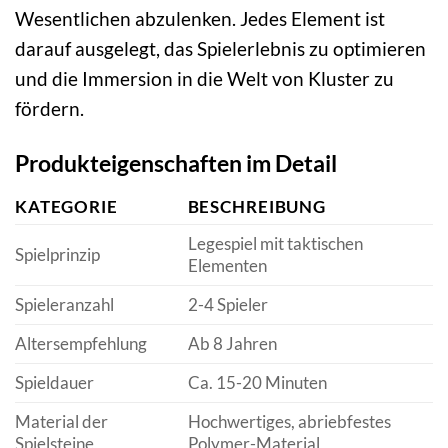
Wesentlichen abzulenken. Jedes Element ist
darauf ausgelegt, das Spielerlebnis zu optimieren
und die Immersion in die Welt von Kluster zu
fördern.
Produkteigenschaften im Detail
KATEGORIE
BESCHREIBUNG
Legespiel mit taktischen
Spielprinzip
Elementen
Spieleranzahl
2-4 Spieler
Altersempfehlung
Ab 8 Jahren
Spieldauer
Ca. 15-20 Minuten
Material der
Hochwertiges, abriebfestes
Spielsteine
Polymer-Material