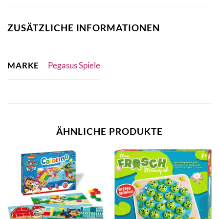
ZUSÄTZLICHE INFORMATIONEN
MARKE
Pegasus Spiele
ÄHNLICHE PRODUKTE