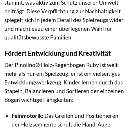
stammt, was aktiv zum Schutz unserer Umwelt
beiträgt. Diese Verpflichtung zur Nachhaltigkeit
spiegelt sich in jedem Detail des Spielzeugs wider
und macht es zu einer überlegenen Wahl für
qualitätsbewusste Familien.
Fördert Entwicklung und Kreativität
Der Pinolino® Holz-Regenbogen Ruby ist weit
mehr als nur ein Spielzeug; er ist ein vielseitiges
Entwicklungswerkzeug. Kinder lernen durch das
Stapeln, Balancieren und Sortieren der einzelnen
Bögen wichtige Fähigkeiten:
Feinmotorik:
Das Greifen und Positionieren
der Holzsegmente schult die Hand-Auge-