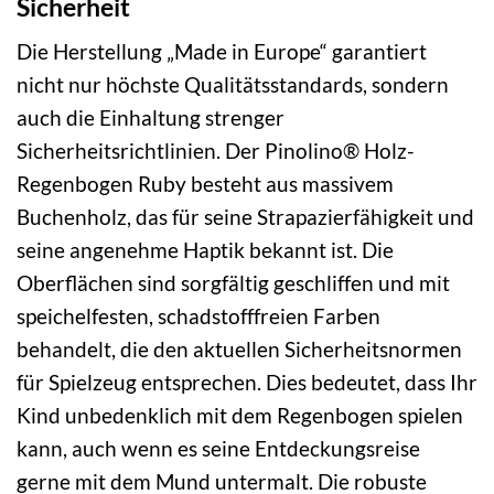
Sicherheit
Die Herstellung „Made in Europe“ garantiert
nicht nur höchste Qualitätsstandards, sondern
auch die Einhaltung strenger
Sicherheitsrichtlinien. Der Pinolino® Holz-
Regenbogen Ruby besteht aus massivem
Buchenholz, das für seine Strapazierfähigkeit und
seine angenehme Haptik bekannt ist. Die
Oberflächen sind sorgfältig geschliffen und mit
speichelfesten, schadstofffreien Farben
behandelt, die den aktuellen Sicherheitsnormen
für Spielzeug entsprechen. Dies bedeutet, dass Ihr
Kind unbedenklich mit dem Regenbogen spielen
kann, auch wenn es seine Entdeckungsreise
gerne mit dem Mund untermalt. Die robuste