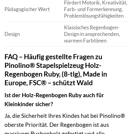
Fördert Motorik, Kreativität,
Pädagogischer Wert
Farb- und Formerkennung,
Problemlösungsfähigkeiten
Klassisches Regenbogen-
Design
Design in ansprechenden,
warmen Farbtönen
FAQ – Häufig gestellte Fragen zu
Pinolino® Stapelspielzeug Holz-
Regenbogen Ruby, (8-tlg), Made in
Europe, FSC® – schützt Wald
Ist der Holz-Regenbogen Ruby auch für
Kleinkinder sicher?
Ja, die Sicherheit Ihres Kindes hat bei Pinolino®
oberste Priorität. Der Regenbogen ist aus
massivem Buchenholz gefertigt und alle