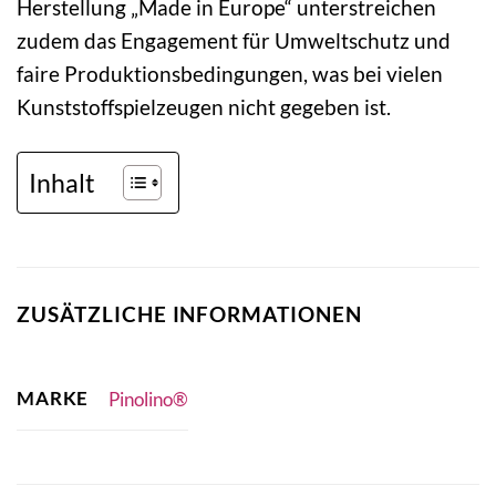
Herstellung „Made in Europe“ unterstreichen
zudem das Engagement für Umweltschutz und
faire Produktionsbedingungen, was bei vielen
Kunststoffspielzeugen nicht gegeben ist.
Inhalt
ZUSÄTZLICHE INFORMATIONEN
MARKE
Pinolino®