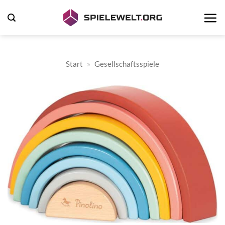
Zum
Inhalt
springen
Start
»
Gesellschaftsspiele