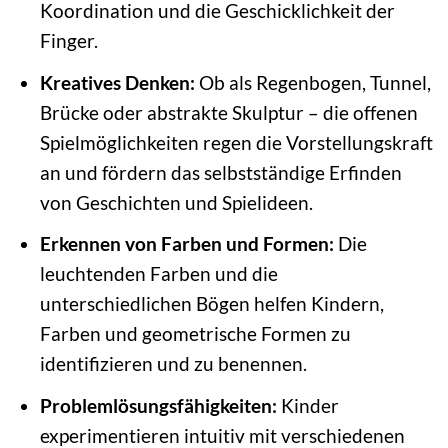
Koordination und die Geschicklichkeit der
Finger.
Kreatives Denken:
Ob als Regenbogen, Tunnel,
Brücke oder abstrakte Skulptur – die offenen
Spielmöglichkeiten regen die Vorstellungskraft
an und fördern das selbstständige Erfinden
von Geschichten und Spielideen.
Erkennen von Farben und Formen:
Die
leuchtenden Farben und die
unterschiedlichen Bögen helfen Kindern,
Farben und geometrische Formen zu
identifizieren und zu benennen.
Problemlösungsfähigkeiten:
Kinder
experimentieren intuitiv mit verschiedenen