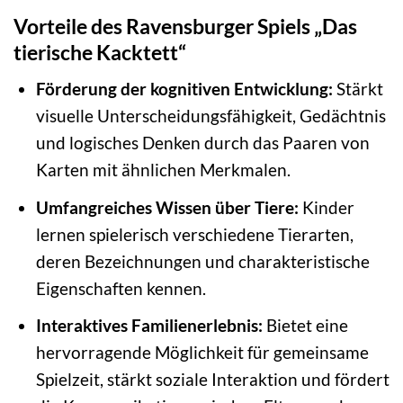
Vorteile des Ravensburger Spiels „Das
tierische Kacktett“
Förderung der kognitiven Entwicklung:
Stärkt
visuelle Unterscheidungsfähigkeit, Gedächtnis
und logisches Denken durch das Paaren von
Karten mit ähnlichen Merkmalen.
Umfangreiches Wissen über Tiere:
Kinder
lernen spielerisch verschiedene Tierarten,
deren Bezeichnungen und charakteristische
Eigenschaften kennen.
Interaktives Familienerlebnis:
Bietet eine
hervorragende Möglichkeit für gemeinsame
Spielzeit, stärkt soziale Interaktion und fördert