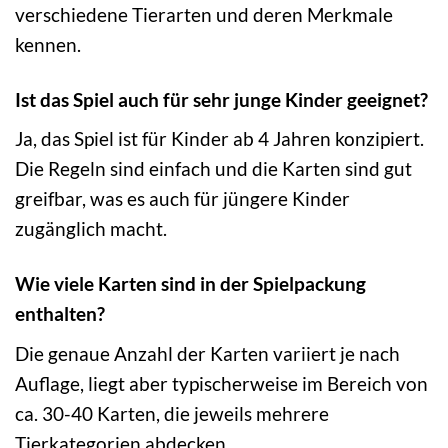
verschiedene Tierarten und deren Merkmale
kennen.
Ist das Spiel auch für sehr junge Kinder geeignet?
Ja, das Spiel ist für Kinder ab 4 Jahren konzipiert.
Die Regeln sind einfach und die Karten sind gut
greifbar, was es auch für jüngere Kinder
zugänglich macht.
Wie viele Karten sind in der Spielpackung
enthalten?
Die genaue Anzahl der Karten variiert je nach
Auflage, liegt aber typischerweise im Bereich von
ca. 30-40 Karten, die jeweils mehrere
Tierkategorien abdecken.