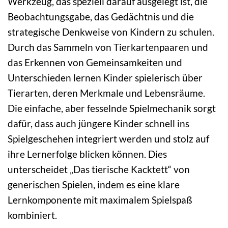
Werkzeug, das speziell darauf ausgelegt ist, die
Beobachtungsgabe, das Gedächtnis und die
strategische Denkweise von Kindern zu schulen.
Durch das Sammeln von Tierkartenpaaren und
das Erkennen von Gemeinsamkeiten und
Unterschieden lernen Kinder spielerisch über
Tierarten, deren Merkmale und Lebensräume.
Die einfache, aber fesselnde Spielmechanik sorgt
dafür, dass auch jüngere Kinder schnell ins
Spielgeschehen integriert werden und stolz auf
ihre Lernerfolge blicken können. Dies
unterscheidet „Das tierische Kacktett“ von
generischen Spielen, indem es eine klare
Lernkomponente mit maximalem Spielspaß
kombiniert.