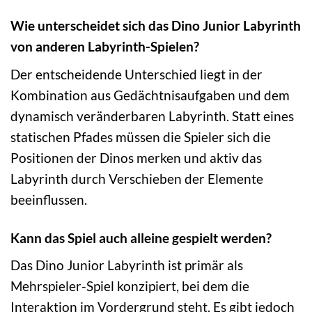
Wie unterscheidet sich das Dino Junior Labyrinth
von anderen Labyrinth-Spielen?
Der entscheidende Unterschied liegt in der
Kombination aus Gedächtnisaufgaben und dem
dynamisch veränderbaren Labyrinth. Statt eines
statischen Pfades müssen die Spieler sich die
Positionen der Dinos merken und aktiv das
Labyrinth durch Verschieben der Elemente
beeinflussen.
Kann das Spiel auch alleine gespielt werden?
Das Dino Junior Labyrinth ist primär als
Mehrspieler-Spiel konzipiert, bei dem die
Interaktion im Vordergrund steht. Es gibt jedoch