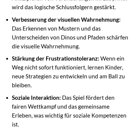
wird das logische Schlussfolgern gestärkt.
Verbesserung der visuellen Wahrnehmung:
Das Erkennen von Mustern und das
Unterscheiden von Dinos und Pfaden schärfen
die visuelle Wahrnehmung.
Stärkung der Frustrationstoleranz:
Wenn ein
Weg nicht sofort funktioniert, lernen Kinder,
neue Strategien zu entwickeln und am Ball zu
bleiben.
Soziale Interaktion:
Das Spiel fördert den
fairen Wettkampf und das gemeinsame
Erleben, was wichtig für soziale Kompetenzen
ist.