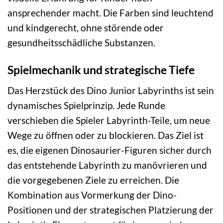
ansprechender macht. Die Farben sind leuchtend
und kindgerecht, ohne störende oder
gesundheitsschädliche Substanzen.
Spielmechanik und strategische Tiefe
Das Herzstück des Dino Junior Labyrinths ist sein
dynamisches Spielprinzip. Jede Runde
verschieben die Spieler Labyrinth-Teile, um neue
Wege zu öffnen oder zu blockieren. Das Ziel ist
es, die eigenen Dinosaurier-Figuren sicher durch
das entstehende Labyrinth zu manövrieren und
die vorgegebenen Ziele zu erreichen. Die
Kombination aus Vormerkung der Dino-
Positionen und der strategischen Platzierung der