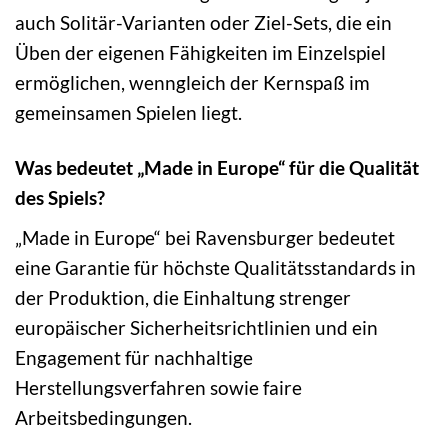
auch Solitär-Varianten oder Ziel-Sets, die ein
Üben der eigenen Fähigkeiten im Einzelspiel
ermöglichen, wenngleich der Kernspaß im
gemeinsamen Spielen liegt.
Was bedeutet „Made in Europe“ für die Qualität
des Spiels?
„Made in Europe“ bei Ravensburger bedeutet
eine Garantie für höchste Qualitätsstandards in
der Produktion, die Einhaltung strenger
europäischer Sicherheitsrichtlinien und ein
Engagement für nachhaltige
Herstellungsverfahren sowie faire
Arbeitsbedingungen.