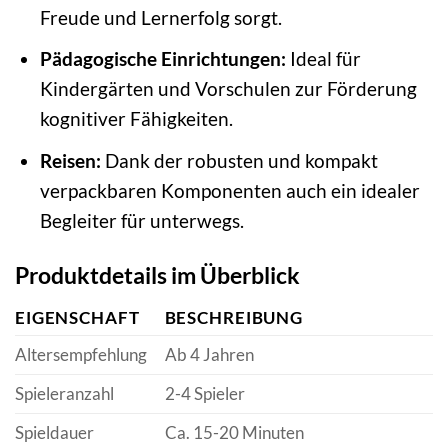
Freude und Lernerfolg sorgt.
Pädagogische Einrichtungen:
Ideal für
Kindergärten und Vorschulen zur Förderung
kognitiver Fähigkeiten.
Reisen:
Dank der robusten und kompakt
verpackbaren Komponenten auch ein idealer
Begleiter für unterwegs.
Produktdetails im Überblick
EIGENSCHAFT
BESCHREIBUNG
Altersempfehlung
Ab 4 Jahren
Spieleranzahl
2-4 Spieler
Spieldauer
Ca. 15-20 Minuten