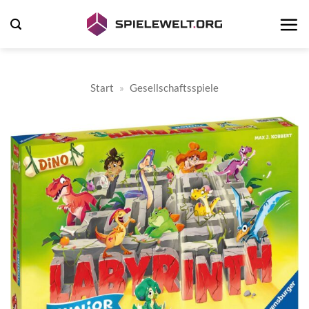
Zum
Inhalt
springen
Start
»
Gesellschaftsspiele