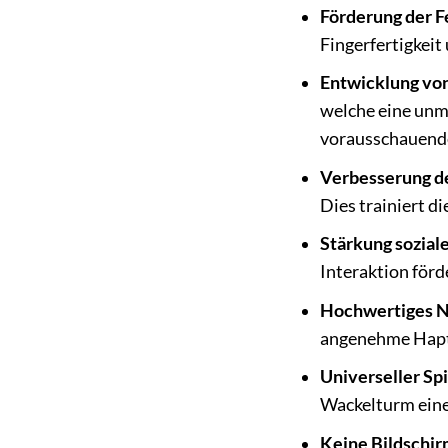
Förderung der F
Fingerfertigkeit
Entwicklung von
welche eine unmi
vorausschauend
Verbesserung d
Dies trainiert d
Stärkung sozia
Interaktion för
Hochwertiges N
angenehme Hapti
Universeller Sp
Wackelturm eine
Keine Bildschir