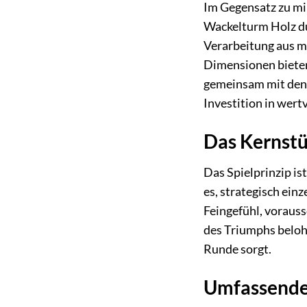
Im Gegensatz zu mi
Wackelturm Holz dur
Verarbeitung aus ma
Dimensionen bieten
gemeinsam mit den K
Investition in wer
Das Kernstü
Das Spielprinzip is
es, strategisch ein
Feingefühl, voraus
des Triumphs belohn
Runde sorgt.
Umfassende V