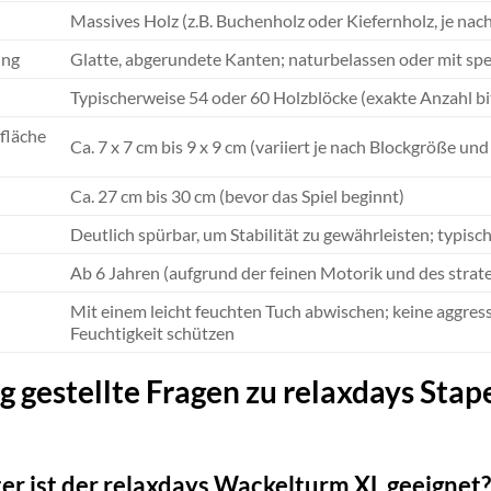
Massives Holz (z.B. Buchenholz oder Kiefernholz, je nac
ung
Glatte, abgerundete Kanten; naturbelassen oder mit sp
Typischerweise 54 oder 60 Holzblöcke (exakte Anzahl 
fläche
Ca. 7 x 7 cm bis 9 x 9 cm (variiert je nach Blockgröße un
Ca. 27 cm bis 30 cm (bevor das Spiel beginnt)
Deutlich spürbar, um Stabilität zu gewährleisten; typisc
Ab 6 Jahren (aufgrund der feinen Motorik und des stra
Mit einem leicht feuchten Tuch abwischen; keine aggres
Feuchtigkeit schützen
g gestellte Fragen zu relaxdays Sta
ter ist der relaxdays Wackelturm XL geeignet?