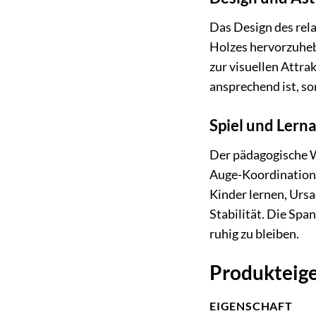
Das Design des rela
Holzes hervorzuheb
zur visuellen Attrak
ansprechend ist, so
Spiel und Lern
Der pädagogische W
Auge-Koordination 
Kinder lernen, Ursa
Stabilität. Die Span
ruhig zu bleiben.
Produkteige
EIGENSCHAFT