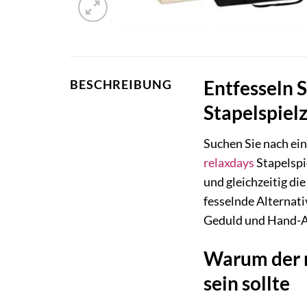
Entfesseln 
BESCHREIBUNG
Stapelspiel
Suchen Sie nach ein
relaxdays
Stapelspi
und gleichzeitig di
fesselnde Alternati
Geduld und Hand-A
Warum der r
sein sollte