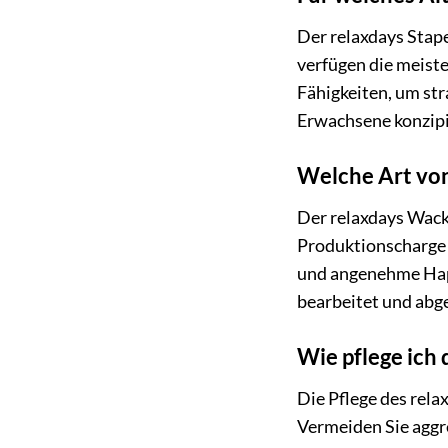
Der relaxdays Stape
verfügen die meiste
Fähigkeiten, um str
Erwachsene konzipi
Welche Art von
Der relaxdays Wack
Produktionscharge B
und angenehme Hapti
bearbeitet und abg
Wie pflege ich
Die Pflege des rela
Vermeiden Sie aggr