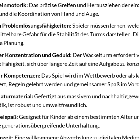
einmotorik:
Das präzise Greifen und Herausziehen der einz
 und die Koordination von Hand und Auge.
 Problemlösungsfähigkeiten:
Spieler müssen lernen, welc
ttelbare Gefahr für die Stabilität des Turms darstellen. D
e Planung.
er Konzentration und Geduld:
Der Wackelturm erfordert v
ie Fähigkeit, sich über längere Zeit auf eine Aufgabe zu ko
ler Kompetenzen:
Das Spiel wird im Wettbewerb oder als k
dert, Regeln gelehrt werden und gemeinsamer Spaß im Vord
aturmaterial:
Gefertigt aus massivem und nachhaltig gew
k, ist robust und umweltfreundlich.
ielspaß:
Geeignet für Kinder ab einem bestimmten Alter u
 generationsübergreifende Unterhaltung.
mzeit:
Eine willkommene Abwechslung zu digitalen Medien