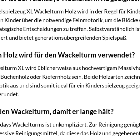
lspielzeug XL Wackelturm Holz wird in der Regel für Kinde
n Kinder über die notwendige Feinmotorik, um die Blöcke si
ategische Entscheidungen zu treffen. Selbstverständlich ist
ert und bietet generationsübergreifenden Spielspaß.
 Holz wird für den Wackelturm verwendet?
elturm XL wird üblicherweise aus hochwertigem Massivholz
uchenholz oder Kiefernholz sein. Beide Holzarten zeichne
k aus und sind somit ideal für ein Kinderspielzeug geeign
erundet.
 den Wackelturm, damit er lange hält?
xdays Wackelturms ist unkompliziert. Zur Reinigung genügt 
essive Reinigungsmittel, da diese das Holz und gegebenenf