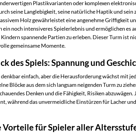
nderwertigen Plastikvarianten oder komplexen elektronisc
ch seine Langlebigkeit, seine natürliche Haptik und sein z
ssivem Holz gewährleistet eine angenehme Griffigkeit und
 ein noch intensiveres Spielerlebnis und ermöglichen es a
indern spannende Partien zu erleben. Dieser Turm ist nic
tvolle gemeinsame Momente.
ck des Spiels: Spannung und Geschic
t denkbar einfach, aber die Herausforderung wächst mit jede
zelne Blöcke aus dem sich langsam neigenden Turm zu ziehen
schauendes Denken und die Fähigkeit, Risiken abzuwägen. J
t, während das unvermeidliche Einstürzen für Lacher und 
orteile für Spieler aller Altersstuf