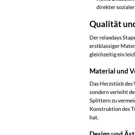
direkter soziale
Qualität un
Der relaxdays Stap
erstklassiger Mater
gleichzeitig ein le
Material und V
Das Herzstück des W
sondern verleiht de
Splittern zu verme
Konstruktion des T
hat.
Design und Äst