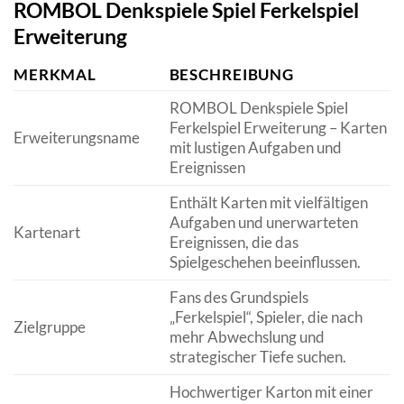
ROMBOL Denkspiele Spiel Ferkelspiel
Erweiterung
MERKMAL
BESCHREIBUNG
ROMBOL Denkspiele Spiel
Ferkelspiel Erweiterung – Karten
Erweiterungsname
mit lustigen Aufgaben und
Ereignissen
Enthält Karten mit vielfältigen
Aufgaben und unerwarteten
Kartenart
Ereignissen, die das
Spielgeschehen beeinflussen.
Fans des Grundspiels
„Ferkelspiel“, Spieler, die nach
Zielgruppe
mehr Abwechslung und
strategischer Tiefe suchen.
Hochwertiger Karton mit einer