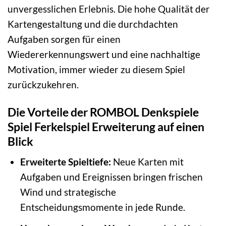
unvergesslichen Erlebnis. Die hohe Qualität der
Kartengestaltung und die durchdachten
Aufgaben sorgen für einen
Wiedererkennungswert und eine nachhaltige
Motivation, immer wieder zu diesem Spiel
zurückzukehren.
Die Vorteile der ROMBOL Denkspiele
Spiel Ferkelspiel Erweiterung auf einen
Blick
Erweiterte Spieltiefe:
Neue Karten mit
Aufgaben und Ereignissen bringen frischen
Wind und strategische
Entscheidungsmomente in jede Runde.