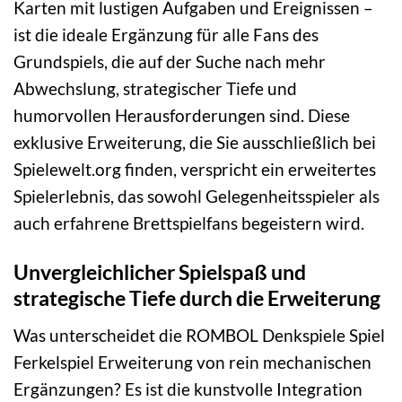
Karten mit lustigen Aufgaben und Ereignissen –
ist die ideale Ergänzung für alle Fans des
Grundspiels, die auf der Suche nach mehr
Abwechslung, strategischer Tiefe und
humorvollen Herausforderungen sind. Diese
exklusive Erweiterung, die Sie ausschließlich bei
Spielewelt.org finden, verspricht ein erweitertes
Spielerlebnis, das sowohl Gelegenheitsspieler als
auch erfahrene Brettspielfans begeistern wird.
Unvergleichlicher Spielspaß und
strategische Tiefe durch die Erweiterung
Was unterscheidet die ROMBOL Denkspiele Spiel
Ferkelspiel Erweiterung von rein mechanischen
Ergänzungen? Es ist die kunstvolle Integration