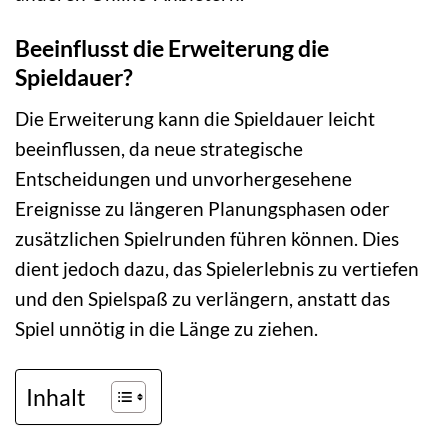
Beeinflusst die Erweiterung die
Spieldauer?
Die Erweiterung kann die Spieldauer leicht
beeinflussen, da neue strategische
Entscheidungen und unvorhergesehene
Ereignisse zu längeren Planungsphasen oder
zusätzlichen Spielrunden führen können. Dies
dient jedoch dazu, das Spielerlebnis zu vertiefen
und den Spielspaß zu verlängern, anstatt das
Spiel unnötig in die Länge zu ziehen.
Inhalt