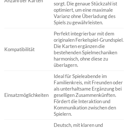
Anzahl der Karten
sorgt. Die genaue Stückzahl ist
optimiert, um eine maximale
Varianz ohne Überladung des
Spiels zu gewährleisten.
Perfekt integrierbar mit dem
originalen Ferkelspiel-Grundspiel.
Die Karten ergänzen die
Kompatibilität
bestehenden Spielmechaniken
harmonisch, ohne diese zu
überlagern.
Ideal für Spieleabende im
Familienkreis, mit Freunden oder
als unterhaltsame Ergänzung bei
Einsatzmöglichkeiten
geselligen Zusammenkünften.
Fördert die Interaktion und
Kommunikation zwischen den
Spielern.
Deutsch, mit klaren und