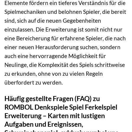
Elemente fördern ein tieferes Verständnis für die
Spielmechaniken und belohnen Spieler, die bereit
sind, sich auf die neuen Gegebenheiten
einzulassen. Die Erweiterung ist somit nicht nur
eine Bereicherung für erfahrene Spieler, die nach
einer neuen Herausforderung suchen, sondern
auch eine hervorragende Möglichkeit für
Neulinge, die Komplexität des Spiels schrittweise
zu erkunden, ohne von zu vielen Regeln
überfordert zu werden.
Häufig gestellte Fragen (FAQ) zu
ROMBOL Denkspiele Spiel Ferkelspiel
Erweiterung – Karten mit lustigen
Aufgaben und Ereignissen,