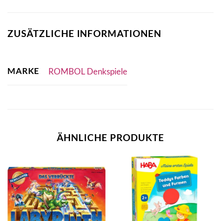
ZUSÄTZLICHE INFORMATIONEN
MARKE
ROMBOL Denkspiele
ÄHNLICHE PRODUKTE