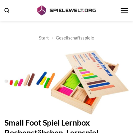
Zum
Inhalt
springen
Start
»
Gesellschaftsspiele
Small Foot Spiel Lernbox
Rechenstäbchen, Lernspiel