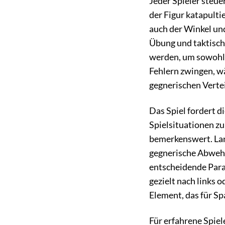
Jeder Spieler steue
der Figur katapulti
auch der Winkel und
Übung und taktische
werden, um sowohl d
Fehlern zwingen, wä
gegnerischen Vertei
Das Spiel fordert d
Spielsituationen zu
bemerkenswert. Lan
gegnerische Abwehr.
entscheidende Para
gezielt nach links 
Element, das für S
Für erfahrene Spiel