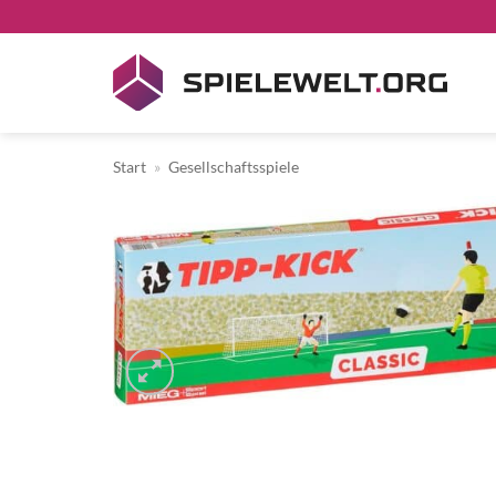
Zum
Inhalt
springen
Start
»
Gesellschaftsspiele