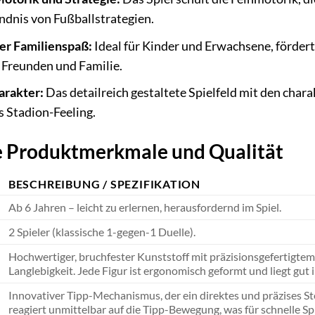
ndnis von Fußballstrategien.
er Familienspaß:
Ideal für Kinder und Erwachsene, fördert
 Freunden und Familie.
arakter:
Das detailreich gestaltete Spielfeld mit den cha
s Stadion-Feeling.
 Produktmerkmale und Qualität
BESCHREIBUNG / SPEZIFIKATION
Ab 6 Jahren – leicht zu erlernen, herausfordernd im Spiel.
2 Spieler (klassische 1-gegen-1 Duelle).
Hochwertiger, bruchfester Kunststoff mit präzisionsgefertigtem,
Langlebigkeit. Jede Figur ist ergonomisch geformt und liegt gut 
Innovativer Tipp-Mechanismus, der ein direktes und präzises St
reagiert unmittelbar auf die Tipp-Bewegung, was für schnelle Spi