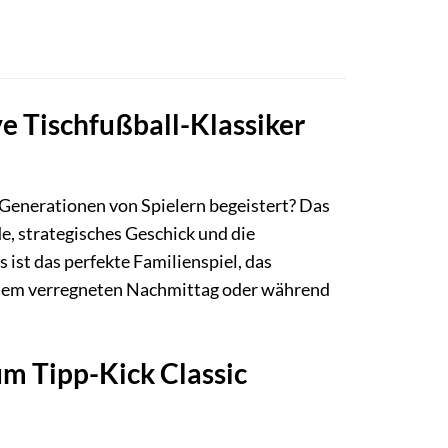
ve Tischfußball-Klassiker
 Generationen von Spielern begeistert? Das
de, strategisches Geschick und die
ist das perfekte Familienspiel, das
einem verregneten Nachmittag oder während
um Tipp-Kick Classic