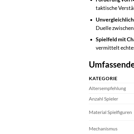
taktische Verstä
Unvergleichlich
Duelle zwischen
Spielfeld mit Ch
vermittelt echte
Umfassende
KATEGORIE
Altersempfehlung
Anzahl Spieler
Material Spielfiguren
Mechanismus