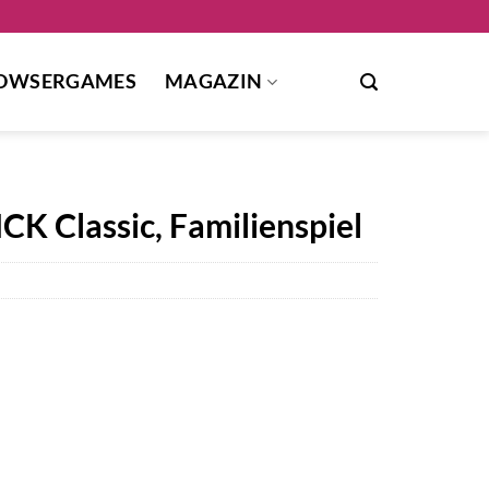
OWSERGAMES
MAGAZIN
CK Classic, Familienspiel