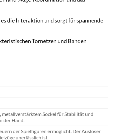
 es die Interaktion und sorgt für spannende
rakteristischen Tornetzen und Banden
 metallverstärktem Sockel für Stabilität und
in der Hand.
euern der Spielfiguren ermöglicht. Der Auslöser
elzüge unerlässlich ist.