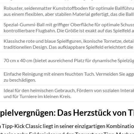
Robuster, seidenmatter Kunststoffboden für optimale Ballführ
aus einem flexiblen, aber stabilen Material gefertigt, das die Bal
Spezial-Gummi-Ball mit griffiger Oberfläche für optimale Schuss
kontrollierbare Flugbahn. Die Größe ist exakt auf das Spielfeld
Klassische rote und blaue Spielfiguren, ikonische Tornetze, detai
traditionellen Design. Das aufklappbare Spielfeld erleichtert die
70 cm x 40 cm (bietet ausreichend Platz für dynamische Spielzüg
Einfache Reinigung mit einem feuchten Tuch. Vermeiden Sie agg
zu beschädigen.
Ideal für den heimischen Gebrauch, Fördern von sozialen Inter
und für Turniere im kleinen Kreis.
Spielvergnügen: Das Herzstück von T
 Tipp-Kick Classic liegt in seiner einzigartigen Kombinatio