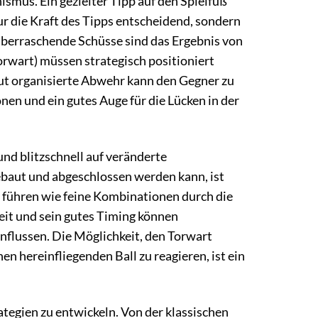
ismus. Ein gezielter Tipp auf den Spielfuß
nur die Kraft des Tipps entscheidend, sondern
 überraschende Schüsse sind das Ergebnis von
orwart) müssen strategisch positioniert
gut organisierte Abwehr kann den Gegner zu
en und ein gutes Auge für die Lücken in der
und blitzschnell auf veränderte
gebaut und abgeschlossen werden kann, ist
 führen wie feine Kombinationen durch die
eit und sein gutes Timing können
flussen. Die Möglichkeit, den Torwart
en hereinfliegenden Ball zu reagieren, ist ein
rategien zu entwickeln. Von der klassischen