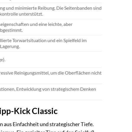
ung und minimierte Reibung. Die Seitenbanden sind
lkontrolle unterstützt.
eigenschaften und eine leichte, aber
 abgestimmt.
llierte Torwartsituation und ein Spielfeld im
 Lagerung.
e).
ressive Reinigungsmittel, um die Oberflächen nicht
aktionen, Entwicklung von strategischem Denken
ipp-Kick Classic
n aus Einfachheit und strategischer Tiefe.