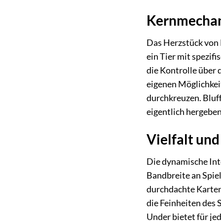
Kernmechani
Das Herzstück von 
ein Tier mit spezif
die Kontrolle über 
eigenen Möglichkeit
durchkreuzen. Bluffe
eigentlich hergebe
Vielfalt un
Die dynamische Int
Bandbreite an Spiel
durchdachte Karten
die Feinheiten des 
Under bietet für j