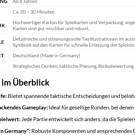
UNG
Ab 8 Jahren
Ca. 20 – 30 Minuten
Hochwertiger Karton für Spielkarten und Verpackung; ang
IK
Karten sind gut mischbar und robust.
Detailreiche und stimmungsvolle Tierillustrationen im austr
LE
Symbolik auf den Karten für schnelle Erfassung der Spielsit
RT
Deutschland (Made in Germany)
Strategisches Denken, taktische Planung, Risikobewertung, B
e im Überblick
fe:
Bietet spannende taktische Entscheidungen und beloh
packendes Gameplay:
Ideal für gesellige Runden, bei dene
ielwert:
Jede Partie entwickelt sich anders, da die Spieler
in Germany“:
Robuste Komponenten und ansprechendes De