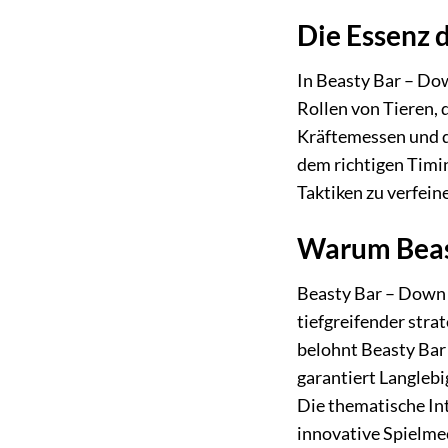
Die Essenz d
In Beasty Bar – Dow
Rollen von Tieren, 
Kräftemessen und di
dem richtigen Timin
Taktiken zu verfein
Warum Beast
Beasty Bar – Down 
tiefgreifender stra
belohnt Beasty Ba
garantiert Langlebi
Die thematische Int
innovative Spielme