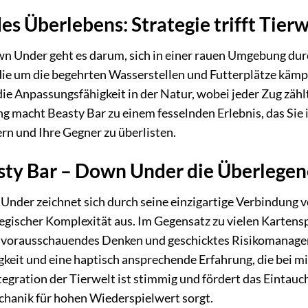
es Überlebens: Strategie trifft Tierw
n Under geht es darum, sich in einer rauen Umgebung durc
die um die begehrten Wasserstellen und Futterplätze kämpf
e Anpassungsfähigkeit in der Natur, wobei jeder Zug zähl
g macht Beasty Bar zu einem fesselnden Erlebnis, das Sie 
ern und Ihre Gegner zu überlisten.
y Bar – Down Under die Überlegene
Under zeichnet sich durch seine einzigartige Verbindung 
tegischer Komplexität aus. Im Gegensatz zu vielen Kartenspi
r vorausschauendes Denken und geschicktes Risikomanage
gkeit und eine haptisch ansprechende Erfahrung, die bei 
egration der Tierwelt ist stimmig und fördert das Eintauc
chanik für hohen Wiederspielwert sorgt.