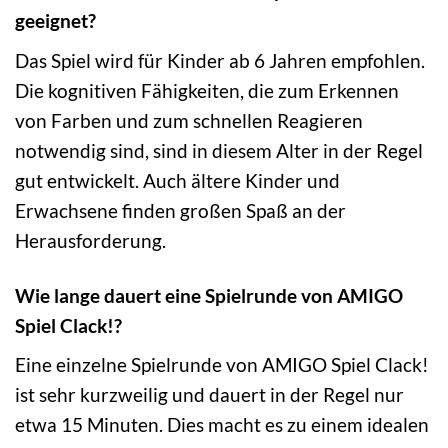
geeignet?
Das Spiel wird für Kinder ab 6 Jahren empfohlen.
Die kognitiven Fähigkeiten, die zum Erkennen
von Farben und zum schnellen Reagieren
notwendig sind, sind in diesem Alter in der Regel
gut entwickelt. Auch ältere Kinder und
Erwachsene finden großen Spaß an der
Herausforderung.
Wie lange dauert eine Spielrunde von AMIGO
Spiel Clack!?
Eine einzelne Spielrunde von AMIGO Spiel Clack!
ist sehr kurzweilig und dauert in der Regel nur
etwa 15 Minuten. Dies macht es zu einem idealen