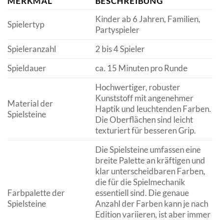
MERKMAL
BESCHREIBUNG
Kinder ab 6 Jahren, Familien,
Spielertyp
Partyspieler
Spieleranzahl
2 bis 4 Spieler
Spieldauer
ca. 15 Minuten pro Runde
Hochwertiger, robuster
Kunststoff mit angenehmer
Material der
Haptik und leuchtenden Farben.
Spielsteine
Die Oberflächen sind leicht
texturiert für besseren Grip.
Die Spielsteine umfassen eine
breite Palette an kräftigen und
klar unterscheidbaren Farben,
die für die Spielmechanik
Farbpalette der
essentiell sind. Die genaue
Spielsteine
Anzahl der Farben kann je nach
Edition variieren, ist aber immer