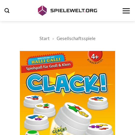
Zum
Inhalt
springen
Start
»
Gesellschaftsspiele