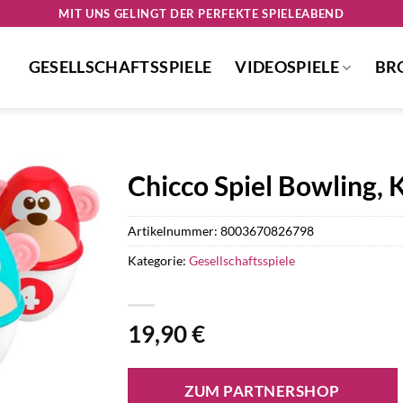
MIT UNS GELINGT DER PERFEKTE SPIELEABEND
GESELLSCHAFTSSPIELE
VIDEOSPIELE
BR
Chicco Spiel Bowling, 
Artikelnummer:
8003670826798
Kategorie:
Gesellschaftsspiele
19,90
€
ZUM PARTNERSHOP