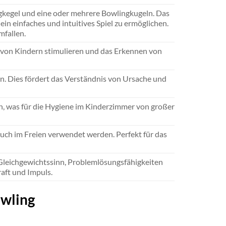
gkegel und eine oder mehrere Bowlingkugeln. Das
in einfaches und intuitives Spiel zu ermöglichen.
mfallen.
 von Kindern stimulieren und das Erkennen von
en. Dies fördert das Verständnis von Ursache und
gen, was für die Hygiene im Kinderzimmer von großer
auch im Freien verwendet werden. Perfekt für das
leichgewichtssinn, Problemlösungsfähigkeiten
aft und Impuls.
owling