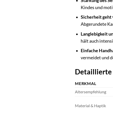
Stärkung des Se
Kindes und moti
Sicherheit geht 
Abgerundete Kan
Langlebigkeit u
hält auch intens
Einfache Handh
vermeidet und d
Detailliert
MERKMAL
Altersempfehlung
Material & Haptik