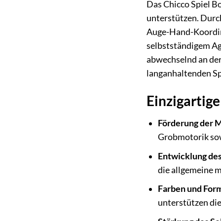
Das Chicco Spiel Bo
unterstützen. Durc
Auge-Hand-Koordina
selbstständigem Agi
abwechselnd an der
langanhaltenden Spi
Einzigartige
Förderung der M
Grobmotorik so
Entwicklung des
die allgemeine m
Farben und For
unterstützen di