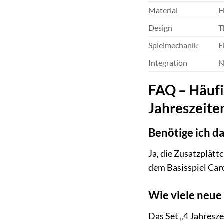
Material
H
Design
T
Spielmechanik
E
Integration
N
FAQ – Häufi
Jahreszeite
Benötige ich d
Ja, die Zusatzplätt
dem Basisspiel Car
Wie viele neue
Das Set „4 Jahresze