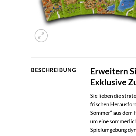
Erweitern S
BESCHREIBUNG
Exklusive Z
Sie lieben die stra
frischen Herausfor
Sommer“ aus dem 
um eine sommerlich
Spielumgebung dyna