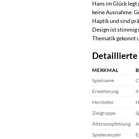
Hans im Glück legt 
keine Ausnahme. Gef
Haptik und sind prä
Design ist stimmig 
Thematik gekonnt u
Detailliert
MERKMAL
B
Spielname
C
Erweiterung
4
Hersteller
H
Zielgruppe
S
Altersempfehlung
A
Spieleranzahl
E