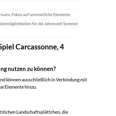
ersums, Fokus auf sommerliche Elemente
ktemöglichkeiten für die Jahreszeit Sommer
Spiel Carcassonne, 4
ung nutzen zu können?
und können ausschließlich in Verbindung mit
ue Elemente hinzu.
tzlichen Landschaftsplättchen, die