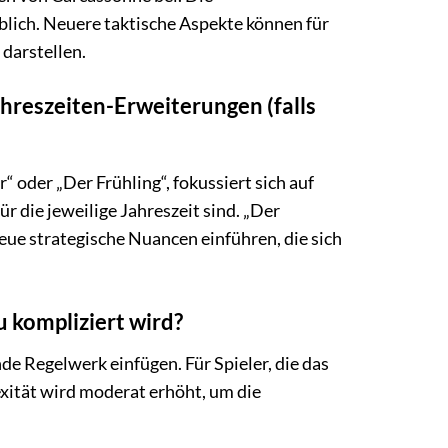
eblich. Neuere taktische Aspekte können für
darstellen.
hreszeiten-Erweiterungen (falls
 oder „Der Frühling“, fokussiert sich auf
r die jeweilige Jahreszeit sind. „Der
ue strategische Nuancen einführen, die sich
u kompliziert wird?
nde Regelwerk einfügen. Für Spieler, die das
xität wird moderat erhöht, um die