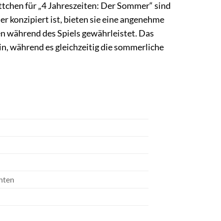
ättchen für „4 Jahreszeiten: Der Sommer“ sind
r konzipiert ist, bieten sie eine angenehme
en während des Spiels gewährleistet. Das
in, während es gleichzeitig die sommerliche
chten