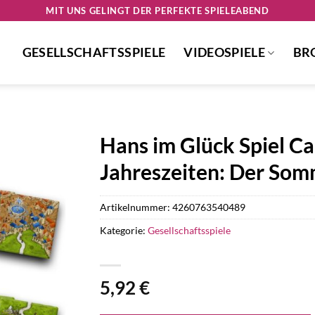
MIT UNS GELINGT DER PERFEKTE SPIELEABEND
GESELLSCHAFTSSPIELE
VIDEOSPIELE
BR
Hans im Glück Spiel Ca
Jahreszeiten: Der Som
Artikelnummer:
4260763540489
Kategorie:
Gesellschaftsspiele
5,92
€