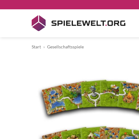
Zum
Inhalt
springen
Start
»
Gesellschaftsspiele