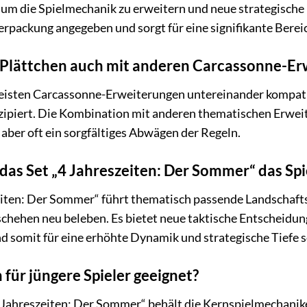
 um die Spielmechanik zu erweitern und neue strategische
Verpackung angegeben und sorgt für eine signifikante Berei
 Plättchen auch mit anderen Carcassonne-Er
meisten Carcassonne-Erweiterungen untereinander kompatibe
nzipiert. Die Kombination mit anderen thematischen Erwei
t aber oft ein sorgfältiges Abwägen der Regeln.
das Set „4 Jahreszeiten: Der Sommer“ das Sp
eiten: Der Sommer“ führt thematisch passende Landscha
eschehen neu beleben. Es bietet neue taktische Entscheidun
d somit für eine erhöhte Dynamik und strategische Tiefe 
h für jüngere Spieler geeignet?
 Jahreszeiten: Der Sommer“ behält die Kernspielmechanik