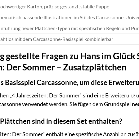
ochwertiger Karton, präzise gestanzt, stabile Pappe
hematisch passende Illustrationen im Stil des Carcassonne-Univ
inführung neuer Plättchen-Typen mit spezifischen Regeln und Pun
ahtlos mit dem Carcassonne-Basisspiel kombinierbar
g gestellte Fragen zu Hans im Glück 
n: Der Sommer – Zusatzplättchen
as Basisspiel Carcassonne, um diese Erweiter
chen „4 Jahreszeiten: Der Sommer“ sind eine Erweiterung 
cassonne verwendet werden. Sie fügen dem Grundspiel ne
 Plättchen sind in diesem Set enthalten?
iten: Der Sommer“ enthält eine spezifische Anzahl an zusä