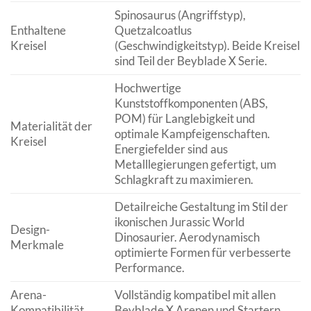
Spinosaurus (Angriffstyp),
Enthaltene
Quetzalcoatlus
Kreisel
(Geschwindigkeitstyp). Beide Kreisel
sind Teil der Beyblade X Serie.
Hochwertige
Kunststoffkomponenten (ABS,
POM) für Langlebigkeit und
Materialität der
optimale Kampfeigenschaften.
Kreisel
Energiefelder sind aus
Metalllegierungen gefertigt, um
Schlagkraft zu maximieren.
Detailreiche Gestaltung im Stil der
ikonischen Jurassic World
Design-
Dinosaurier. Aerodynamisch
Merkmale
optimierte Formen für verbesserte
Performance.
Arena-
Vollständig kompatibel mit allen
Kompatibilität
Beyblade X Arenen und Startern.