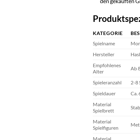
den gekauften G
Produktspezi
KATEGORIE
BE
Spielname
Mon
Hersteller
Has
Empfohlenes
Ab 8
Alter
Spieleranzahl
2-8 
Spieldauer
Ca. 
Material
Stab
Spielbrett
Material
Meta
Spielfiguren
Material