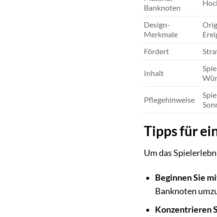
Hoc
Banknoten
Design-
Orig
Merkmale
Erei
Fördert
Stra
Spie
Inhalt
Würf
Spie
Pflegehinweise
Sonn
Tipps für e
Um das Spielerlebn
Beginnen Sie mi
Banknoten umzu
Konzentrieren Si