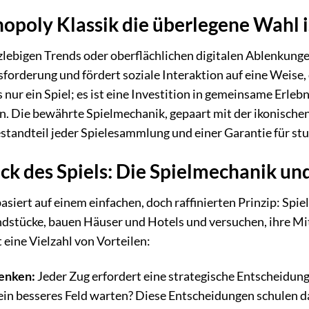
oly Klassik die überlegene Wahl i
zlebigen Trends oder oberflächlichen digitalen Ablenkunge
forderung und fördert soziale Interaktion auf eine Weise, d
s nur ein Spiel; es ist eine Investition in gemeinsame Erle
 Die bewährte Spielmechanik, gepaart mit der ikonischen
standteil jeder Spielesammlung und einer Garantie für st
k des Spiels: Die Spielmechanik und
siert auf einem einfachen, doch raffinierten Prinzip: Spie
dstücke, bauen Häuser und Hotels und versuchen, ihre Mits
eine Vielzahl von Vorteilen:
enken:
Jeder Zug erfordert eine strategische Entscheidung
f ein besseres Feld warten? Diese Entscheidungen schulen