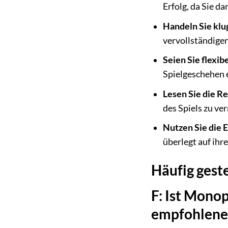
Erfolg, da Sie 
Handeln Sie klu
vervollständigen
Seien Sie flexibe
Spielgeschehen e
Lesen Sie die R
des Spiels zu ve
Nutzen Sie die 
überlegt auf ihre
Häufig gest
F: Ist Monop
empfohlene 