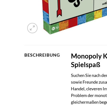
Monopoly Kl
BESCHREIBUNG
Spielspaß
Suchen Sie nach de
sowie Freunde zusam
Handel, cleveren I
Problem der monoton
gleichermaßen bege