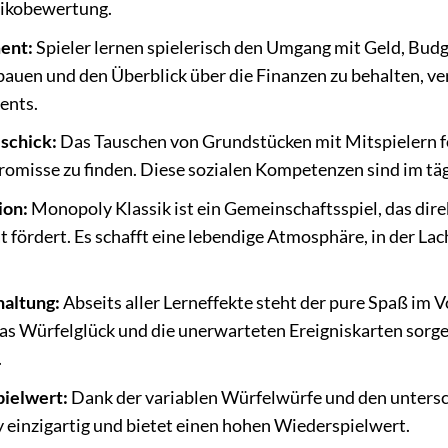
sikobewertung.
ent:
Spieler lernen spielerisch den Umgang mit Geld, Budge
uen und den Überblick über die Finanzen zu behalten, ver
ents.
schick:
Das Tauschen von Grundstücken mit Mitspielern f
romisse zu finden. Diese sozialen Kompetenzen sind im t
ion:
Monopoly Klassik ist ein Gemeinschaftsspiel, das dir
t fördert. Es schafft eine lebendige Atmosphäre, in der 
haltung:
Abseits aller Lerneffekte steht der pure Spaß im 
as Würfelglück und die unerwarteten Ereigniskarten sorg
.
ielwert:
Dank der variablen Würfelwürfe und den unterschi
 einzigartig und bietet einen hohen Wiederspielwert.