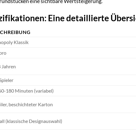
rundstücken eine sichtbare Wertsteigerung.
fikationen: Eine detaillierte Übers
SCHREIBUNG
opoly Klassik
bro
 Jahren
Spieler
60-180 Minuten (variabel)
iler, beschichteter Karton
ll (klassische Designauswahl)