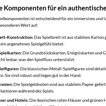
 Komponenten für ein authentisches
ielkomponenten ist entscheidend für ein immersives und l
besonderen Wert auf:
ett-Konstruktion:
Das Spielbrett ist aus stabilem Karton g
ein angenehmes Spielgefühl bietet.
Spielkarten:
Die Grundstückskarten, Ereigniskarten und G
cht lesbar, was den Spielfluss unterstützt.
elfiguren:
Die klassischen Metall-Spielfiguren sind detail
e. Sie sind robust und liegen gut in der Hand.
knoten:
Die Spielgeldnoten sind aus stabilem Papier gefert
Hantieren während des Spiels.
user und Hotels:
Die ikonischen roten Häuser und grünen Ho