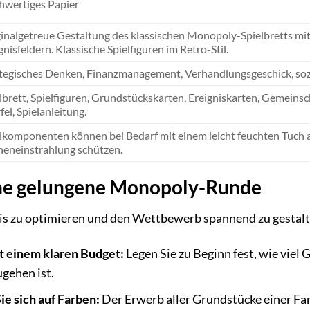
hwertiges Papier
inalgetreue Gestaltung des klassischen Monopoly-Spielbretts m
gnisfeldern. Klassische Spielfiguren im Retro-Stil.
tegisches Denken, Finanzmanagement, Verhandlungsgeschick, sozi
lbrett, Spielfiguren, Grundstückskarten, Ereigniskarten, Gemeins
el, Spielanleitung.
lkomponenten können bei Bedarf mit einem leicht feuchten Tuch a
eneinstrahlung schützen.
ine gelungene Monopoly-Runde
is zu optimieren und den Wettbewerb spannend zu gestalte
t einem klaren Budget:
Legen Sie zu Beginn fest, wie viel 
gehen ist.
e sich auf Farben:
Der Erwerb aller Grundstücke einer Fa