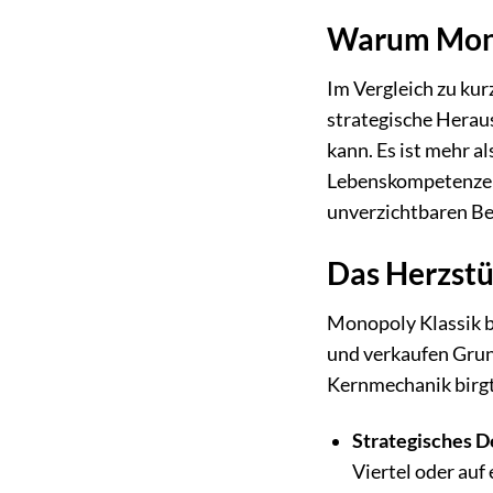
Warum Monop
Im Vergleich zu kur
strategische Heraus
kann. Es ist mehr al
Lebenskompetenzen.
unverzichtbaren Be
Das Herzstüc
Monopoly Klassik ba
und verkaufen Grun
Kernmechanik birgt 
Strategisches D
Viertel oder au