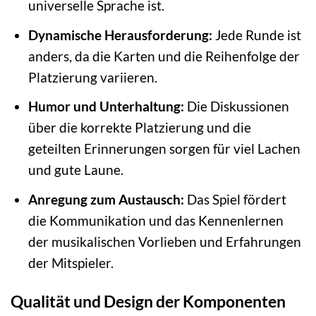
universelle Sprache ist.
Dynamische Herausforderung:
Jede Runde ist
anders, da die Karten und die Reihenfolge der
Platzierung variieren.
Humor und Unterhaltung:
Die Diskussionen
über die korrekte Platzierung und die
geteilten Erinnerungen sorgen für viel Lachen
und gute Laune.
Anregung zum Austausch:
Das Spiel fördert
die Kommunikation und das Kennenlernen
der musikalischen Vorlieben und Erfahrungen
der Mitspieler.
Qualität und Design der Komponenten