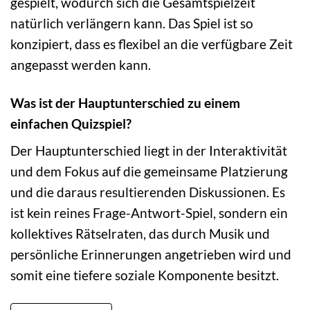
gespielt, wodurch sich die Gesamtspielzeit
natürlich verlängern kann. Das Spiel ist so
konzipiert, dass es flexibel an die verfügbare Zeit
angepasst werden kann.
Was ist der Hauptunterschied zu einem
einfachen Quizspiel?
Der Hauptunterschied liegt in der Interaktivität
und dem Fokus auf die gemeinsame Platzierung
und die daraus resultierenden Diskussionen. Es
ist kein reines Frage-Antwort-Spiel, sondern ein
kollektives Rätselraten, das durch Musik und
persönliche Erinnerungen angetrieben wird und
somit eine tiefere soziale Komponente besitzt.