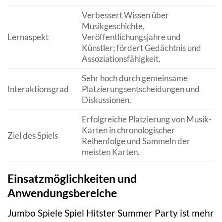
Verbessert Wissen über
Musikgeschichte,
Lernaspekt
Veröffentlichungsjahre und
Künstler; fördert Gedächtnis und
Assoziationsfähigkeit.
Sehr hoch durch gemeinsame
Interaktionsgrad
Platzierungsentscheidungen und
Diskussionen.
Erfolgreiche Platzierung von Musik-
Karten in chronologischer
Ziel des Spiels
Reihenfolge und Sammeln der
meisten Karten.
Einsatzmöglichkeiten und
Anwendungsbereiche
Jumbo Spiele Spiel Hitster Summer Party ist mehr