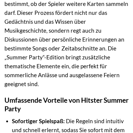
bestimmt, ob der Spieler weitere Karten sammeln
darf. Dieser Prozess fördert nicht nur das
Gedächtnis und das Wissen über
Musikgeschichte, sondern regt auch zu
Diskussionen über persönliche Erinnerungen an
bestimmte Songs oder Zeitabschnitte an. Die
„Summer Party“-Edition bringt zusätzliche
thematische Elemente ein, die perfekt für
sommerliche Anlässe und ausgelassene Feiern
geeignet sind.
Umfassende Vorteile von Hitster Summer
Party
Sofortiger Spielspaß:
Die Regeln sind intuitiv
und schnell erlernt, sodass Sie sofort mit dem