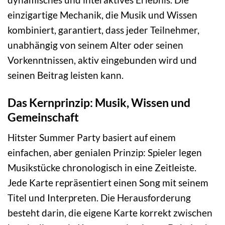
einzigartige Mechanik, die Musik und Wissen
kombiniert, garantiert, dass jeder Teilnehmer,
unabhängig von seinem Alter oder seinen
Vorkenntnissen, aktiv eingebunden wird und
seinen Beitrag leisten kann.
Das Kernprinzip: Musik, Wissen und
Gemeinschaft
Hitster Summer Party basiert auf einem
einfachen, aber genialen Prinzip: Spieler legen
Musikstücke chronologisch in eine Zeitleiste.
Jede Karte repräsentiert einen Song mit seinem
Titel und Interpreten. Die Herausforderung
besteht darin, die eigene Karte korrekt zwischen