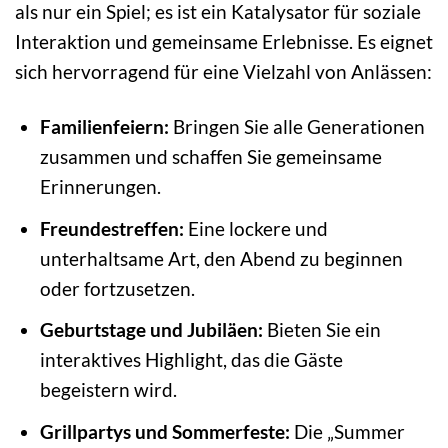
als nur ein Spiel; es ist ein Katalysator für soziale
Interaktion und gemeinsame Erlebnisse. Es eignet
sich hervorragend für eine Vielzahl von Anlässen:
Familienfeiern:
Bringen Sie alle Generationen
zusammen und schaffen Sie gemeinsame
Erinnerungen.
Freundestreffen:
Eine lockere und
unterhaltsame Art, den Abend zu beginnen
oder fortzusetzen.
Geburtstage und Jubiläen:
Bieten Sie ein
interaktives Highlight, das die Gäste
begeistern wird.
Grillpartys und Sommerfeste:
Die „Summer