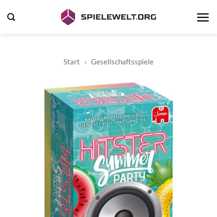
Zum
Inhalt
springen
Start
»
Gesellschaftsspiele