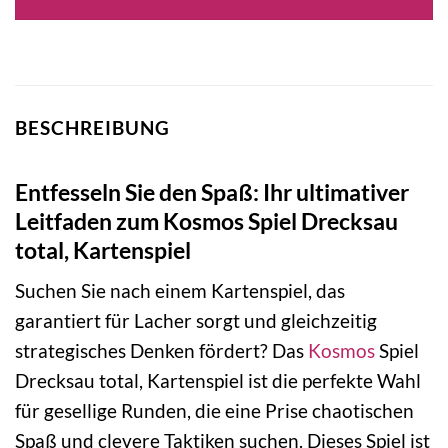
BESCHREIBUNG
Entfesseln Sie den Spaß: Ihr ultimativer
Leitfaden zum Kosmos Spiel Drecksau
total, Kartenspiel
Suchen Sie nach einem Kartenspiel, das
garantiert für Lacher sorgt und gleichzeitig
strategisches Denken fördert? Das
Kosmos
Spiel
Drecksau total, Kartenspiel ist die perfekte Wahl
für gesellige Runden, die eine Prise chaotischen
Spaß und clevere Taktiken suchen. Dieses Spiel ist