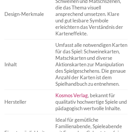
Schweinen und Matschszenen,
die das Thema visuell
Design-Merkmale
ansprechend umsetzen. Klare
und gut lesbare Symbole
erleichtern das Verständnis der
Karteneffekte.
Umfasst alle notwendigen Karten
für das Spiel: Schweinekarten,
Matschkarten und diverse
Inhalt
Aktionskarten zur Manipulation
des Spielgeschehens. Die genaue
Anzahl der Karten ist dem
Spielhandbuch zu entnehmen.
Kosmos Verlag
, bekannt für
Hersteller
qualitativ hochwertige Spiele und
pädagogisch wertvolle Inhalte.
Ideal für gemütliche
Familienabende, Spieleabende