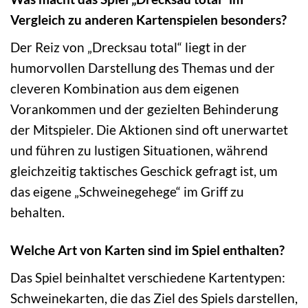
Vergleich zu anderen Kartenspielen besonders?
Der Reiz von „Drecksau total“ liegt in der
humorvollen Darstellung des Themas und der
cleveren Kombination aus dem eigenen
Vorankommen und der gezielten Behinderung
der Mitspieler. Die Aktionen sind oft unerwartet
und führen zu lustigen Situationen, während
gleichzeitig taktisches Geschick gefragt ist, um
das eigene „Schweinegehege“ im Griff zu
behalten.
Welche Art von Karten sind im Spiel enthalten?
Das Spiel beinhaltet verschiedene Kartentypen:
Schweinekarten, die das Ziel des Spiels darstellen,