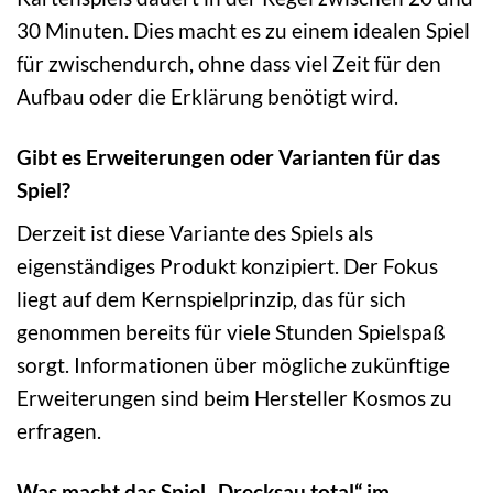
30 Minuten. Dies macht es zu einem idealen Spiel
für zwischendurch, ohne dass viel Zeit für den
Aufbau oder die Erklärung benötigt wird.
Gibt es Erweiterungen oder Varianten für das
Spiel?
Derzeit ist diese Variante des Spiels als
eigenständiges Produkt konzipiert. Der Fokus
liegt auf dem Kernspielprinzip, das für sich
genommen bereits für viele Stunden Spielspaß
sorgt. Informationen über mögliche zukünftige
Erweiterungen sind beim Hersteller Kosmos zu
erfragen.
Was macht das Spiel „Drecksau total“ im