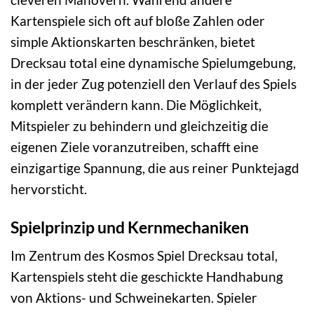
Kartenspiele sich oft auf bloße Zahlen oder
simple Aktionskarten beschränken, bietet
Drecksau total eine dynamische Spielumgebung,
in der jeder Zug potenziell den Verlauf des Spiels
komplett verändern kann. Die Möglichkeit,
Mitspieler zu behindern und gleichzeitig die
eigenen Ziele voranzutreiben, schafft eine
einzigartige Spannung, die aus reiner Punktejagd
hervorsticht.
Spielprinzip und Kernmechaniken
Im Zentrum des Kosmos Spiel Drecksau total,
Kartenspiels steht die geschickte Handhabung
von Aktions- und Schweinekarten. Spieler