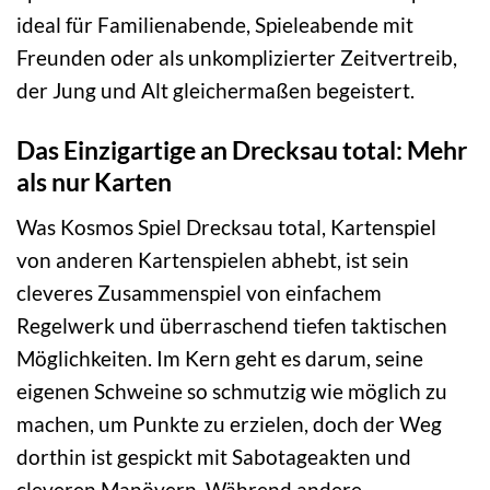
ideal für Familienabende, Spieleabende mit
Freunden oder als unkomplizierter Zeitvertreib,
der Jung und Alt gleichermaßen begeistert.
Das Einzigartige an Drecksau total: Mehr
als nur Karten
Was Kosmos Spiel Drecksau total, Kartenspiel
von anderen Kartenspielen abhebt, ist sein
cleveres Zusammenspiel von einfachem
Regelwerk und überraschend tiefen taktischen
Möglichkeiten. Im Kern geht es darum, seine
eigenen Schweine so schmutzig wie möglich zu
machen, um Punkte zu erzielen, doch der Weg
dorthin ist gespickt mit Sabotageakten und
cleveren Manövern. Während andere