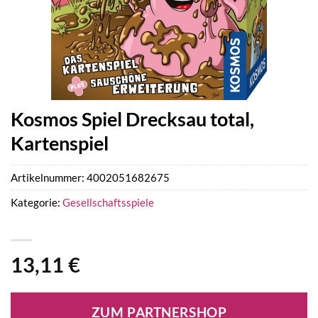
Kosmos Spiel Drecksau total,
Kartenspiel
Artikelnummer:
4002051682675
Kategorie:
Gesellschaftsspiele
13,11
€
ZUM PARTNERSHOP