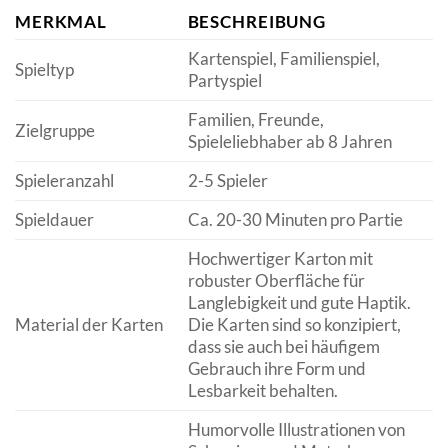
MERKMAL
BESCHREIBUNG
Kartenspiel, Familienspiel,
Spieltyp
Partyspiel
Familien, Freunde,
Zielgruppe
Spieleliebhaber ab 8 Jahren
Spieleranzahl
2-5 Spieler
Spieldauer
Ca. 20-30 Minuten pro Partie
Hochwertiger Karton mit
robuster Oberfläche für
Langlebigkeit und gute Haptik.
Material der Karten
Die Karten sind so konzipiert,
dass sie auch bei häufigem
Gebrauch ihre Form und
Lesbarkeit behalten.
Humorvolle Illustrationen von