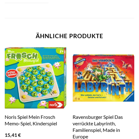
ÄHNLICHE PRODUKTE
Noris Spiel Mein Frosch
Ravensburger Spiel Das
Memo-Spiel, Kinderspiel
verrückte Labyrinth,
Familienspiel, Made in
15,41
€
Europe