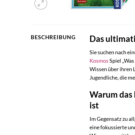
Das ultimat
BESCHREIBUNG
Sie suchen nach ei
Kosmos
Spiel „Was 
Wissen über ihren L
Jugendliche, die me
Warum das K
ist
Im Gegensatz zu all
eine fokussierte u