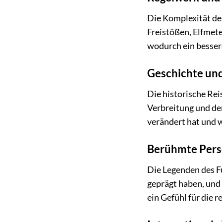
Die Komplexität der
Freistößen, Elfmet
wodurch ein bessere
Geschichte und
Die historische Rei
Verbreitung und der
verändert hat und 
Berühmte Pers
Die Legenden des Fu
geprägt haben, und
ein Gefühl für die r