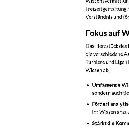
Wissensvermittlung
Freizeitgestaltung 
Verständnis und fö
Fokus auf W
Das Herzstück des K
die verschiedene A
Turniere und Ligen 
Wissen ab.
Umfassende Wis
sondern auch tie
Fördert analyti
ihr Wissen anz
Stärkt die Komm