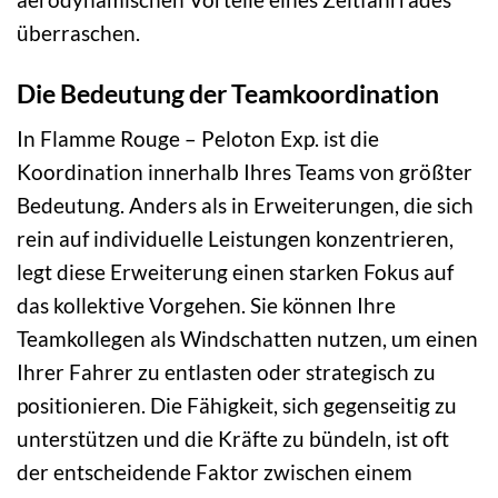
überraschen.
Die Bedeutung der Teamkoordination
In Flamme Rouge – Peloton Exp. ist die
Koordination innerhalb Ihres Teams von größter
Bedeutung. Anders als in Erweiterungen, die sich
rein auf individuelle Leistungen konzentrieren,
legt diese Erweiterung einen starken Fokus auf
das kollektive Vorgehen. Sie können Ihre
Teamkollegen als Windschatten nutzen, um einen
Ihrer Fahrer zu entlasten oder strategisch zu
positionieren. Die Fähigkeit, sich gegenseitig zu
unterstützen und die Kräfte zu bündeln, ist oft
der entscheidende Faktor zwischen einem