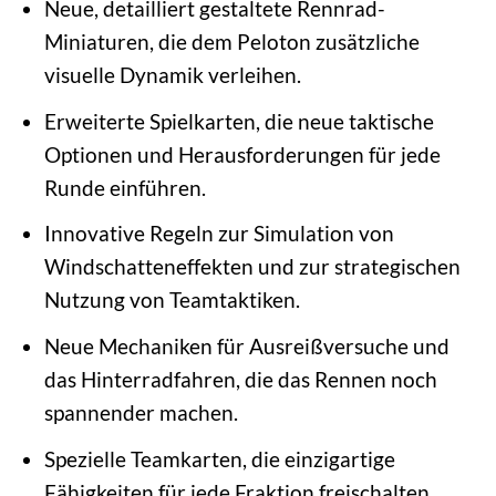
Neue, detailliert gestaltete Rennrad-
Miniaturen, die dem Peloton zusätzliche
visuelle Dynamik verleihen.
Erweiterte Spielkarten, die neue taktische
Optionen und Herausforderungen für jede
Runde einführen.
Innovative Regeln zur Simulation von
Windschatteneffekten und zur strategischen
Nutzung von Teamtaktiken.
Neue Mechaniken für Ausreißversuche und
das Hinterradfahren, die das Rennen noch
spannender machen.
Spezielle Teamkarten, die einzigartige
Fähigkeiten für jede Fraktion freischalten.