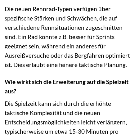
Die neuen Rennrad-Typen verfügen über
spezifische Stärken und Schwächen, die auf
verschiedene Rennsituationen zugeschnitten
sind. Ein Rad könnte z.B. besser für Sprints
geeignet sein, während ein anderes für
Ausreißversuche oder das Bergfahren optimiert
ist. Dies erlaubt eine feinere taktische Planung.
Wie wirkt sich die Erweiterung auf die Spielzeit
aus?
Die Spielzeit kann sich durch die erhöhte
taktische Komplexität und die neuen
Entscheidungsmöglichkeiten leicht verlängern,
typischerweise um etwa 15-30 Minuten pro