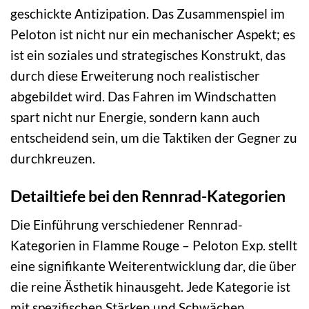
geschickte Antizipation. Das Zusammenspiel im
Peloton ist nicht nur ein mechanischer Aspekt; es
ist ein soziales und strategisches Konstrukt, das
durch diese Erweiterung noch realistischer
abgebildet wird. Das Fahren im Windschatten
spart nicht nur Energie, sondern kann auch
entscheidend sein, um die Taktiken der Gegner zu
durchkreuzen.
Detailtiefe bei den Rennrad-Kategorien
Die Einführung verschiedener Rennrad-
Kategorien in Flamme Rouge – Peloton Exp. stellt
eine signifikante Weiterentwicklung dar, die über
die reine Ästhetik hinausgeht. Jede Kategorie ist
mit spezifischen Stärken und Schwächen