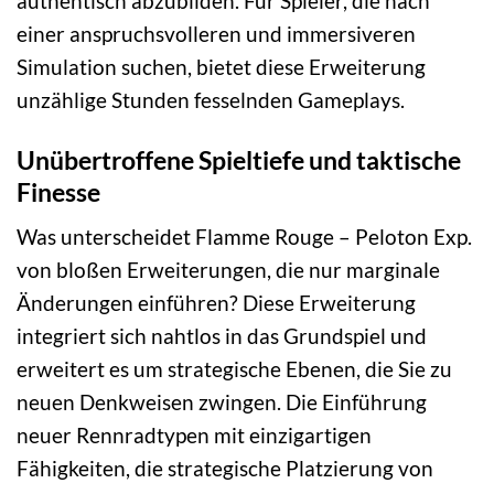
authentisch abzubilden. Für Spieler, die nach
einer anspruchsvolleren und immersiveren
Simulation suchen, bietet diese Erweiterung
unzählige Stunden fesselnden Gameplays.
Unübertroffene Spieltiefe und taktische
Finesse
Was unterscheidet Flamme Rouge – Peloton Exp.
von bloßen Erweiterungen, die nur marginale
Änderungen einführen? Diese Erweiterung
integriert sich nahtlos in das Grundspiel und
erweitert es um strategische Ebenen, die Sie zu
neuen Denkweisen zwingen. Die Einführung
neuer Rennradtypen mit einzigartigen
Fähigkeiten, die strategische Platzierung von