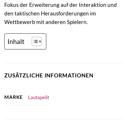
Fokus der Erweiterung auf der Interaktion und
den taktischen Herausforderungen im
Wettbewerb mit anderen Spielern.
Inhalt
ZUSÄTZLICHE INFORMATIONEN
MARKE
Lautapelit