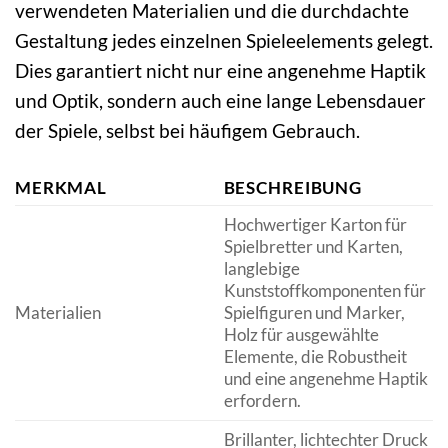
verwendeten Materialien und die durchdachte
Gestaltung jedes einzelnen Spieleelements gelegt.
Dies garantiert nicht nur eine angenehme Haptik
und Optik, sondern auch eine lange Lebensdauer
der Spiele, selbst bei häufigem Gebrauch.
MERKMAL
BESCHREIBUNG
Hochwertiger Karton für
Spielbretter und Karten,
langlebige
Kunststoffkomponenten für
Materialien
Spielfiguren und Marker,
Holz für ausgewählte
Elemente, die Robustheit
und eine angenehme Haptik
erfordern.
Brillanter, lichtechter Druck