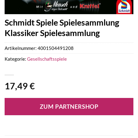
Schmidt Spiele Spielesammlung
Klassiker Spielesammlung
Artikelnummer:
4001504491208
Kategorie:
Gesellschaftsspiele
17,49
€
ZUM PARTNERSHOP