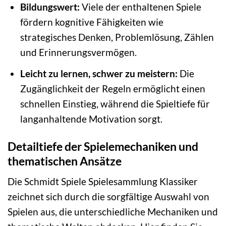
Bildungswert:
Viele der enthaltenen Spiele
fördern kognitive Fähigkeiten wie
strategisches Denken, Problemlösung, Zählen
und Erinnerungsvermögen.
Leicht zu lernen, schwer zu meistern:
Die
Zugänglichkeit der Regeln ermöglicht einen
schnellen Einstieg, während die Spieltiefe für
langanhaltende Motivation sorgt.
Detailtiefe der Spielemechaniken und
thematischen Ansätze
Die Schmidt Spiele Spielesammlung Klassiker
zeichnet sich durch die sorgfältige Auswahl von
Spielen aus, die unterschiedliche Mechaniken und