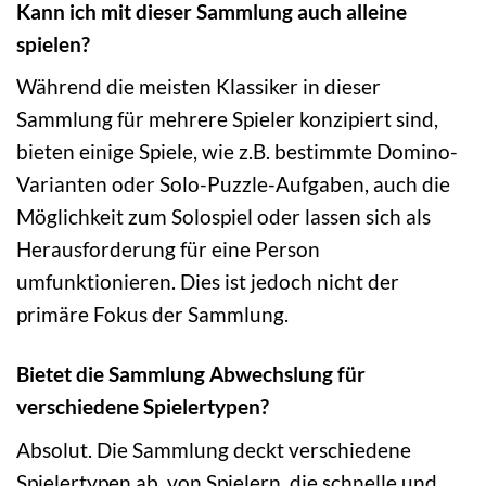
Kann ich mit dieser Sammlung auch alleine
spielen?
Während die meisten Klassiker in dieser
Sammlung für mehrere Spieler konzipiert sind,
bieten einige Spiele, wie z.B. bestimmte Domino-
Varianten oder Solo-Puzzle-Aufgaben, auch die
Möglichkeit zum Solospiel oder lassen sich als
Herausforderung für eine Person
umfunktionieren. Dies ist jedoch nicht der
primäre Fokus der Sammlung.
Bietet die Sammlung Abwechslung für
verschiedene Spielertypen?
Absolut. Die Sammlung deckt verschiedene
Spielertypen ab, von Spielern, die schnelle und