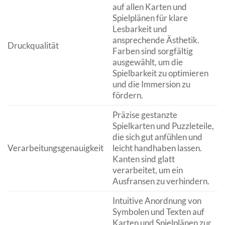
auf allen Karten und
Spielplänen für klare
Lesbarkeit und
ansprechende Ästhetik.
Druckqualität
Farben sind sorgfältig
ausgewählt, um die
Spielbarkeit zu optimieren
und die Immersion zu
fördern.
Präzise gestanzte
Spielkarten und Puzzleteile,
die sich gut anfühlen und
Verarbeitungsgenauigkeit
leicht handhaben lassen.
Kanten sind glatt
verarbeitet, um ein
Ausfransen zu verhindern.
Intuitive Anordnung von
Symbolen und Texten auf
Karten und Spielplänen zur