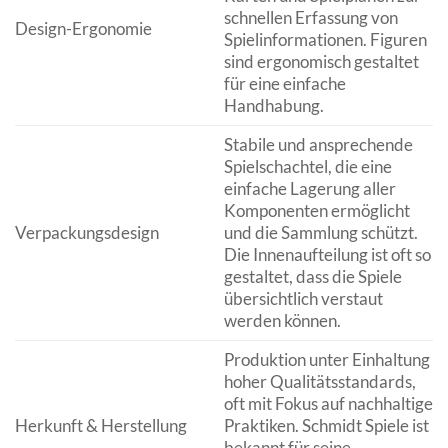
schnellen Erfassung von
Design-Ergonomie
Spielinformationen. Figuren
sind ergonomisch gestaltet
für eine einfache
Handhabung.
Stabile und ansprechende
Spielschachtel, die eine
einfache Lagerung aller
Komponenten ermöglicht
Verpackungsdesign
und die Sammlung schützt.
Die Innenaufteilung ist oft so
gestaltet, dass die Spiele
übersichtlich verstaut
werden können.
Produktion unter Einhaltung
hoher Qualitätsstandards,
oft mit Fokus auf nachhaltige
Herkunft & Herstellung
Praktiken. Schmidt Spiele ist
bekannt für seine