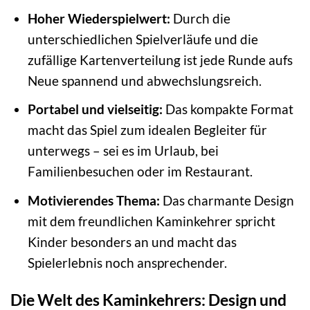
Hoher Wiederspielwert:
Durch die
unterschiedlichen Spielverläufe und die
zufällige Kartenverteilung ist jede Runde aufs
Neue spannend und abwechslungsreich.
Portabel und vielseitig:
Das kompakte Format
macht das Spiel zum idealen Begleiter für
unterwegs – sei es im Urlaub, bei
Familienbesuchen oder im Restaurant.
Motivierendes Thema:
Das charmante Design
mit dem freundlichen Kaminkehrer spricht
Kinder besonders an und macht das
Spielerlebnis noch ansprechender.
Die Welt des Kaminkehrers: Design und