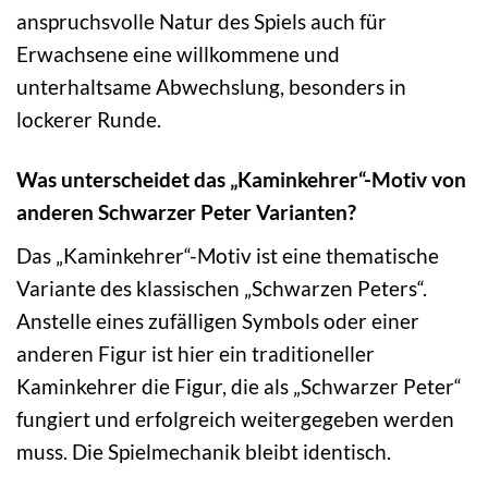
anspruchsvolle Natur des Spiels auch für
Erwachsene eine willkommene und
unterhaltsame Abwechslung, besonders in
lockerer Runde.
Was unterscheidet das „Kaminkehrer“-Motiv von
anderen Schwarzer Peter Varianten?
Das „Kaminkehrer“-Motiv ist eine thematische
Variante des klassischen „Schwarzen Peters“.
Anstelle eines zufälligen Symbols oder einer
anderen Figur ist hier ein traditioneller
Kaminkehrer die Figur, die als „Schwarzer Peter“
fungiert und erfolgreich weitergegeben werden
muss. Die Spielmechanik bleibt identisch.