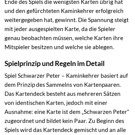
Ende des Spiels die wenigsten Karten übrig hat
und den gefürchteten Kaminkehrer erfolgreich
weitergegeben hat, gewinnt. Die Spannung steigt
mit jeder ausgespielten Karte, da die Spieler
genau beobachten müssen, welche Karten ihre
Mitspieler besitzen und welche sie ablegen.
Spielprinzip und Regeln im Detail
Spiel Schwarzer Peter – Kaminkehrer basiert auf
dem Prinzip des Sammelns von Kartenpaaren.
Das Kartendeck besteht aus mehreren Sätzen
von identischen Karten, jedoch mit einer
Ausnahme: eine Karte ist dem „Schwarzen Peter“
zugeordnet und bildet kein Paar. Zu Beginn des
Spiels wird das Kartendeck gemischt und an alle