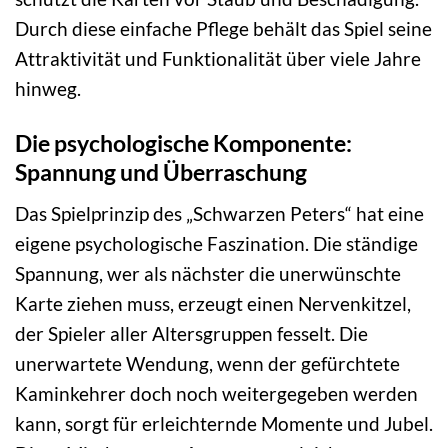
Durch diese einfache Pflege behält das Spiel seine
Attraktivität und Funktionalität über viele Jahre
hinweg.
Die psychologische Komponente:
Spannung und Überraschung
Das Spielprinzip des „Schwarzen Peters“ hat eine
eigene psychologische Faszination. Die ständige
Spannung, wer als nächster die unerwünschte
Karte ziehen muss, erzeugt einen Nervenkitzel,
der Spieler aller Altersgruppen fesselt. Die
unerwartete Wendung, wenn der gefürchtete
Kaminkehrer doch noch weitergegeben werden
kann, sorgt für erleichternde Momente und Jubel.